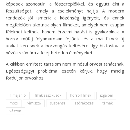
képesek azonosulni a főszereplőkkel, és együtt élni a
feszültséget, amely a cselekményt hajtja. A modern
rendezők jól ismerik a közönség igényeit, és ennek
megfelelően alkotnak olyan filmeket, amelyek nem csupán
félelmet keltnek, hanem érzelmi hatást is gyakorolnak. A
horror műfaj folyamatosan fejlődik, és a mai filmek új
utakat keresnek a borzongás keltésére, így biztosítva a
nézők számára a felejthetetlen élményeket.
A cikkben említett tartalom nem minősül orvosi tanácsnak.
Egészségügyi probléma esetén kérjük, hogy mindig
forduljon orvoshoz.
filmajánló
filmklasszikusok
horrorfilmek
izgalom
mozi
rémisztő
suspense
szórakozás
témák
vászon