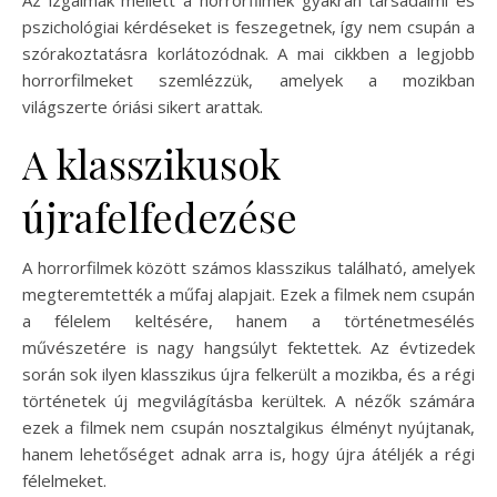
pszichológiai kérdéseket is feszegetnek, így nem csupán a
szórakoztatásra korlátozódnak. A mai cikkben a legjobb
horrorfilmeket szemlézzük, amelyek a mozikban
világszerte óriási sikert arattak.
A klasszikusok
újrafelfedezése
A horrorfilmek között számos klasszikus található, amelyek
megteremtették a műfaj alapjait. Ezek a filmek nem csupán
a félelem keltésére, hanem a történetmesélés
művészetére is nagy hangsúlyt fektettek. Az évtizedek
során sok ilyen klasszikus újra felkerült a mozikba, és a régi
történetek új megvilágításba kerültek. A nézők számára
ezek a filmek nem csupán nosztalgikus élményt nyújtanak,
hanem lehetőséget adnak arra is, hogy újra átéljék a régi
félelmeket.