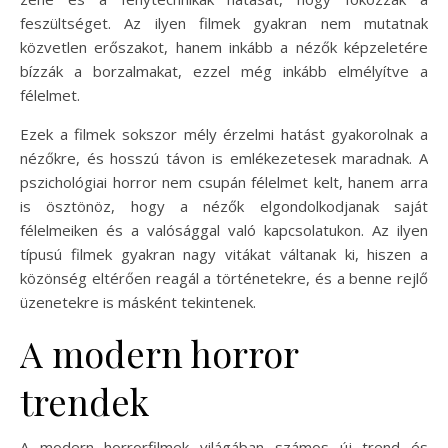
feszültséget. Az ilyen filmek gyakran nem mutatnak
közvetlen erőszakot, hanem inkább a nézők képzeletére
bízzák a borzalmakat, ezzel még inkább elmélyítve a
félelmet.
Ezek a filmek sokszor mély érzelmi hatást gyakorolnak a
nézőkre, és hosszú távon is emlékezetesek maradnak. A
pszichológiai horror nem csupán félelmet kelt, hanem arra
is ösztönöz, hogy a nézők elgondolkodjanak saját
félelmeiken és a valósággal való kapcsolatukon. Az ilyen
típusú filmek gyakran nagy vitákat váltanak ki, hiszen a
közönség eltérően reagál a történetekre, és a benne rejlő
üzenetekre is másként tekintenek.
A modern horror
trendek
A modern horrorfilmek világában számos új trend és