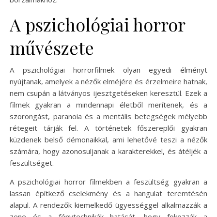
A pszichológiai horror
művészete
A pszichológiai horrorfilmek olyan egyedi élményt
nyújtanak, amelyek a nézők elméjére és érzelmeire hatnak,
nem csupán a látványos ijesztgetéseken keresztül. Ezek a
filmek gyakran a mindennapi életből merítenek, és a
szorongást, paranoia és a mentális betegségek mélyebb
rétegeit tárják fel. A történetek főszereplői gyakran
küzdenek belső démonaikkal, ami lehetővé teszi a nézők
számára, hogy azonosuljanak a karakterekkel, és átéljék a
feszültséget.
A pszichológiai horror filmekben a feszültség gyakran a
lassan építkező cselekmény és a hangulat teremtésén
alapul. A rendezők kiemelkedő ügyességgel alkalmazzák a
zene és a fénytechnikák hatását, hogy fokozzák a