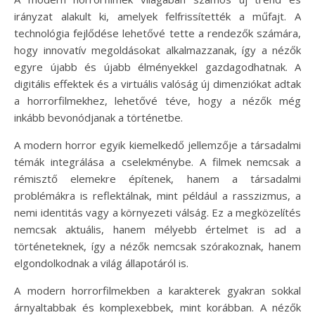
irányzat alakult ki, amelyek felfrissítették a műfajt. A
technológia fejlődése lehetővé tette a rendezők számára,
hogy innovatív megoldásokat alkalmazzanak, így a nézők
egyre újabb és újabb élményekkel gazdagodhatnak. A
digitális effektek és a virtuális valóság új dimenziókat adtak
a horrorfilmekhez, lehetővé téve, hogy a nézők még
inkább bevonódjanak a történetbe.
A modern horror egyik kiemelkedő jellemzője a társadalmi
témák integrálása a cselekménybe. A filmek nemcsak a
rémisztő elemekre építenek, hanem a társadalmi
problémákra is reflektálnak, mint például a rasszizmus, a
nemi identitás vagy a környezeti válság. Ez a megközelítés
nemcsak aktuális, hanem mélyebb értelmet is ad a
történeteknek, így a nézők nemcsak szórakoznak, hanem
elgondolkodnak a világ állapotáról is.
A modern horrorfilmekben a karakterek gyakran sokkal
árnyaltabbak és komplexebbek, mint korábban. A nézők