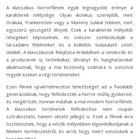
A klasszikus horrorfilmek egyik legnagyobb erénye a
karakterek mélysége. Olyan ikonikus szereplők, mint
Drakula, Frankenstein vagy a Mummy sokkal többen, mint
egyszerű ijesztgető lények. Ezek a karakterek mélyebb
rétegeket képviselnek, és sokszor szimbolizálják a
társadalmi félelmeket és a kollektív tudatalatti sötét
oldalát. A klasszikusok felújítása érdekében a rendezők és
a producerek új technikákat, látványt és hanghatásokat
alkalmaznak, hogy a mai közönség számára is vonzóvá
tegyék ezeket a régi történeteket.
Ezen filmek újraértelmezése lehetőséget ad a fiatalabb
generációknak, hogy felfedezzék a horror műfaj gyökereit,
és megértsék, honnan indultak a mai modern horrorfilmek.
A klasszikus történetek felfedezése nem csupán
szórakoztató, hanem oktató jellegű is. Ezek a filmek arra
ösztönöznek, hogy a nézők mélyebben elgondolkodjanak a
félelem természetéről, és arról, hogy miért vonzódunk a
borzalmakhoz.