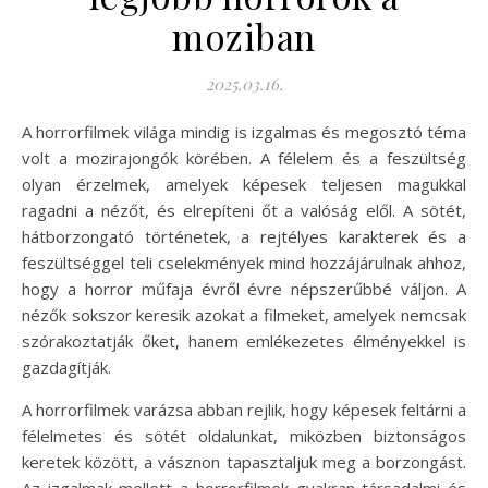
moziban
2025.03.16.
A horrorfilmek világa mindig is izgalmas és megosztó téma
volt a mozirajongók körében. A félelem és a feszültség
olyan érzelmek, amelyek képesek teljesen magukkal
ragadni a nézőt, és elrepíteni őt a valóság elől. A sötét,
hátborzongató történetek, a rejtélyes karakterek és a
feszültséggel teli cselekmények mind hozzájárulnak ahhoz,
hogy a horror műfaja évről évre népszerűbbé váljon. A
nézők sokszor keresik azokat a filmeket, amelyek nemcsak
szórakoztatják őket, hanem emlékezetes élményekkel is
gazdagítják.
A horrorfilmek varázsa abban rejlik, hogy képesek feltárni a
félelmetes és sötét oldalunkat, miközben biztonságos
keretek között, a vásznon tapasztaljuk meg a borzongást.
Az izgalmak mellett a horrorfilmek gyakran társadalmi és