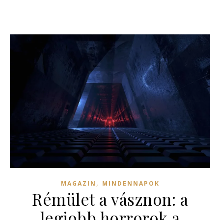
,
MAGAZIN
MINDENNAPOK
Rémület a vásznon: a
legjobb horrorok a