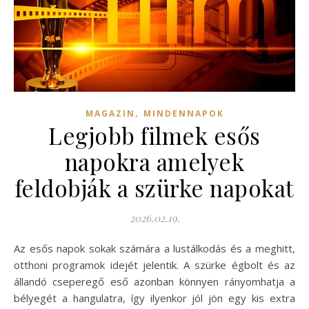
,
MAGAZIN
MINDENNAPOK
Legjobb filmek esős
napokra amelyek
feldobják a szürke napokat
2026.02.19.
Az esős napok sokak számára a lustálkodás és a meghitt,
otthoni programok idejét jelentik. A szürke égbolt és az
állandó cseperegő eső azonban könnyen rányomhatja a
bélyegét a hangulatra, így ilyenkor jól jön egy kis extra