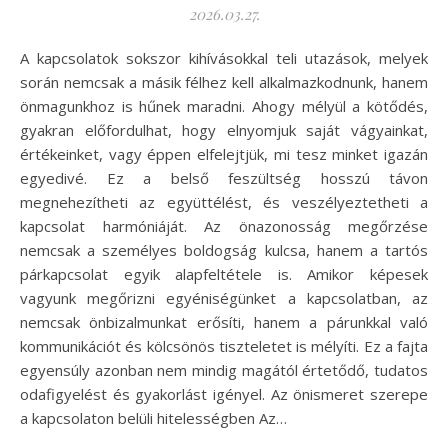
2026.03.27.
A kapcsolatok sokszor kihívásokkal teli utazások, melyek
során nemcsak a másik félhez kell alkalmazkodnunk, hanem
önmagunkhoz is hűnek maradni. Ahogy mélyül a kötődés,
gyakran előfordulhat, hogy elnyomjuk saját vágyainkat,
értékeinket, vagy éppen elfelejtjük, mi tesz minket igazán
egyedivé. Ez a belső feszültség hosszú távon
megnehezítheti az együttélést, és veszélyeztetheti a
kapcsolat harmóniáját. Az önazonosság megőrzése
nemcsak a személyes boldogság kulcsa, hanem a tartós
párkapcsolat egyik alapfeltétele is. Amikor képesek
vagyunk megőrizni egyéniségünket a kapcsolatban, az
nemcsak önbizalmunkat erősíti, hanem a párunkkal való
kommunikációt és kölcsönös tiszteletet is mélyíti. Ez a fajta
egyensúly azonban nem mindig magától értetődő, tudatos
odafigyelést és gyakorlást igényel. Az önismeret szerepe
a kapcsolaton belüli hitelességben Az…