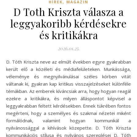
,
HÍREK
MAGAZIN
D Toth Kriszta válasza a
leggyakoribb kérdésekre
és kritikákra
2026.01.25.
D. Tóth Kriszta neve az elmúlt években egyre gyakrabban
került elő a közéleti és médiafelületeken. Munkássága,
véleménye és megnyilvánulásai széles körben vitát
váltanak ki, gyakran kap kritikus visszajelzéseket különféle
témákban. Az emberek kíváncsiak arra, hogy hogyan reagál
ezekre a kritikákra, és milyen álláspontot képvisel a
leggyakrabban feltett kérdésekben. Ennek tükrében fontos
megérteni, hogy a személyes és szakmai nézetei miként
formálódnak, valamint hogyan kommunikál a
nyilvánossággal a kihívások közepette. D. Tóth Kriszta
kommunikációs stílusa és nyilvános szereplései D. Tóth