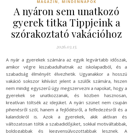
,
MAGAZIN
MINDENNAPOK
A nyáron sem unatkozó
gyerek titka Tippjeink a
szórakoztató vakációhoz
2026.03.15.
A nyár a gyerekek számára az egyik legvártabb időszak,
amikor végre kiszabadulhatnak az iskolapadból, és a
szabadság élményét élvezhetik. Ugyanakkor a hosszú
vakáció sokszor kihívást jelent a szülők számára, hiszen
nem mindig egyszerű úgy megszervezni a napokat, hogy a
gyerekek se unatkozzanak, és közben hasznosan,
kreatívan töltsék az idejüket. A nyári szünet nem csupán
pihenésről szól, hanem a fejlődésről, a felfedezésről és a
kalandokról is. Azok a gyerekek, akik aktívan és
változatosan töltik a szabadidőjüket, sokkal motiváltabbak,
boldogabbak és kiegyensúlyozottabbak lesznek. A