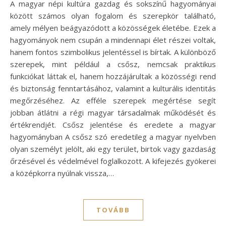
A magyar népi kultúra gazdag és sokszínű hagyományai
között számos olyan fogalom és szerepkör található,
amely mélyen beágyazódott a közösségek életébe. Ezek a
hagyományok nem csupán a mindennapi élet részei voltak,
hanem fontos szimbolikus jelentéssel is bírtak. A különböző
szerepek, mint például a csősz, nemcsak praktikus
funkciókat láttak el, hanem hozzájárultak a közösségi rend
és biztonság fenntartásához, valamint a kulturális identitás
megőrzéséhez. Az efféle szerepek megértése segít
jobban átlátni a régi magyar társadalmak működését és
értékrendjét. Csősz jelentése és eredete a magyar
hagyományban A csősz szó eredetileg a magyar nyelvben
olyan személyt jelölt, aki egy terület, birtok vagy gazdaság
őrzésével és védelmével foglalkozott. A kifejezés gyökerei
a középkorra nyúlnak vissza,…
TOVÁBB