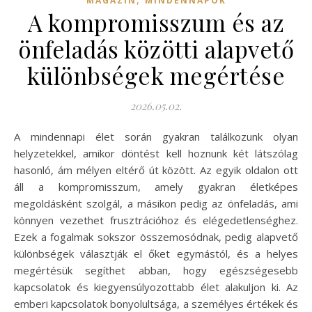
MAGAZIN
MINDENNAPOK
A kompromisszum és az
önfeladás közötti alapvető
különbségek megértése
2026.05.02.
A mindennapi élet során gyakran találkozunk olyan
helyzetekkel, amikor döntést kell hoznunk két látszólag
hasonló, ám mélyen eltérő út között. Az egyik oldalon ott
áll a kompromisszum, amely gyakran életképes
megoldásként szolgál, a másikon pedig az önfeladás, ami
könnyen vezethet frusztrációhoz és elégedetlenséghez.
Ezek a fogalmak sokszor összemosódnak, pedig alapvető
különbségek választják el őket egymástól, és a helyes
megértésük segíthet abban, hogy egészségesebb
kapcsolatok és kiegyensúlyozottabb élet alakuljon ki. Az
emberi kapcsolatok bonyolultsága, a személyes értékek és