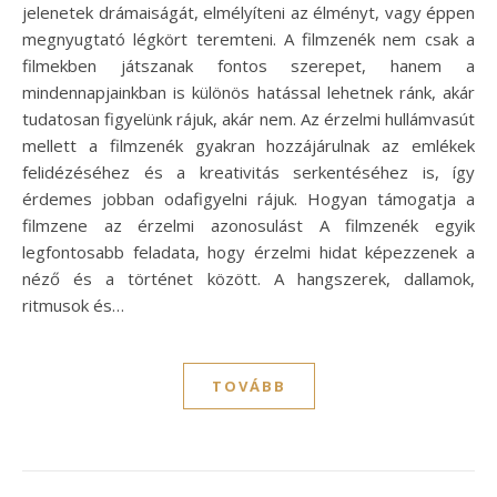
jelenetek drámaiságát, elmélyíteni az élményt, vagy éppen
megnyugtató légkört teremteni. A filmzenék nem csak a
filmekben játszanak fontos szerepet, hanem a
mindennapjainkban is különös hatással lehetnek ránk, akár
tudatosan figyelünk rájuk, akár nem. Az érzelmi hullámvasút
mellett a filmzenék gyakran hozzájárulnak az emlékek
felidézéséhez és a kreativitás serkentéséhez is, így
érdemes jobban odafigyelni rájuk. Hogyan támogatja a
filmzene az érzelmi azonosulást A filmzenék egyik
legfontosabb feladata, hogy érzelmi hidat képezzenek a
néző és a történet között. A hangszerek, dallamok,
ritmusok és…
TOVÁBB