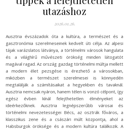
utazáshoz
2026.01.26.
Ausztria évszázadok óta a kultúra, a természet és a
gasztronómia szerelmeseinek kedvelt úti célja. Az alpesi
tájak varázslatos látványa, a történelmi városok hangulata
és a világhírű művészeti örökség minden látogatót
magával ragad. Az ország gazdag történelmi múltja mellett
a modern élet pezsgése is érezhető a városokban,
miközben a természet szerelmesei is könnyedén
megtalálják a számításaikat a hegyekben és tavaknál.
Ausztria nemcsak nyáron, hanem télen is vonzó célpont, így
egész évben kínál felejthetetlen élményeket az
ideérkezőknek. Ausztria legnépszerűbb városai és
történelmi nevezetességei Bécs, az osztrák főváros, a
klasszikus zene és a császári múlt központja, ahol a
Habsburgok öröksége és a modern kultúra találkozik. A