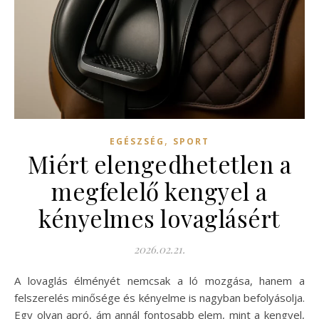
,
EGÉSZSÉG
SPORT
Miért elengedhetetlen a
megfelelő kengyel a
kényelmes lovaglásért
2026.02.21.
A lovaglás élményét nemcsak a ló mozgása, hanem a
felszerelés minősége és kényelme is nagyban befolyásolja.
Egy olyan apró, ám annál fontosabb elem, mint a kengyel,