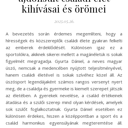
kihívásai és örömei
2025.05.26.
A bevezetés során érdemes megemlíteni, hogy a
hírességek és közszereplők családi élete gyakran felkelti
az emberek érdeklődését. Különösen igaz ez a
sportolókra, akiknek sikerei mellett a magánéletük is sokak
figyelmét megragadja. Gyurta Dániel, a neves magyar
úszó, nemcsak a medencében nyújtott teljesítményével,
hanem családi életével is sokak szívéhez közel áll. Az
úszósport legendájaként számos rangos versenyt nyert
meg, de a családja és gyermeke is kiemelt szerepet játszik
az életében. A gyerekek nevelése, a család értékeinek
átadása és a szülői szerep mind olyan kérdések, amelyek
sok szülőt foglalkoztatnak. Gyurta Dániel esetében ez
különösen érdekes, hiszen a középpontban a sport és a
család harmonikus egyensúlyának megteremtése áll.