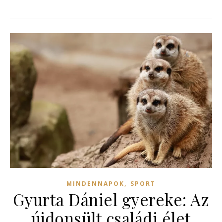
,
MINDENNAPOK
SPORT
Gyurta Dániel gyereke: Az
újdonsült családi élet