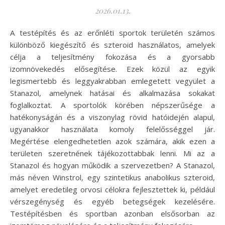
2026.01.13.
A testépítés és az erőnléti sportok területén számos
különböző kiegészítő és szteroid használatos, amelyek
célja a teljesítmény fokozása és a gyorsabb
izomnövekedés elősegítése. Ezek közül az egyik
legismertebb és leggyakrabban emlegetett vegyület a
Stanazol, amelynek hatásai és alkalmazása sokakat
foglalkoztat. A sportolók körében népszerűsége a
hatékonyságán és a viszonylag rövid hatóidején alapul,
ugyanakkor használata komoly felelősséggel jár.
Megértése elengedhetetlen azok számára, akik ezen a
területen szeretnének tájékozottabbak lenni. Mi az a
Stanazol és hogyan működik a szervezetben? A Stanazol,
más néven Winstrol, egy szintetikus anabolikus szteroid,
amelyet eredetileg orvosi célokra fejlesztettek ki, például
vérszegénység és egyéb betegségek kezelésére.
Testépítésben és sportban azonban elsősorban az