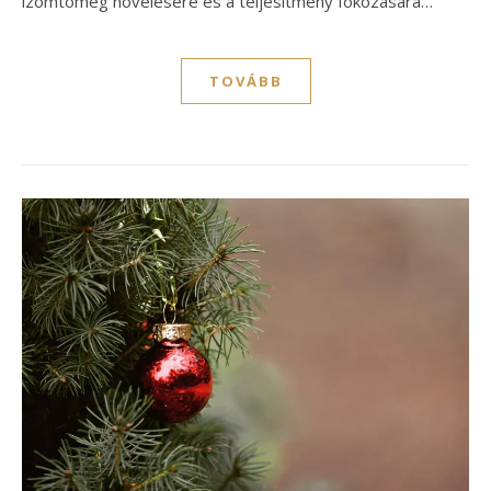
izomtömeg növelésére és a teljesítmény fokozására…
TOVÁBB