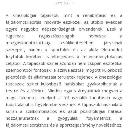
2025.03.22.
A kineziológiai tapaszok, mint a rehabilitáció és a
fájdalomcsillapítás innovatív eszközei, az utóbbi években
egyre nagyobb népszerűségnek örvendenek. Ezek a
rugalmas, ragasztószalagok nemcsak a
mozgáskorlátozottság csökkentésében játszanak
szerepet, hanem a sportolók és az aktív életmódot
folytatók körében is elterjedtek a teljesítményfokozás
céljából. A tapaszok színei azonban nem csupán esztétikai
szempontból fontosak; a színválasztás mögött különböző
jelentések és alkalmazási területek rejlenek. A kineziológiai
tapaszok színei különböző hatásokat gyakorolhatnak a
testre és a lélekre. Minden egyes árnyalatnak megvan a
maga üzenete, amelyet a felhasználók tudatosan vagy
tudattalanul is figyelembe vesznek. A tapaszok használata
során a színkombinációk és azok pszichológiai hatásai
hozzájárulhatnak a gyógyulási folyamathoz, a
fájdalomcsillapításhoz és a sportteljesítmény növeléséhez.