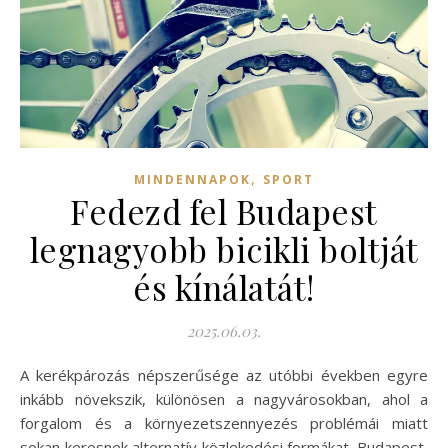
,
MINDENNAPOK
SPORT
Fedezd fel Budapest
legnagyobb bicikli boltját
és kínálatát!
2025.06.03.
A kerékpározás népszerűsége az utóbbi években egyre
inkább növekszik, különösen a nagyvárosokban, ahol a
forgalom és a környezetszennyezés problémái miatt
sokan keresnek alternatív közlekedési formákat. Budapest,