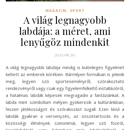
,
MAGAZIN
SPORT
A világ legnagyobb
labdája: a méret, ami
lenyűgöz mindenkit
2025.06.30.
A világ legnagyobb labdája mindig is különleges figyelmet
keltett az emberek körében. Bármilyen formában is jelenik
meg, legyen szó sporteseményről, szórakoztató
rendezvényről vagy csak egy figyelemfelkeltő installációról,
a hatalmas labdák képesek megragadni a fantáziánkat. A
labda mint szimbólum mélyen gyökerezik a kultúránkban,
hiszen játékosságot és szórakozást sugall. Ezen kívül a
labdák gyakran a versenyzés, az összetartozás és a
közösségi élmények szinonimái, legyen szó fociról,
kosárlabdáról vagy bármilyen más labdajátékról. A