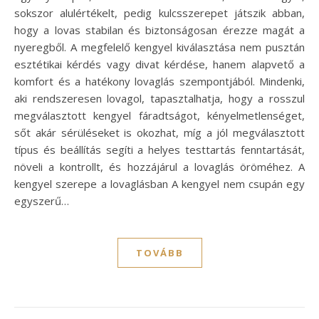
sokszor alulértékelt, pedig kulcsszerepet játszik abban,
hogy a lovas stabilan és biztonságosan érezze magát a
nyeregből. A megfelelő kengyel kiválasztása nem pusztán
esztétikai kérdés vagy divat kérdése, hanem alapvető a
komfort és a hatékony lovaglás szempontjából. Mindenki,
aki rendszeresen lovagol, tapasztalhatja, hogy a rosszul
megválasztott kengyel fáradtságot, kényelmetlenséget,
sőt akár sérüléseket is okozhat, míg a jól megválasztott
típus és beállítás segíti a helyes testtartás fenntartását,
növeli a kontrollt, és hozzájárul a lovaglás öröméhez. A
kengyel szerepe a lovaglásban A kengyel nem csupán egy
egyszerű…
TOVÁBB