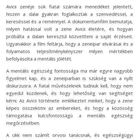
Avicii zenéje sok fiatal számára menedéket jelentett,
hiszen a dalai gyakran foglalkoztak a szenvedéssel, a
kereséssel és a reménnyel. A dokumentumfilm bemutatja,
milyen hatással volt a zene Avicii életére, és hogyan
próbálta a dalain keresztül közvetíteni a saját érzéseit.
Ugyanakkor a film feltárja, hogy a zeneipar elvárásai és a
folyamatos teljesítménykényszer milyen mértékben
befolyásolta a mentális jólétét.
A mentális egészség fontossága ma már egyre nagyobb
figyelmet kap, és a zeneiparban is szükség van a nyílt
diskurzusra. A fiatal művészeknek tudniuk kell, hogy nem
egyedül küzdenek, és hogy lehetőség van segítséget
kérni. Az Avicii története emlékeztet minket, hogy a zene
képes összekötni az embereket, és hogy a közösség
támogatása kulcsfontosságú a mentális egészség
megőrzésében.
A cikk nem számít orvosi tanácsnak, és egészségügyi