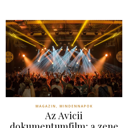
,
MAGAZIN
MINDENNAPOK
Az Avicii
dokumentumfilm: a zene