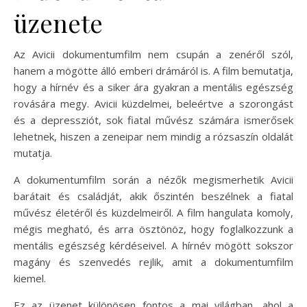
üzenete
Az Avicii dokumentumfilm nem csupán a zenéről szól,
hanem a mögötte álló emberi drámáról is. A film bemutatja,
hogy a hírnév és a siker ára gyakran a mentális egészség
rovására megy. Avicii küzdelmei, beleértve a szorongást
és a depressziót, sok fiatal művész számára ismerősek
lehetnek, hiszen a zeneipar nem mindig a rózsaszín oldalát
mutatja.
A dokumentumfilm során a nézők megismerhetik Avicii
barátait és családját, akik őszintén beszélnek a fiatal
művész életéről és küzdelmeiről. A film hangulata komoly,
mégis megható, és arra ösztönöz, hogy foglalkozzunk a
mentális egészség kérdéseivel. A hírnév mögött sokszor
magány és szenvedés rejlik, amit a dokumentumfilm
kiemel.
Ez az üzenet különösen fontos a mai világban, ahol a