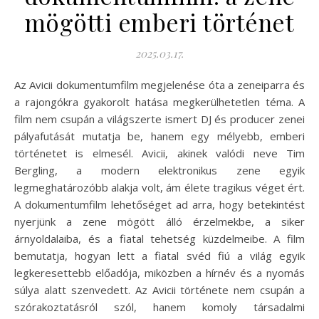
mögötti emberi történet
2025.03.17.
Az Avicii dokumentumfilm megjelenése óta a zeneiparra és
a rajongókra gyakorolt hatása megkerülhetetlen téma. A
film nem csupán a világszerte ismert DJ és producer zenei
pályafutását mutatja be, hanem egy mélyebb, emberi
történetet is elmesél. Avicii, akinek valódi neve Tim
Bergling, a modern elektronikus zene egyik
legmeghatározóbb alakja volt, ám élete tragikus véget ért.
A dokumentumfilm lehetőséget ad arra, hogy betekintést
nyerjünk a zene mögött álló érzelmekbe, a siker
árnyoldalaiba, és a fiatal tehetség küzdelmeibe. A film
bemutatja, hogyan lett a fiatal svéd fiú a világ egyik
legkeresettebb előadója, miközben a hírnév és a nyomás
súlya alatt szenvedett. Az Avicii története nem csupán a
szórakoztatásról szól, hanem komoly társadalmi