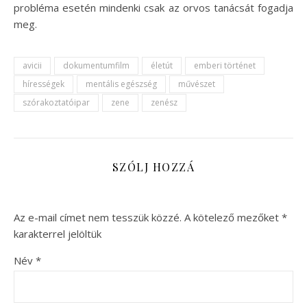
probléma esetén mindenki csak az orvos tanácsát fogadja
meg.
avicii
dokumentumfilm
életút
emberi történet
hírességek
mentális egészség
művészet
szórakoztatóipar
zene
zenész
SZÓLJ HOZZÁ
Az e-mail címet nem tesszük közzé.
A kötelező mezőket
*
karakterrel jelöltük
Név
*