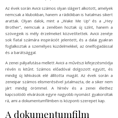
Az évek során Avicii számos olyan slágert alkotott, amelyek
nemcsak a klubokban, hanem a rádiókban is hatalmas sikert
arattak. Olyan dalok, mint a „Wake Me Up” és a „Hey
Brother”, nemcsak a zenében hoztak új színt, hanem a
szövegeik is mély érzelmeket közvetítettek. Avicii zenéje
sok fiatal számára inspirációt jelentett, és a dalai gyakran
foglalkoztak a személyes küzdelmekkel, az önelfogadással
és a barátsággal.
A zenei pályafutása mellett Avicii a művészi kifejezésmódja
révén is kitűnt. Számos előadóval dolgozott együtt, és
mindig új kihívások elé állította magát. Az évek során a
zeneipar számos elismerésével jutalmazta, de a siker nem
járt mindig örömmel. A hírnév és a zenei élethez
kapcsolódó elvárások egyre nagyobb nyomást gyakoroltak
rá, ami a dokumentumfilmben is központi szerepet kap.
A dokumentumfilm