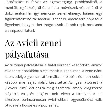
kérdéseket is felvet az egészségügyi problémákról, a
mentális egészségről és a fiatal művészek védelméről. A
dokumentumfilm így nemcsak zenei élmény, hanem egy
figyelemfelkeltő társadalmi üzenet is, amely arra hívja fel a
figyelmet, hogy a siker mögött sokkal több rejlik, mint amit
a színpadon látunk.
Az Avicii zenei
pályafutása
Avicii zenei pályafutása a fiatal korában kezdődött, amikor
elkezdett érdeklődni a elektronikus zene iránt. A zene iránti
szenvedélye gyorsan átformálta az életét, és nem sokkal
később már saját dalait készítette. Az igazi áttörést a
„Levels” című dal hozta meg számára, amely világszerte
slágerré vált, és segített neki elérni a hírnevet. A dal
sikerével párhuzamosan Avicii stílusa egyedülállóvá vált,
ötvözve a house és a pop zenét.