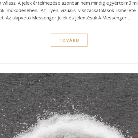
 a válasz. A jelek értelmezése azonban nem mindig egyértelmű mi
ások működésében. Az ilyen vizuális visszacsatolások ismeret
eket. Az alapvető Messenger jelek és jelentésük A Messenger…
TOVÁBB