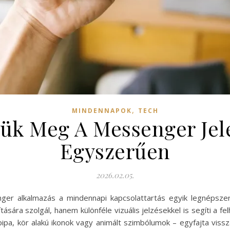
,
MINDENNAPOK
TECH
ük Meg A Messenger Jele
Egyszerűen
2026.02.05.
enger alkalmazás a mindennapi kapcsolattartás egyik legnépsz
ára szolgál, hanem különféle vizuális jelzésekkel is segíti a 
ipa, kör alakú ikonok vagy animált szimbólumok – egyfajta vissz