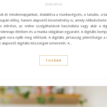
2026.06.05.
vik át mindennapjainkat, átalakítva a munkavégzés, a tanulás, a 
 csupán előny, hanem alapvető követelmény is, amely nélkülözhet
 elérése, az online szolgáltatások használata vagy akár a di
dennapi életben és a munka világában egyaránt. A digitális kompe
ek sora nyílik meg előttünk. A digitális jártasság jelentősége
z alapvető digitális készségek ismeretét. A…
TOVÁBB