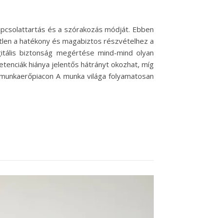
kapcsolattartás és a szórakozás módját. Ebben
etlen a hatékony és magabiztos részvételhez a
gitális biztonság megértése mind-mind olyan
tenciák hiánya jelentős hátrányt okozhat, míg
 a munkaerőpiacon A munka világa folyamatosan