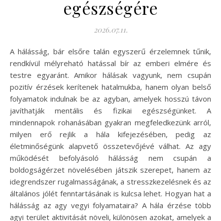
egészségére
2026.07.11.
A hálásság, bár elsőre talán egyszerű érzelemnek tűnik,
rendkívül mélyreható hatással bír az emberi elmére és
testre egyaránt. Amikor hálásak vagyunk, nem csupán
pozitív érzések kerítenek hatalmukba, hanem olyan belső
folyamatok indulnak be az agyban, amelyek hosszú távon
javíthatják mentális és fizikai egészségünket. A
mindennapok rohanásában gyakran megfeledkezünk arról,
milyen erő rejlik a hála kifejezésében, pedig az
életminőségünk alapvető összetevőjévé válhat. Az agy
működését befolyásoló hálásság nem csupán a
boldogságérzet növelésében játszik szerepet, hanem az
idegrendszer rugalmasságának, a stresszkezelésnek és az
általános jólét fenntartásának is kulcsa lehet. Hogyan hat a
hálásság az agy vegyi folyamataira? A hála érzése több
agyi terület aktivitását növeli, különösen azokat, amelyek a