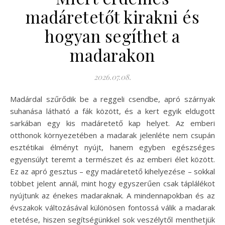
madáretetőt kirakni és
hogyan segíthet a
madarakon
2026.07.08.
Madárdal szűrődik be a reggeli csendbe, apró szárnyak
suhanása látható a fák között, és a kert egyik eldugott
sarkában egy kis madáretető kap helyet. Az emberi
otthonok környezetében a madarak jelenléte nem csupán
esztétikai élményt nyújt, hanem egyben egészséges
egyensúlyt teremt a természet és az emberi élet között.
Ez az apró gesztus – egy madáretető kihelyezése – sokkal
többet jelent annál, mint hogy egyszerűen csak táplálékot
nyújtunk az énekes madaraknak. A mindennapokban és az
évszakok változásával különösen fontossá válik a madarak
etetése, hiszen segítségünkkel sok veszélytől menthetjük