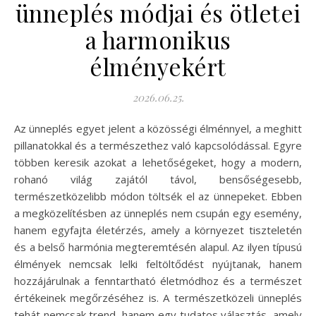
ünneplés módjai és ötletei
a harmonikus
élményekért
2026.06.25.
Az ünneplés egyet jelent a közösségi élménnyel, a meghitt
pillanatokkal és a természethez való kapcsolódással. Egyre
többen keresik azokat a lehetőségeket, hogy a modern,
rohanó világ zajától távol, bensőségesebb,
természetközelibb módon töltsék el az ünnepeket. Ebben
a megközelítésben az ünneplés nem csupán egy esemény,
hanem egyfajta életérzés, amely a környezet tiszteletén
és a belső harmónia megteremtésén alapul. Az ilyen típusú
élmények nemcsak lelki feltöltődést nyújtanak, hanem
hozzájárulnak a fenntartható életmódhoz és a természet
értékeinek megőrzéséhez is. A természetközeli ünneplés
tehát nemcsak trend, hanem egy tudatos választás, amely