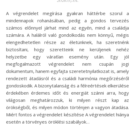
A végrendelet megírása gyakran háttérbe szorul a
mindennapok rohanásában, pedig a gondos tervezés
számos előnnyel járhat mind az egyén, mind a családja
számára. A halálról való gondolkodás nem könnyű, mégis
elengedhetetlen része az életünknek, ha szeretnénk
biztosítani, hogy szeretteink ne kerüljenek nehéz
helyzetbe egy váratlan esemény után. Egy jól
megfogalmazott végrendelet nem csupán jogi
dokumentum, hanem egyfajta szeretetnyilatkozat is, amely
rendezett átadásról és a családi harmónia megőrzéséről
gondoskodik. A bizonytalanság és a félreértések elkerülése
érdekében érdemes időt és energiát szánni arra, hogy
világosan meghatározzuk, ki milyen részt kap az
örökségből, és milyen módon történjen a vagyon átadása.
Miért fontos a végrendelet készítése A végrendelet hiánya
esetén a törvényes öröklési szabályok…