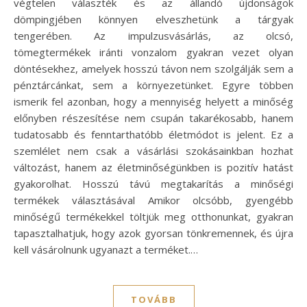
végtelen választék és az állandó újdonságok
dömpingjében könnyen elveszhetünk a tárgyak
tengerében. Az impulzusvásárlás, az olcsó,
tömegtermékek iránti vonzalom gyakran vezet olyan
döntésekhez, amelyek hosszú távon nem szolgálják sem a
pénztárcánkat, sem a környezetünket. Egyre többen
ismerik fel azonban, hogy a mennyiség helyett a minőség
előnyben részesítése nem csupán takarékosabb, hanem
tudatosabb és fenntarthatóbb életmódot is jelent. Ez a
szemlélet nem csak a vásárlási szokásainkban hozhat
változást, hanem az életminőségünkben is pozitív hatást
gyakorolhat. Hosszú távú megtakarítás a minőségi
termékek választásával Amikor olcsóbb, gyengébb
minőségű termékekkel töltjük meg otthonunkat, gyakran
tapasztalhatjuk, hogy azok gyorsan tönkremennek, és újra
kell vásárolnunk ugyanazt a terméket.…
TOVÁBB