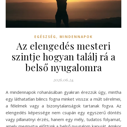
,
EGÉSZSÉG
MINDENNAPOK
Az elengedés mesteri
szintje hogyan találj rá a
belső nyugalomra
2026.06.24.
A mindennapok rohanásában gyakran érezzük úgy, mintha
egy láthatatlan bilincs fogna minket vissza: a múlt sérelmei,
a félelmek vagy a bizonytalanságok tartanak fogva. Az
elengedés képessége nem csupán egy egyszerű döntés
vagy pillanatnyi érzés, hanem egy mély, tudatos folyamat,
amely megnyitja előttünk a belső nyugalom kapuját. Amikor