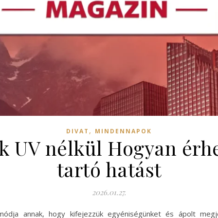
,
DIVAT
MINDENNAPOK
k UV nélkül Hogyan érhe
tartó hatást
2026.01.27.
ódja annak, hogy kifejezzük egyéniségünket és ápolt megje