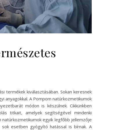
ermészetes
ási termékek kiválasztásában. Sokan keresnek
egyi anyagokkal. A Pompom natúrkozmetikumok
yezetbarát módon is készülnek. Cikkünkben
ás titkait, amelyek segítségével mindenki
natúrkozmetikumok egyik legfőbb jellemzője
sok esetben gyógyító hatással is bírnak. A