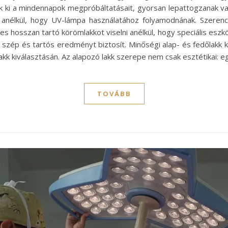
ki a mindennapok megpróbáltatásait, gyorsan lepattogzanak va
l anélkül, hogy UV-lámpa használatához folyamodnának. Szere
es hosszan tartó körömlakkot viselni anélkül, hogy speciális es
 szép és tartós eredményt biztosít. Minőségi alap- és fedőlakk k
akk kiválasztásán. Az alapozó lakk szerepe nem csak esztétikai: e
TOVÁBB