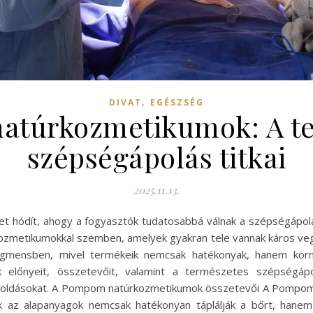
,
DIVAT
EGÉSZSÉG
túrkozmetikumok: A t
szépségápolás titkai
2025.11.13.
et hódít, ahogy a fogyasztók tudatosabbá válnak a szépségápol
ozmetikumokkal szemben, amelyek gyakran tele vannak káros v
zegmensben, mivel termékeik nemcsak hatékonyak, hanem körn
lőnyeit, összetevőit, valamint a természetes szépségápol
goldásokat. A Pompom natúrkozmetikumok összetevői A Pompom 
 az alapanyagok nemcsak hatékonyan táplálják a bőrt, hanem 