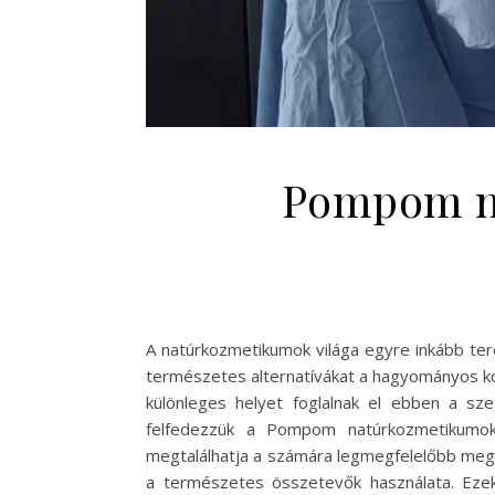
Pompom na
A natúrkozmetikumok világa egyre inkább ter
természetes alternatívákat a hagyományos k
különleges helyet foglalnak el ebben a s
felfedezzük a Pompom natúrkozmetikumok e
megtalálhatja a számára legmegfelelőbb me
a természetes összetevők használata. Ezek