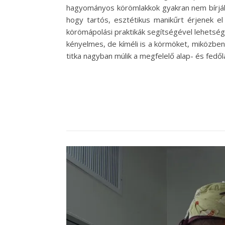
hagyományos körömlakkok gyakran nem bírják 
hogy tartós, esztétikus manikűrt érjenek e
körömápolási praktikák segítségével lehetség
kényelmes, de kíméli is a körmöket, miközben
titka nagyban múlik a megfelelő alap- és fedől