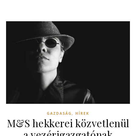
,
GAZDASÁG
HÍREK
M&S hekkerei közvetlenül
a vezérigazgatónak