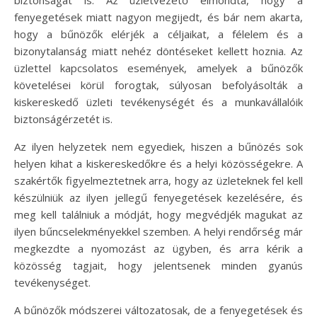
fenyegetések miatt nagyon megijedt, és bár nem akarta,
hogy a bűnözők elérjék a céljaikat, a félelem és a
bizonytalanság miatt nehéz döntéseket kellett hoznia. Az
üzlettel kapcsolatos események, amelyek a bűnözők
követelései körül forogtak, súlyosan befolyásolták a
kiskereskedő üzleti tevékenységét és a munkavállalóik
biztonságérzetét is.
Az ilyen helyzetek nem egyediek, hiszen a bűnözés sok
helyen kihat a kiskereskedőkre és a helyi közösségekre. A
szakértők figyelmeztetnek arra, hogy az üzleteknek fel kell
készülniük az ilyen jellegű fenyegetések kezelésére, és
meg kell találniuk a módját, hogy megvédjék magukat az
ilyen bűncselekményekkel szemben. A helyi rendőrség már
megkezdte a nyomozást az ügyben, és arra kérik a
közösség tagjait, hogy jelentsenek minden gyanús
tevékenységet.
A bűnözők módszerei változatosak, de a fenyegetések és