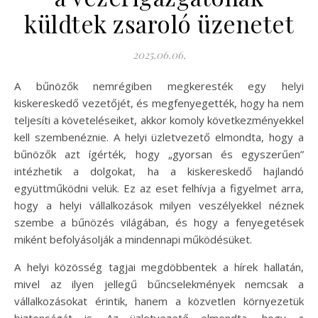
küldtek zsaroló üzenetet
2025.06.06.
A bűnözők nemrégiben megkeresték egy helyi
kiskereskedő vezetőjét, és megfenyegették, hogy ha nem
teljesíti a követeléseiket, akkor komoly következményekkel
kell szembenéznie. A helyi üzletvezető elmondta, hogy a
bűnözők azt ígérték, hogy „gyorsan és egyszerűen”
intézhetik a dolgokat, ha a kiskereskedő hajlandó
együttműködni velük. Ez az eset felhívja a figyelmet arra,
hogy a helyi vállalkozások milyen veszélyekkel néznek
szembe a bűnözés világában, és hogy a fenyegetések
miként befolyásolják a mindennapi működésüket.
A helyi közösség tagjai megdöbbentek a hírek hallatán,
mivel az ilyen jellegű bűncselekmények nemcsak a
vállalkozásokat érintik, hanem a közvetlen környezetük
biztonságát is. Az üzletvezető elmondta, hogy a