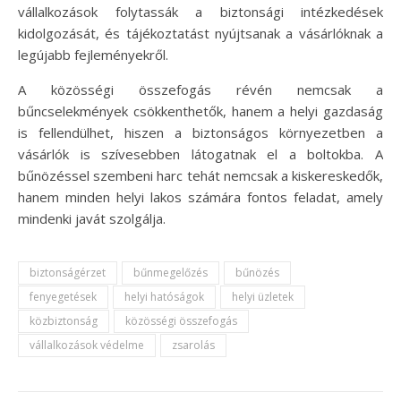
vállalkozások folytassák a biztonsági intézkedések
kidolgozását, és tájékoztatást nyújtsanak a vásárlóknak a
legújabb fejleményekről.
A közösségi összefogás révén nemcsak a
bűncselekmények csökkenthetők, hanem a helyi gazdaság
is fellendülhet, hiszen a biztonságos környezetben a
vásárlók is szívesebben látogatnak el a boltokba. A
bűnözéssel szembeni harc tehát nemcsak a kiskereskedők,
hanem minden helyi lakos számára fontos feladat, amely
mindenki javát szolgálja.
biztonságérzet
bűnmegelőzés
bűnözés
fenyegetések
helyi hatóságok
helyi üzletek
közbiztonság
közösségi összefogás
vállalkozások védelme
zsarolás