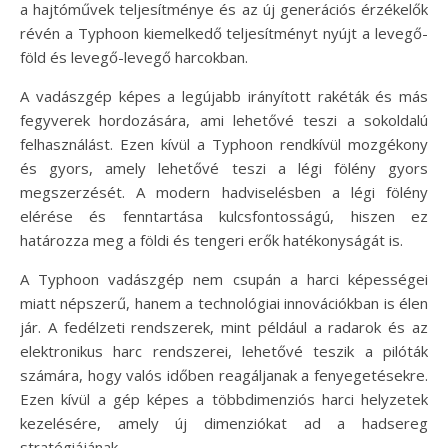
a hajtóművek teljesítménye és az új generációs érzékelők
révén a Typhoon kiemelkedő teljesítményt nyújt a levegő-
föld és levegő-levegő harcokban.
A vadászgép képes a legújabb irányított rakéták és más
fegyverek hordozására, ami lehetővé teszi a sokoldalú
felhasználást. Ezen kívül a Typhoon rendkívül mozgékony
és gyors, amely lehetővé teszi a légi fölény gyors
megszerzését. A modern hadviselésben a légi fölény
elérése és fenntartása kulcsfontosságú, hiszen ez
határozza meg a földi és tengeri erők hatékonyságát is.
A Typhoon vadászgép nem csupán a harci képességei
miatt népszerű, hanem a technológiai innovációkban is élen
jár. A fedélzeti rendszerek, mint például a radarok és az
elektronikus harc rendszerei, lehetővé teszik a pilóták
számára, hogy valós időben reagáljanak a fenyegetésekre.
Ezen kívül a gép képes a többdimenziós harci helyzetek
kezelésére, amely új dimenziókat ad a hadsereg
stratégiájának.