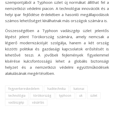
szempontjából a Typhoon üzlet új normákat állíthat fel a
nemzetközi védelmi piacon. A technológiai innovációk és a
helyi ipar fejlődése érdekében a hasonló megállapodások
számos lehetőséget kínálhatnak más országok számára is.
Összességében a Typhoon vadászgép üzlet jelentős
lépést jelent Törökország számára, amely nemcsak a
légierő modernizációját szolgálja, hanem a két ország
közötti politikai és gazdasági kapcsolatok erősítését is
lehetővé teszi. A jövőbeli fejlemények figyelemmel
kísérése kulcsfontosságú lehet a globális biztonsági
helyzet és a nemzetközi védelmi együttműködések
alakulásának megértésében.
fegyverkereskedelem
haditechnika
katonai
technológia
törökország
typhoon
uk
üzlet
vadászgép
vásárlás