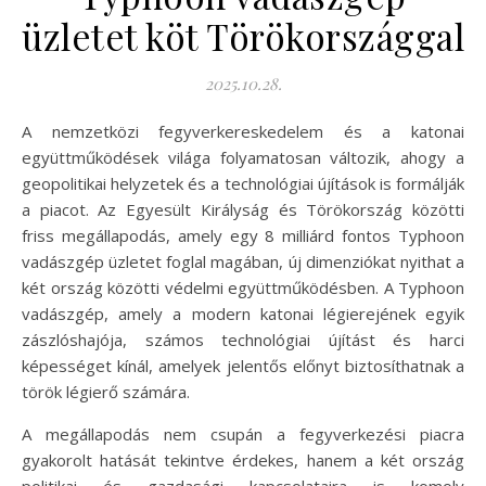
üzletet köt Törökországgal
2025.10.28.
A nemzetközi fegyverkereskedelem és a katonai
együttműködések világa folyamatosan változik, ahogy a
geopolitikai helyzetek és a technológiai újítások is formálják
a piacot. Az Egyesült Királyság és Törökország közötti
friss megállapodás, amely egy 8 milliárd fontos Typhoon
vadászgép üzletet foglal magában, új dimenziókat nyithat a
két ország közötti védelmi együttműködésben. A Typhoon
vadászgép, amely a modern katonai légierejének egyik
zászlóshajója, számos technológiai újítást és harci
képességet kínál, amelyek jelentős előnyt biztosíthatnak a
török légierő számára.
A megállapodás nem csupán a fegyverkezési piacra
gyakorolt hatását tekintve érdekes, hanem a két ország
politikai és gazdasági kapcsolataira is komoly