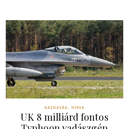
,
GAZDASÁG
HÍREK
UK 8 milliárd fontos
Typhoon vadászgép