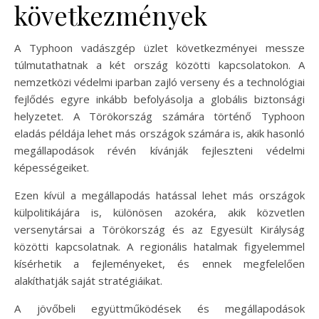
következmények
A Typhoon vadászgép üzlet következményei messze
túlmutathatnak a két ország közötti kapcsolatokon. A
nemzetközi védelmi iparban zajló verseny és a technológiai
fejlődés egyre inkább befolyásolja a globális biztonsági
helyzetet. A Törökország számára történő Typhoon
eladás példája lehet más országok számára is, akik hasonló
megállapodások révén kívánják fejleszteni védelmi
képességeiket.
Ezen kívül a megállapodás hatással lehet más országok
külpolitikájára is, különösen azokéra, akik közvetlen
versenytársai a Törökország és az Egyesült Királyság
közötti kapcsolatnak. A regionális hatalmak figyelemmel
kísérhetik a fejleményeket, és ennek megfelelően
alakíthatják saját stratégiáikat.
A jövőbeli együttműködések és megállapodások