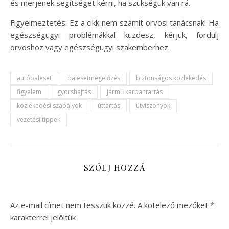
és merjenek segítséget kérni, ha szükségük van rá.
Figyelmeztetés: Ez a cikk nem számít orvosi tanácsnak! Ha
egészségügyi problémákkal küzdesz, kérjük, fordulj
orvoshoz vagy egészségügyi szakemberhez.
autóbaleset
balesetmegelőzés
biztonságos közlekedés
figyelem
gyorshajtás
jármű karbantartás
közlekedési szabályok
úttartás
útviszonyok
vezetési tippek
SZÓLJ HOZZÁ
Az e-mail címet nem tesszük közzé.
A kötelező mezőket
*
karakterrel jelöltük