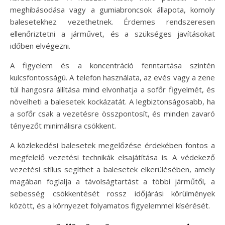
meghibásodása vagy a gumiabroncsok állapota, komoly
balesetekhez vezethetnek. Érdemes rendszeresen
ellenőriztetni a járművet, és a szükséges javításokat
időben elvégezni.
A figyelem és a koncentráció fenntartása szintén
kulcsfontosságú. A telefon használata, az evés vagy a zene
túl hangosra állítása mind elvonhatja a sofőr figyelmét, és
növelheti a balesetek kockázatát. A legbiztonságosabb, ha
a sofőr csak a vezetésre összpontosít, és minden zavaró
tényezőt minimálisra csökkent.
A közlekedési balesetek megelőzése érdekében fontos a
megfelelő vezetési technikák elsajátítása is. A védekező
vezetési stílus segíthet a balesetek elkerülésében, amely
magában foglalja a távolságtartást a többi járműtől, a
sebesség csökkentését rossz időjárási körülmények
között, és a környezet folyamatos figyelemmel kísérését.