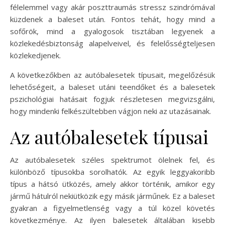
félelemmel vagy akár poszttraumás stressz szindrómával
küzdenek a baleset után. Fontos tehát, hogy mind a
sofőrök, mind a gyalogosok tisztában legyenek a
közlekedésbiztonság alapelveivel, és felelősségteljesen
közlekedjenek.
A következőkben az autóbalesetek típusait, megelőzésük
lehetőségeit, a baleset utáni teendőket és a balesetek
pszichológiai hatásait fogjuk részletesen megvizsgálni,
hogy mindenki felkészültebben vágjon neki az utazásainak.
Az autóbalesetek típusai
Az autóbalesetek széles spektrumot ölelnek fel, és
különböző típusokba sorolhatók. Az egyik leggyakoribb
típus a hátsó ütközés, amely akkor történik, amikor egy
jármű hátulról nekiütközik egy másik járműnek. Ez a baleset
gyakran a figyelmetlenség vagy a túl közel követés
következménye. Az ilyen balesetek általában kisebb