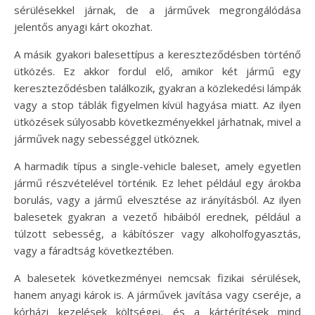
sérülésekkel járnak, de a járművek megrongálódása
jelentős anyagi kárt okozhat.
A másik gyakori balesettípus a kereszteződésben történő
ütközés. Ez akkor fordul elő, amikor két jármű egy
kereszteződésben találkozik, gyakran a közlekedési lámpák
vagy a stop táblák figyelmen kívül hagyása miatt. Az ilyen
ütközések súlyosabb következményekkel járhatnak, mivel a
járművek nagy sebességgel ütköznek.
A harmadik típus a single-vehicle baleset, amely egyetlen
jármű részvételével történik. Ez lehet például egy árokba
borulás, vagy a jármű elvesztése az irányításból. Az ilyen
balesetek gyakran a vezető hibáiból erednek, például a
túlzott sebesség, a kábítószer vagy alkoholfogyasztás,
vagy a fáradtság következtében.
A balesetek következményei nemcsak fizikai sérülések,
hanem anyagi károk is. A járművek javítása vagy cseréje, a
kórházi kezelések költségei, és a kártérítések mind