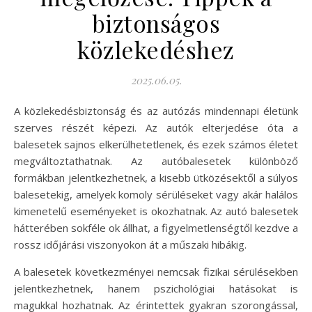
biztonságos
közlekedéshez
2025.06.05.
A közlekedésbiztonság és az autózás mindennapi életünk
szerves részét képezi. Az autók elterjedése óta a
balesetek sajnos elkerülhetetlenek, és ezek számos életet
megváltoztathatnak. Az autóbalesetek különböző
formákban jelentkezhetnek, a kisebb ütközésektől a súlyos
balesetekig, amelyek komoly sérüléseket vagy akár halálos
kimenetelű eseményeket is okozhatnak. Az autó balesetek
hátterében sokféle ok állhat, a figyelmetlenségtől kezdve a
rossz időjárási viszonyokon át a műszaki hibákig.
A balesetek következményei nemcsak fizikai sérülésekben
jelentkezhetnek, hanem pszichológiai hatásokat is
magukkal hozhatnak. Az érintettek gyakran szorongással,