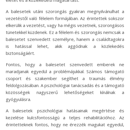
A balesetek utáni szorongás gyakran megnyilvánulhat a
vezetéstől való félelem formájában. Az érintettek sokszor
elkerülik a vezetést, vagy ha mégis vezetnek, szorongásos
tünetekkel küzdenek. Ez a félelem és szorongás nemcsak a
balesetet szenvedett személyre, hanem a családtagokra
is hatással lehet, akik aggódnak a közlekedés
biztonságáért.
Fontos, hogy a balesetet szenvedett emberek ne
maradjanak egyedül a problémájukkal. Számos támogató
csoport és szakember segíthet a traumás élmény
feldolgozásában. A pszichológiai tanácsadás és a támogató
közösségek nagyszerű lehetőségeket kínálnak a
gyógyulásra.
A balesetek pszichológiai hatásainak megértése és
kezelése kulcsfontosságú a teljes rehabilitációhoz. Az
érintetteknek fontos, hogy ne érezzék magukat egyedül,