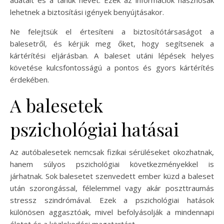
lehetnek a biztosítási igények benyújtásakor.
Ne felejtsük el értesíteni a biztosítótársaságot a
balesetről, és kérjük meg őket, hogy segítsenek a
kártérítési eljárásban. A baleset utáni lépések helyes
követése kulcsfontosságú a pontos és gyors kártérítés
érdekében.
A balesetek
pszichológiai hatásai
Az autóbalesetek nemcsak fizikai sérüléseket okozhatnak,
hanem súlyos pszichológiai következményekkel is
járhatnak. Sok balesetet szenvedett ember küzd a baleset
után szorongással, félelemmel vagy akár poszttraumás
stressz szindrómával. Ezek a pszichológiai hatások
különösen aggasztóak, mivel befolyásolják a mindennapi
életet és a közlekedési magatartást.