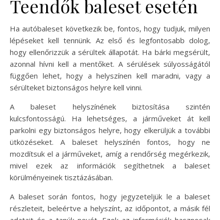
Teendők baleset esetén
Ha autóbaleset következik be, fontos, hogy tudjuk, milyen
lépéseket kell tennünk. Az első és legfontosabb dolog,
hogy ellenőrizzük a sérültek állapotát. Ha bárki megsérült,
azonnal hívni kell a mentőket. A sérülések súlyosságától
függően lehet, hogy a helyszínen kell maradni, vagy a
sérülteket biztonságos helyre kell vinni.
A baleset helyszínének biztosítása szintén
kulcsfontosságú. Ha lehetséges, a járműveket át kell
parkolni egy biztonságos helyre, hogy elkerüljük a további
ütközéseket. A baleset helyszínén fontos, hogy ne
mozdítsuk el a járműveket, amíg a rendőrség megérkezik,
mivel ezek az információk segíthetnek a baleset
körülményeinek tisztázásában.
A baleset során fontos, hogy jegyzeteljük le a baleset
részleteit, beleértve a helyszínt, az időpontot, a másik fél
adatait és a tanúk nevét. Ezek az információk hasznosak