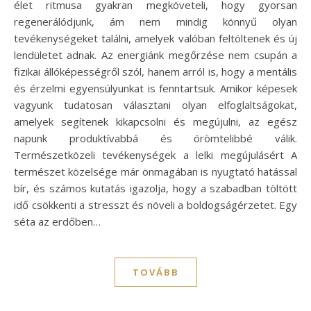
élet ritmusa gyakran megköveteli, hogy gyorsan
regenerálódjunk, ám nem mindig könnyű olyan
tevékenységeket találni, amelyek valóban feltöltenek és új
lendületet adnak. Az energiánk megőrzése nem csupán a
fizikai állóképességről szól, hanem arról is, hogy a mentális
és érzelmi egyensúlyunkat is fenntartsuk. Amikor képesek
vagyunk tudatosan választani olyan elfoglaltságokat,
amelyek segítenek kikapcsolni és megújulni, az egész
napunk produktívabbá és örömtelibbé válik.
Természetközeli tevékenységek a lelki megújulásért A
természet közelsége már önmagában is nyugtató hatással
bír, és számos kutatás igazolja, hogy a szabadban töltött
idő csökkenti a stresszt és növeli a boldogságérzetet. Egy
séta az erdőben…
TOVÁBB