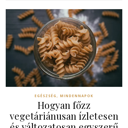
,
EGÉSZSÉG
MINDENNAPOK
Hogyan főzz
vegetáriánusan ízletesen
és változatosan egyszerű