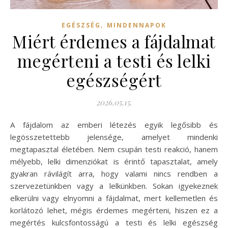
,
EGÉSZSÉG
MINDENNAPOK
Miért érdemes a fájdalmat
megérteni a testi és lelki
egészségért
2026.05.15.
A fájdalom az emberi létezés egyik legősibb és
legösszetettebb jelensége, amelyet mindenki
megtapasztal életében. Nem csupán testi reakció, hanem
mélyebb, lelki dimenziókat is érintő tapasztalat, amely
gyakran rávilágít arra, hogy valami nincs rendben a
szervezetünkben vagy a lelkünkben. Sokan igyekeznek
elkerülni vagy elnyomni a fájdalmat, mert kellemetlen és
korlátozó lehet, mégis érdemes megérteni, hiszen ez a
megértés kulcsfontosságú a testi és lelki egészség