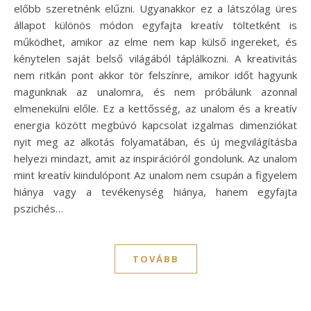
előbb szeretnénk elűzni. Ugyanakkor ez a látszólag üres
állapot különös módon egyfajta kreatív töltetként is
működhet, amikor az elme nem kap külső ingereket, és
kénytelen saját belső világából táplálkozni. A kreativitás
nem ritkán pont akkor tör felszínre, amikor időt hagyunk
magunknak az unalomra, és nem próbálunk azonnal
elmenekülni előle. Ez a kettősség, az unalom és a kreatív
energia között megbúvó kapcsolat izgalmas dimenziókat
nyit meg az alkotás folyamatában, és új megvilágításba
helyezi mindazt, amit az inspirációról gondolunk. Az unalom
mint kreatív kiindulópont Az unalom nem csupán a figyelem
hiánya vagy a tevékenység hiánya, hanem egyfajta
pszichés…
TOVÁBB