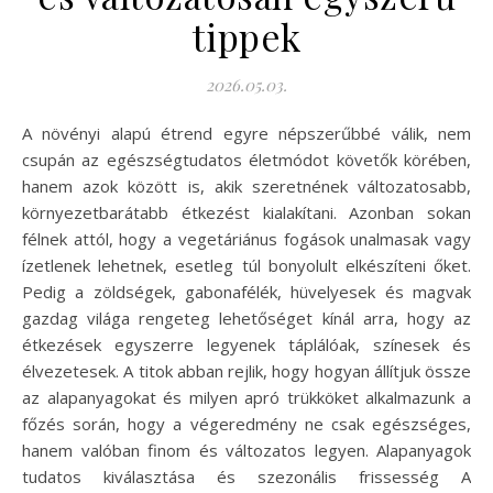
tippek
2026.05.03.
A növényi alapú étrend egyre népszerűbbé válik, nem
csupán az egészségtudatos életmódot követők körében,
hanem azok között is, akik szeretnének változatosabb,
környezetbarátabb étkezést kialakítani. Azonban sokan
félnek attól, hogy a vegetáriánus fogások unalmasak vagy
ízetlenek lehetnek, esetleg túl bonyolult elkészíteni őket.
Pedig a zöldségek, gabonafélék, hüvelyesek és magvak
gazdag világa rengeteg lehetőséget kínál arra, hogy az
étkezések egyszerre legyenek táplálóak, színesek és
élvezetesek. A titok abban rejlik, hogy hogyan állítjuk össze
az alapanyagokat és milyen apró trükköket alkalmazunk a
főzés során, hogy a végeredmény ne csak egészséges,
hanem valóban finom és változatos legyen. Alapanyagok
tudatos kiválasztása és szezonális frissesség A