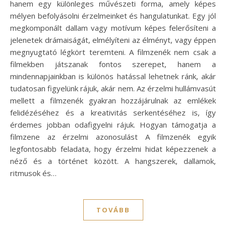
hanem egy különleges művészeti forma, amely képes
mélyen befolyásolni érzelmeinket és hangulatunkat. Egy jól
megkomponált dallam vagy motívum képes felerősíteni a
jelenetek drámaiságát, elmélyíteni az élményt, vagy éppen
megnyugtató légkört teremteni. A filmzenék nem csak a
filmekben játszanak fontos szerepet, hanem a
mindennapjainkban is különös hatással lehetnek ránk, akár
tudatosan figyelünk rájuk, akár nem. Az érzelmi hullámvasút
mellett a filmzenék gyakran hozzájárulnak az emlékek
felidézéséhez és a kreativitás serkentéséhez is, így
érdemes jobban odafigyelni rájuk. Hogyan támogatja a
filmzene az érzelmi azonosulást A filmzenék egyik
legfontosabb feladata, hogy érzelmi hidat képezzenek a
néző és a történet között. A hangszerek, dallamok,
ritmusok és…
TOVÁBB