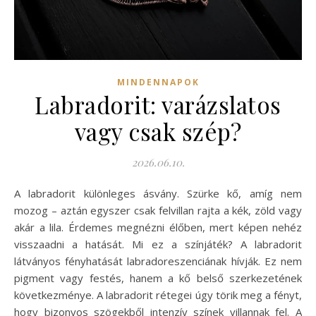
MINDENNAPOK
Labradorit: varázslatos
vagy csak szép?
2026.06.10.
A labradorit különleges ásvány. Szürke kő, amíg nem
mozog – aztán egyszer csak felvillan rajta a kék, zöld vagy
akár a lila. Érdemes megnézni élőben, mert képen nehéz
visszaadni a hatását. Mi ez a színjáték? A labradorit
látványos fényhatását labradoreszenciának hívják. Ez nem
pigment vagy festés, hanem a kő belső szerkezetének
következménye. A labradorit rétegei úgy törik meg a fényt,
hogy bizonyos szögekből intenzív színek villannak fel. A