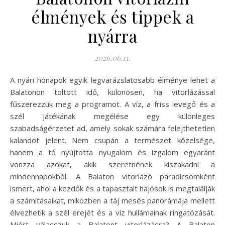
élmények és tippek a
nyárra
2026.06.11.
A nyári hónapok egyik legvarázslatosabb élménye lehet a
Balatonon töltött idő, különösen, ha vitorlázással
fűszerezzük meg a programot. A víz, a friss levegő és a
szél játékának megélése egy különleges
szabadságérzetet ad, amely sokak számára felejthetetlen
kalandot jelent. Nem csupán a természet közelsége,
hanem a tó nyújtotta nyugalom és izgalom egyaránt
vonzza azokat, akik szeretnének kiszakadni a
mindennapokból. A Balaton vitorlázó paradicsomként
ismert, ahol a kezdők és a tapasztalt hajósok is megtalálják
a számításaikat, miközben a táj mesés panorámája mellett
élvezhetik a szél erejét és a víz hullámainak ringatózását.
Miért válasszuk a Balatont vitorlázásra? A Balaton