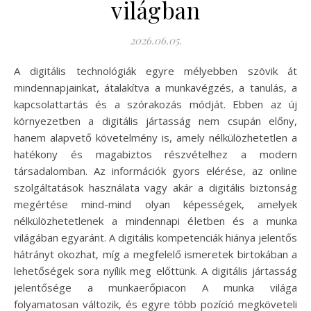
világban
2026.06.05.
A digitális technológiák egyre mélyebben szövik át
mindennapjainkat, átalakítva a munkavégzés, a tanulás, a
kapcsolattartás és a szórakozás módját. Ebben az új
környezetben a digitális jártasság nem csupán előny,
hanem alapvető követelmény is, amely nélkülözhetetlen a
hatékony és magabiztos részvételhez a modern
társadalomban. Az információk gyors elérése, az online
szolgáltatások használata vagy akár a digitális biztonság
megértése mind-mind olyan képességek, amelyek
nélkülözhetetlenek a mindennapi életben és a munka
világában egyaránt. A digitális kompetenciák hiánya jelentős
hátrányt okozhat, míg a megfelelő ismeretek birtokában a
lehetőségek sora nyílik meg előttünk. A digitális jártasság
jelentősége a munkaerőpiacon A munka világa
folyamatosan változik, és egyre több pozíció megköveteli