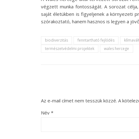
végzett munka fontosságát. A sorozat célja
saját életükben is figyeljenek a környezeti
szórakoztató, hanem hasznos is legyen a jöv
biodiverzitás
fenntartható fejlődés
klímavál
természetvédelmi projektek
wales hercege
Az e-mail címet nem tesszük közzé.
A kötele
Név
*