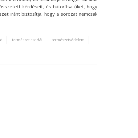
sszetett kérdéseit, és bátorítsa őket, hogy
zet iránt biztosítja, hogy a sorozat nemcsak
ód
természet csodái
természetvédelem