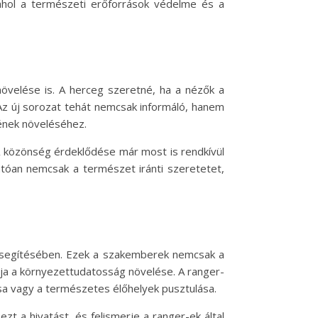
 ahol a természeti erőforrások védelme és a
övelése is. A herceg szeretné, ha a nézők a
Az új sorozat tehát nemcsak informáló, hanem
gének növeléséhez.
A közönség érdeklődése már most is rendkívül
tóan nemcsak a természet iránti szeretetet,
lősegítésében. Ezek a szakemberek nemcsak a
ja a környezettudatosság növelése. A ranger-
lása vagy a természetes élőhelyek pusztulása.
t a hivatást, és felismerje a ranger-ek által