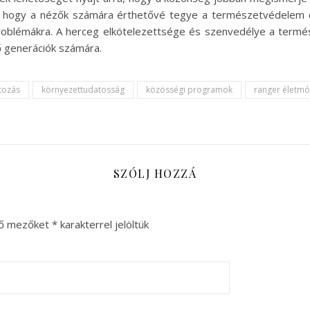
, hogy a nézők számára érthetővé tegye a természetvédelem ö
 problémákra. A herceg elkötelezettsége és szenvedélye a termés
ő generációk számára.
tozás
környezettudatosság
közösségi programok
ranger életm
SZÓLJ HOZZÁ
ző mezőket
*
karakterrel jelöltük