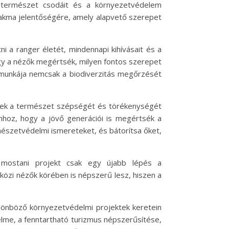
 természet csodáit és a környezetvédelem
szakma jelentőségére, amely alapvető szerepet
 a ranger életét, mindennapi kihívásait és a
hogy a nézők megértsék, milyen fontos szerepet
munkája nemcsak a biodiverzitás megőrzését
elyek a természet szépségét és törékenységét
hhoz, hogy a jövő generációi is megértsék a
észetvédelmi ismereteket, és bátorítsa őket,
 mostani projekt csak egy újabb lépés a
özi nézők körében is népszerű lesz, hiszen a
lönböző környezetvédelmi projektek keretein
elme, a fenntartható turizmus népszerűsítése,