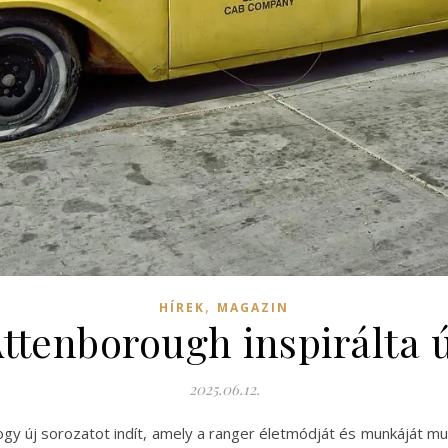
,
HÍREK
MAGAZIN
Attenborough inspirálta 
2025.06.12.
y új sorozatot indít, amely a ranger életmódját és munkáját muta