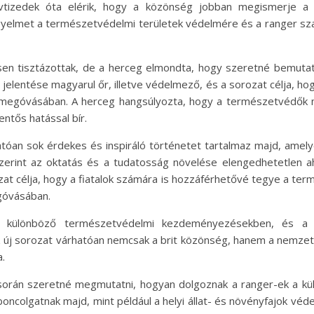
évtizedek óta elérik, hogy a közönség jobban megismerje a
 figyelmet a természetvédelmi területek védelmére és a ranger 
en tisztázottak, de a herceg elmondta, hogy szeretné bemutatni
ó jelentése magyarul őr, illetve védelmező, és a sorozat célja, 
megóvásában. A herceg hangsúlyozta, hogy a természetvédők 
entős hatással bír.
atóan sok érdekes és inspiráló történetet tartalmaz majd, am
zerint az oktatás és a tudatosság növelése elengedhetetlen a
t célja, hogy a fiatalok számára is hozzáférhetővé tegye a term
góvásában.
t különböző természetvédelmi kezdeményezésekben, és a
 új sorozat várhatóan nemcsak a brit közönség, hanem a nemzetk
.
orán szeretné megmutatni, hogyan dolgoznak a ranger-ek a kü
oncolgatnak majd, mint például a helyi állat- és növényfajok véd