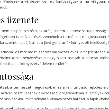
se. Mindezek a kérdések kiemelt fontosságúak a mai világban,
erül.
 és üzenete
ja nem csupán a szórakoztatás, hanem a környezettudatosság n
össégeikben is aktívan részt vennének a természet megóvásában. 
ka szerint hozzájárulhat a jövő generációk környezeti felelőssé
 adásba, és már most izgatott várakozás övezi a bejelentését. 
delmi kezdeményezései is nagy sikert arattak. A sorozat várha
özni fogja a környezetvédelem területén.
ntossága
játszik a természet megóvásában és a fenntartható fejlődés e
 aktívan részt vesznek a közösségi programokban is, amelyek cél
 kihívásokkal, mint például a klímaváltozás hatásai, a fajok kiha
k lehetőséget nyújt arra, hogy a közönség jobban megismerje ez