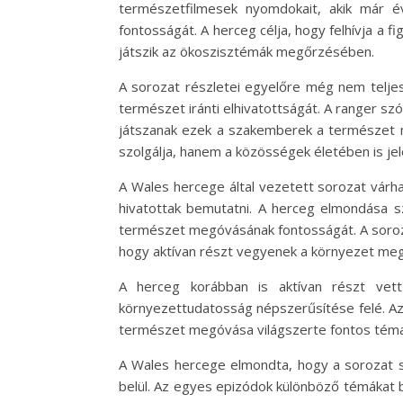
természetfilmesek nyomdokait, akik már 
fontosságát. A herceg célja, hogy felhívja a
játszik az ökoszisztémák megőrzésében.
A sorozat részletei egyelőre még nem teljes
természet iránti elhivatottságát. A ranger sz
játszanak ezek a szakemberek a természet 
szolgálja, hanem a közösségek életében is jel
A Wales hercege által vezetett sorozat várh
hivatottak bemutatni. A herceg elmondása s
természet megóvásának fontosságát. A soroza
hogy aktívan részt vegyenek a környezet me
A herceg korábban is aktívan részt vet
környezettudatosság népszerűsítése felé. Az
természet megóvása világszerte fontos téma
A Wales hercege elmondta, hogy a sorozat s
belül. Az egyes epizódok különböző témákat b