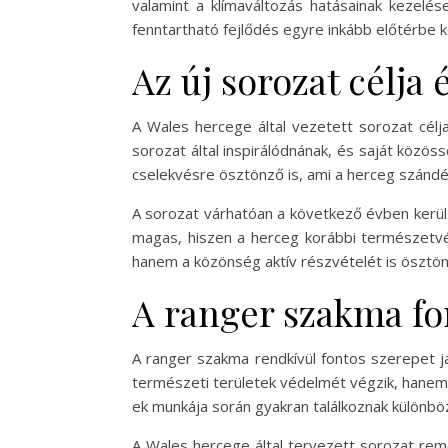
valamint a klímaváltozás hatásainak kezelé
fenntartható fejlődés egyre inkább előtérbe k
Az új sorozat célja
A Wales hercege által vezetett sorozat cél
sorozat által inspirálódnának, és saját köz
cselekvésre ösztönző is, ami a herceg szándé
A sorozat várhatóan a következő évben kerül
magas, hiszen a herceg korábbi természetvé
hanem a közönség aktív részvételét is ösztön
A ranger szakma fo
A ranger szakma rendkívül fontos szerepet 
természeti területek védelmét végzik, hanem
ek munkája során gyakran találkoznak különböző
A Wales hercege által tervezett sorozat reme