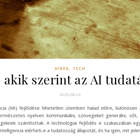
,
HÍREK
TECH
akik szerint az AI tuda
2025.06.12.
cia (MI) fejlődése hihetetlen ütemben halad előre, különösen
rmészetes nyelven kommunikálni, szövegeket generálni, sőt, 
geknek számítottak. A technológiai fejlődés e szakaszában e
elligencia elérheti-e a tudatosság állapotát, és ha igen, mit jel