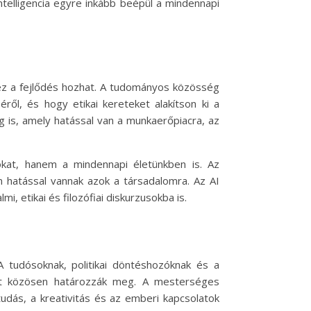
ntelligencia egyre inkább beépül a mindennapi
et ez a fejlődés hozhat. A tudományos közösség
ről, és hogy etikai kereteket alakítson ki a
g is, amely hatással van a munkaerőpiacra, az
okat, hanem a mindennapi életünkben is. Az
n hatással vannak azok a társadalomra. Az AI
etikai és filozófiai diskurzusokba is.
A tudósoknak, politikai döntéshozóknak és a
yát közösen határozzák meg. A mesterséges
 tudás, a kreativitás és az emberi kapcsolatok