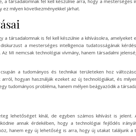
, a társadalomnak fel kell készülnie arra, hogy a mesterséges i
ogy ez milyen következményekkel járhat.
vásai
gy a társadalomnak is fel kell készülnie a kihívásokra, amelyek
iskurzust a mesterséges intelligencia tudatosságának kérdésé
. Az MI nemcsak technológiai vívmány, hanem társadalmi jelensé
 csupán a tudományos és technikai területeken hoz változás
arról, hogyan használják ezeket az új technológiákat, és milye
y tudományos probléma, hanem mélyen beágyazódik a társadalmi, 
eteg lehetőséget kínál, de egyben számos kihívást is jelent. 
űködnie annak érdekében, hogy a technológiai fejlődés irán
köz, hanem egy új lehetőség is arra, hogy új utakat találjunk a