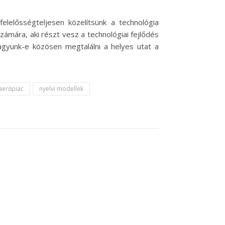
elelősségteljesen közelítsünk a technológia
mára, aki részt vesz a technológiai fejlődés
agyunk-e közösen megtalálni a helyes utat a
erőpiac
nyelvi modellek