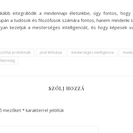
kább integrálódik a mindennapi életünkbe, úgy fontos, hogy f
pán a tudósok és filozófusok számára fontos, hanem mindenki szá
gyan kezeljük a mesterséges intelligenciát, és hogy képesek v
lozófiai problémák
jövő kihívásai
mesterséges intelligencia
munka
datosság
SZÓLJ HOZZÁ
ző mezőket
*
karakterrel jelöltük