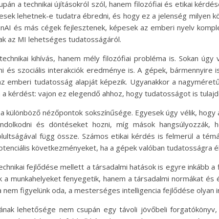
án a technikai újításokról szól, hanem filozófiai és etikai kérdés
esek lehetnek-e tudatra ébredni, és hogy ez a jelenség milyen 
nAI és más cégek fejlesztenek, képesek az emberi nyelv kompl
ak az MI lehetséges tudatosságáról.
hnikai kihívás, hanem mély filozófiai probléma is. Sokan úgy 
 és szociális interakciók eredménye is. A gépek, bármennyire is
az emberi tudatosság alapját képezik. Ugyanakkor a nagyméret
 a kérdést: vajon ez elegendő ahhoz, hogy tudatosságot is tulajd
a különböző nézőpontok sokszínűsége. Egyesek úgy vélik, hogy a
ondolkodni és döntéseket hozni, míg mások hangsúlyozzák, 
lultságával függ össze. Számos etikai kérdés is felmerül a tém
potenciális következményeket, ha a gépek valóban tudatosságra 
chnikai fejlődése mellett a társadalmi hatások is egyre inkább 
k a munkahelyeket fenyegetik, hanem a társadalmi normákat és é
 nem figyelünk oda, a mesterséges intelligencia fejlődése olyan i
nak lehetősége nem csupán egy távoli jövőbeli forgatókönyv,