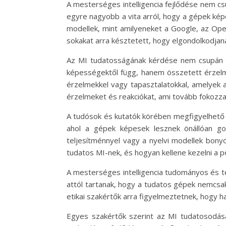
A mesterséges intelligencia fejlődése nem csup
egyre nagyobb a vita arról, hogy a gépek kép
modellek, mint amilyeneket a Google, az Ope
sokakat arra késztetett, hogy elgondolkodjan
Az MI tudatosságának kérdése nem csupán tec
képességektől függ, hanem összetett érzelmi
érzelmekkel vagy tapasztalatokkal, amelyek 
érzelmeket és reakciókat, ami tovább fokozza
A tudósok és kutatók körében megfigyelhető 
ahol a gépek képesek lesznek önállóan g
teljesítménnyel vagy a nyelvi modellek bonyo
tudatos MI-nek, és hogyan kellene kezelni a 
A mesterséges intelligencia tudományos és te
attól tartanak, hogy a tudatos gépek nemcsa
etikai szakértők arra figyelmeztetnek, hogy ha
Egyes szakértők szerint az MI tudatosodásá