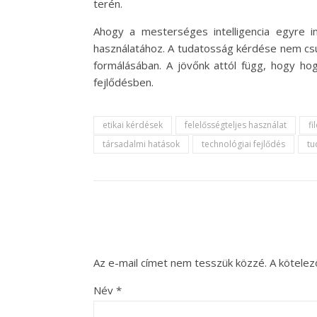
terén.
Ahogy a mesterséges intelligencia egyre in
használatához. A tudatosság kérdése nem csu
formálásában. A jövőnk attól függ, hogy ho
fejlődésben.
etikai kérdések
felelősségteljes használat
fi
társadalmi hatások
technológiai fejlődés
tu
Az e-mail címet nem tesszük közzé.
A kötele
Név
*