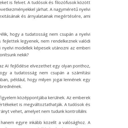
eket is felvet. A tudósok és filozófusok között
következményekkel járhat. A nagyméretű nyelvi
exitásának és árnyalatainak megértésére, ami
vélik, hogy a tudatosság nem csupán a nyelvi
 fejlettek legyenek, nem rendelkeznek valódi
ű nyelvi modellek képesek utánozni az emberi
onítsunk nekik?
z AI fejlődése elvezethet egy olyan ponthoz,
hogy a tudatosság nem csupán a számítási
ában, például, hogy milyen jogai lennének egy
ébrednének.
a figyelem középpontjába kerülnek. Az emberek
rtékeket is megváltoztathatják. A tudósok és
rányt vehet, amelyet nem tudunk kontrollálni.
 hanem egyre inkább közelít a valósághoz. A