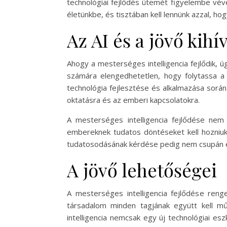
technológiai fejlődés ütemét figyelembe véve
életünkbe, és tisztában kell lennünk azzal, h
Az AI és a jövő kihí
Ahogy a mesterséges intelligencia fejlődik, ú
számára elengedhetetlen, hogy folytassa a d
technológia fejlesztése és alkalmazása során
oktatásra és az emberi kapcsolatokra.
A mesterséges intelligencia fejlődése nem
embereknek tudatos döntéseket kell hozniuk 
tudatosodásának kérdése pedig nem csupán eg
A jövő lehetőségei
A mesterséges intelligencia fejlődése reng
társadalom minden tagjának együtt kell m
intelligencia nemcsak egy új technológiai esz