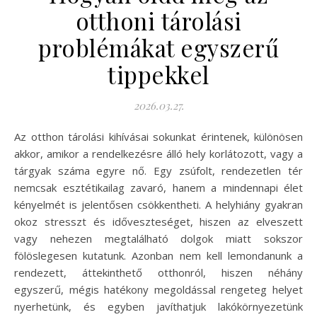
otthoni tárolási
problémákat egyszerű
tippekkel
2026.03.27.
Az otthon tárolási kihívásai sokunkat érintenek, különösen
akkor, amikor a rendelkezésre álló hely korlátozott, vagy a
tárgyak száma egyre nő. Egy zsúfolt, rendezetlen tér
nemcsak esztétikailag zavaró, hanem a mindennapi élet
kényelmét is jelentősen csökkentheti. A helyhiány gyakran
okoz stresszt és időveszteséget, hiszen az elveszett
vagy nehezen megtalálható dolgok miatt sokszor
fölöslegesen kutatunk. Azonban nem kell lemondanunk a
rendezett, áttekinthető otthonról, hiszen néhány
egyszerű, mégis hatékony megoldással rengeteg helyet
nyerhetünk, és egyben javíthatjuk lakókörnyezetünk