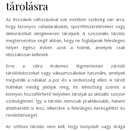
tárolásra
Az évszakok változásával sok esetben szükség van arra,
hogy bizonyos ruhadarabokat, sportfelszereléseket vagy
dekorációkat ideiglenesen tároljunk. A szezonális tárolás
megtervezése segít abban, hogy ne foglaljanak felesleges
helyet egész évben azok a holmik, amelyek csak
időszakosan kellenek.
Erre a célra érdemes légmentesen záródó
tárolódobozokat vagy vákuumzsákokat használni, amelyek
megvédik a ruhákat a por és a nedvesség ellen. A tárolt
holmikat mindig jelöljük meg, és lehetőség szerint a
könnyen hozzáférhető helyeken tároljuk az aktuális szezon
szükségleteit. Így a tárolás nemcsak praktikusabb, hanem
átláthatóbb is lesz, elkerülve a felesleges keresgélést és
rendetlenséget.
Az otthoni tárolás nem kell, hogy bonyolult vagy drága