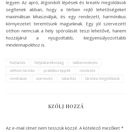
legyen. Az apró, átgondolt lépések és kreatív megoldások
segítenek abban, hogy a térben rejlő lehetőségeket
maximálisan kihasználjuk, és egy rendezett, harmónikus
környezetet teremtsünk magunknak. Egy jól szervezett
otthon nemcsak a hely spórolását teszi lehetővé, hanem
hozzájárul a nyugodtabb, kiegyensúlyozottabb
mindennapokhoz is.
háztartás
helytakarékosság
lakberendezés
otthoni tárolás
praktikus tippek
rendezés
rendrakás
szervezés
takarítás
tárolási megoldások
SZÓLJ HOZZÁ
Az e-mail címet nem tesszük közzé.
A kötelező mezőket
*