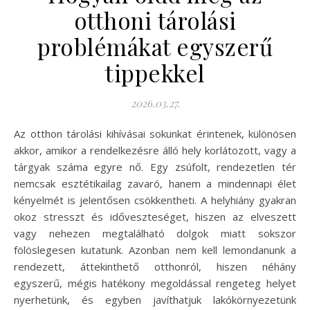
otthoni tárolási
problémákat egyszerű
tippekkel
2026.03.27.
Az otthon tárolási kihívásai sokunkat érintenek, különösen
akkor, amikor a rendelkezésre álló hely korlátozott, vagy a
tárgyak száma egyre nő. Egy zsúfolt, rendezetlen tér
nemcsak esztétikailag zavaró, hanem a mindennapi élet
kényelmét is jelentősen csökkentheti. A helyhiány gyakran
okoz stresszt és időveszteséget, hiszen az elveszett
vagy nehezen megtalálható dolgok miatt sokszor
fölöslegesen kutatunk. Azonban nem kell lemondanunk a
rendezett, áttekinthető otthonról, hiszen néhány
egyszerű, mégis hatékony megoldással rengeteg helyet
nyerhetünk, és egyben javíthatjuk lakókörnyezetünk