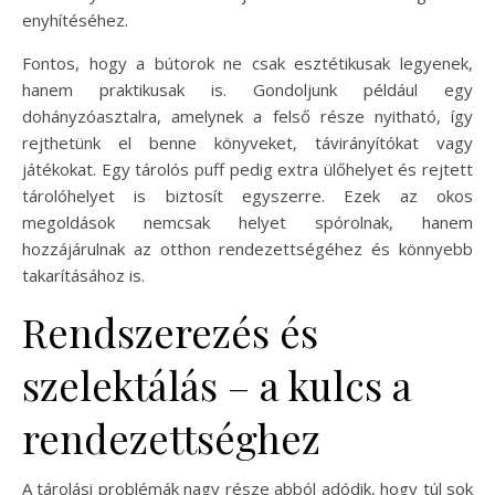
enyhítéséhez.
Fontos, hogy a bútorok ne csak esztétikusak legyenek,
hanem praktikusak is. Gondoljunk például egy
dohányzóasztalra, amelynek a felső része nyitható, így
rejthetünk el benne könyveket, távirányítókat vagy
játékokat. Egy tárolós puff pedig extra ülőhelyet és rejtett
tárolóhelyet is biztosít egyszerre. Ezek az okos
megoldások nemcsak helyet spórolnak, hanem
hozzájárulnak az otthon rendezettségéhez és könnyebb
takarításához is.
Rendszerezés és
szelektálás – a kulcs a
rendezettséghez
A tárolási problémák nagy része abból adódik, hogy túl sok