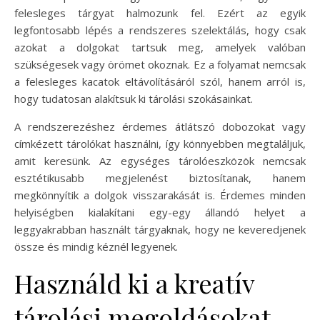
felesleges tárgyat halmozunk fel. Ezért az egyik
legfontosabb lépés a rendszeres szelektálás, hogy csak
azokat a dolgokat tartsuk meg, amelyek valóban
szükségesek vagy örömet okoznak. Ez a folyamat nemcsak
a felesleges kacatok eltávolításáról szól, hanem arról is,
hogy tudatosan alakítsuk ki tárolási szokásainkat.
A rendszerezéshez érdemes átlátszó dobozokat vagy
címkézett tárolókat használni, így könnyebben megtaláljuk,
amit keresünk. Az egységes tárolóeszközök nemcsak
esztétikusabb megjelenést biztosítanak, hanem
megkönnyítik a dolgok visszarakását is. Érdemes minden
helyiségben kialakítani egy-egy állandó helyet a
leggyakrabban használt tárgyaknak, hogy ne keveredjenek
össze és mindig kéznél legyenek.
Használd ki a kreatív
tárolási megoldásokat