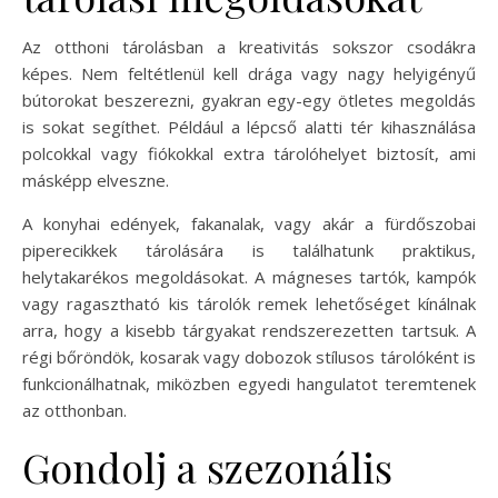
Az otthoni tárolásban a kreativitás sokszor csodákra
képes. Nem feltétlenül kell drága vagy nagy helyigényű
bútorokat beszerezni, gyakran egy-egy ötletes megoldás
is sokat segíthet. Például a lépcső alatti tér kihasználása
polcokkal vagy fiókokkal extra tárolóhelyet biztosít, ami
másképp elveszne.
A konyhai edények, fakanalak, vagy akár a fürdőszobai
piperecikkek tárolására is találhatunk praktikus,
helytakarékos megoldásokat. A mágneses tartók, kampók
vagy ragasztható kis tárolók remek lehetőséget kínálnak
arra, hogy a kisebb tárgyakat rendszerezetten tartsuk. A
régi bőröndök, kosarak vagy dobozok stílusos tárolóként is
funkcionálhatnak, miközben egyedi hangulatot teremtenek
az otthonban.
Gondolj a szezonális