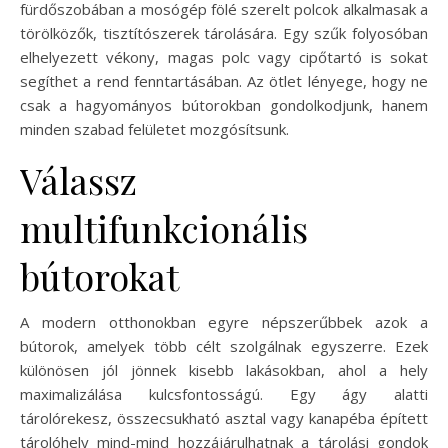
fürdőszobában a mosógép fölé szerelt polcok alkalmasak a
törölközők, tisztítószerek tárolására. Egy szűk folyosóban
elhelyezett vékony, magas polc vagy cipőtartó is sokat
segíthet a rend fenntartásában. Az ötlet lényege, hogy ne
csak a hagyományos bútorokban gondolkodjunk, hanem
minden szabad felületet mozgósítsunk.
Válassz
multifunkcionális
bútorokat
A modern otthonokban egyre népszerűbbek azok a
bútorok, amelyek több célt szolgálnak egyszerre. Ezek
különösen jól jönnek kisebb lakásokban, ahol a hely
maximalizálása kulcsfontosságú. Egy ágy alatti
tárolórekesz, összecsukható asztal vagy kanapéba épített
tárolóhely mind-mind hozzájárulhatnak a tárolási gondok