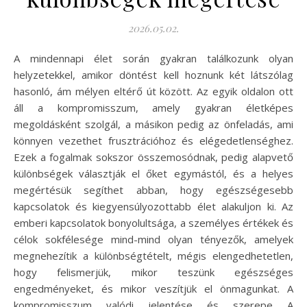
2026.05.02.
A mindennapi élet során gyakran találkozunk olyan
helyzetekkel, amikor döntést kell hoznunk két látszólag
hasonló, ám mélyen eltérő út között. Az egyik oldalon ott
áll a kompromisszum, amely gyakran életképes
megoldásként szolgál, a másikon pedig az önfeladás, ami
könnyen vezethet frusztrációhoz és elégedetlenséghez.
Ezek a fogalmak sokszor összemosódnak, pedig alapvető
különbségek választják el őket egymástól, és a helyes
megértésük segíthet abban, hogy egészségesebb
kapcsolatok és kiegyensúlyozottabb élet alakuljon ki. Az
emberi kapcsolatok bonyolultsága, a személyes értékek és
célok sokfélesége mind-mind olyan tényezők, amelyek
megnehezítik a különbségtételt, mégis elengedhetetlen,
hogy felismerjük, mikor teszünk egészséges
engedményeket, és mikor veszítjük el önmagunkat. A
kompromisszum valódi jelentése és szerepe A