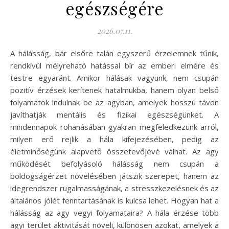
egészségére
2026.07.11.
A hálásság, bár elsőre talán egyszerű érzelemnek tűnik,
rendkívül mélyreható hatással bír az emberi elmére és
testre egyaránt. Amikor hálásak vagyunk, nem csupán
pozitív érzések kerítenek hatalmukba, hanem olyan belső
folyamatok indulnak be az agyban, amelyek hosszú távon
javíthatják mentális és fizikai egészségünket. A
mindennapok rohanásában gyakran megfeledkezünk arról,
milyen erő rejlik a hála kifejezésében, pedig az
életminőségünk alapvető összetevőjévé válhat. Az agy
működését befolyásoló hálásság nem csupán a
boldogságérzet növelésében játszik szerepet, hanem az
idegrendszer rugalmasságának, a stresszkezelésnek és az
általános jólét fenntartásának is kulcsa lehet. Hogyan hat a
hálásság az agy vegyi folyamataira? A hála érzése több
agyi terület aktivitását növeli, különösen azokat, amelyek a