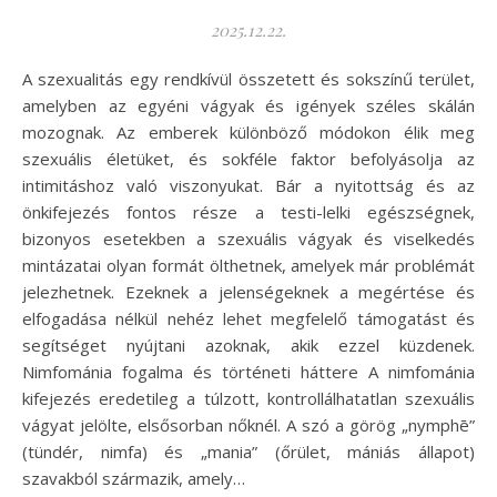
2025.12.22.
A szexualitás egy rendkívül összetett és sokszínű terület,
amelyben az egyéni vágyak és igények széles skálán
mozognak. Az emberek különböző módokon élik meg
szexuális életüket, és sokféle faktor befolyásolja az
intimitáshoz való viszonyukat. Bár a nyitottság és az
önkifejezés fontos része a testi-lelki egészségnek,
bizonyos esetekben a szexuális vágyak és viselkedés
mintázatai olyan formát ölthetnek, amelyek már problémát
jelezhetnek. Ezeknek a jelenségeknek a megértése és
elfogadása nélkül nehéz lehet megfelelő támogatást és
segítséget nyújtani azoknak, akik ezzel küzdenek.
Nimfománia fogalma és történeti háttere A nimfománia
kifejezés eredetileg a túlzott, kontrollálhatatlan szexuális
vágyat jelölte, elsősorban nőknél. A szó a görög „nymphē”
(tündér, nimfa) és „mania” (őrület, mániás állapot)
szavakból származik, amely…