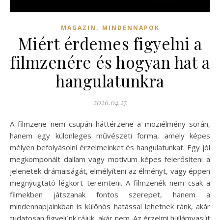
,
MAGAZIN
MINDENNAPOK
Miért érdemes figyelni a
filmzenére és hogyan hat a
hangulatunkra
2026.04.27.
A filmzene nem csupán háttérzene a moziélmény során,
hanem egy különleges művészeti forma, amely képes
mélyen befolyásolni érzelmeinket és hangulatunkat. Egy jól
megkomponált dallam vagy motívum képes felerősíteni a
jelenetek drámaiságát, elmélyíteni az élményt, vagy éppen
megnyugtató légkört teremteni. A filmzenék nem csak a
filmekben játszanak fontos szerepet, hanem a
mindennapjainkban is különös hatással lehetnek ránk, akár
tudatosan figyelünk rájuk, akár nem. Az érzelmi hullámvasút