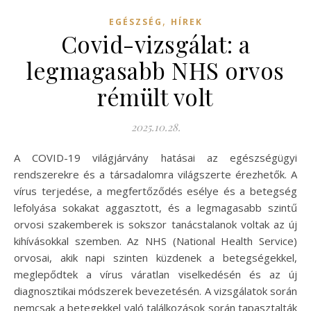
,
EGÉSZSÉG
HÍREK
Covid-vizsgálat: a
legmagasabb NHS orvos
rémült volt
2025.10.28.
A COVID-19 világjárvány hatásai az egészségügyi
rendszerekre és a társadalomra világszerte érezhetők. A
vírus terjedése, a megfertőződés esélye és a betegség
lefolyása sokakat aggasztott, és a legmagasabb szintű
orvosi szakemberek is sokszor tanácstalanok voltak az új
kihívásokkal szemben. Az NHS (National Health Service)
orvosai, akik napi szinten küzdenek a betegségekkel,
meglepődtek a vírus váratlan viselkedésén és az új
diagnosztikai módszerek bevezetésén. A vizsgálatok során
nemcsak a betegekkel való találkozások során tapasztalták