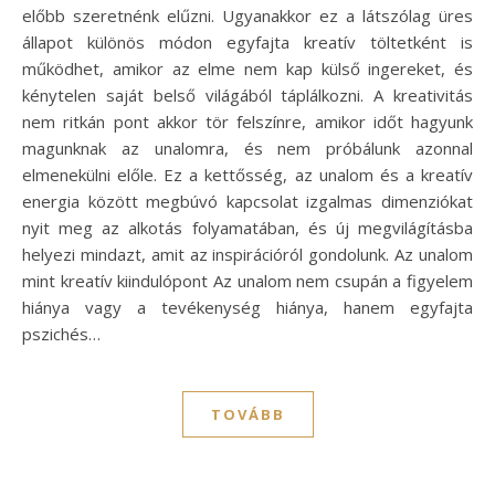
előbb szeretnénk elűzni. Ugyanakkor ez a látszólag üres
állapot különös módon egyfajta kreatív töltetként is
működhet, amikor az elme nem kap külső ingereket, és
kénytelen saját belső világából táplálkozni. A kreativitás
nem ritkán pont akkor tör felszínre, amikor időt hagyunk
magunknak az unalomra, és nem próbálunk azonnal
elmenekülni előle. Ez a kettősség, az unalom és a kreatív
energia között megbúvó kapcsolat izgalmas dimenziókat
nyit meg az alkotás folyamatában, és új megvilágításba
helyezi mindazt, amit az inspirációról gondolunk. Az unalom
mint kreatív kiindulópont Az unalom nem csupán a figyelem
hiánya vagy a tevékenység hiánya, hanem egyfajta
pszichés…
TOVÁBB