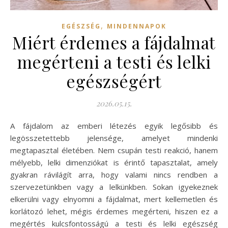
,
EGÉSZSÉG
MINDENNAPOK
Miért érdemes a fájdalmat
megérteni a testi és lelki
egészségért
2026.05.15.
A fájdalom az emberi létezés egyik legősibb és
legösszetettebb jelensége, amelyet mindenki
megtapasztal életében. Nem csupán testi reakció, hanem
mélyebb, lelki dimenziókat is érintő tapasztalat, amely
gyakran rávilágít arra, hogy valami nincs rendben a
szervezetünkben vagy a lelkünkben. Sokan igyekeznek
elkerülni vagy elnyomni a fájdalmat, mert kellemetlen és
korlátozó lehet, mégis érdemes megérteni, hiszen ez a
megértés kulcsfontosságú a testi és lelki egészség