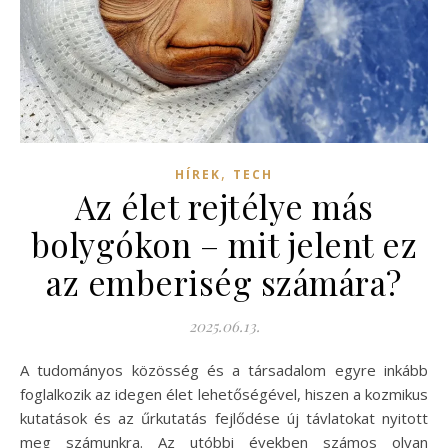
,
HÍREK
TECH
Az élet rejtélye más
bolygókon – mit jelent ez
az emberiség számára?
2025.06.13.
A tudományos közösség és a társadalom egyre inkább
foglalkozik az idegen élet lehetőségével, hiszen a kozmikus
kutatások és az űrkutatás fejlődése új távlatokat nyitott
meg számunkra. Az utóbbi években számos olyan