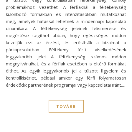
a túlzott vagy kontrollálatlan féltékenység komoly
problémákhoz vezethet. A férfiaknál a féltékenység
különböző formákban és intenzitásokban mutatkozhat
meg, amelyek hatással lehetnek a mindennapi kapcsolati
dinamikára. A féltékenység jeleinek felismerése és
megértése segíthet abban, hogy egészséges módon
kezeljük ezt az érzést, és erősítsük a bizalmat a
párkapcsolatban. Féltékeny férfi viselkedésének
leggyakoribb jelei A féltékenység számos módon
megnyilvánulhat, és a férfiak esetében is eltérő formákat
ölthet. Az egyik leggyakoribb jel a túlzott figyelem és
kontrollkísérlet, például amikor egy férfi folyamatosan
érdeklődik partnerének programjai vagy kapcsolatai iránt.…
TOVÁBB