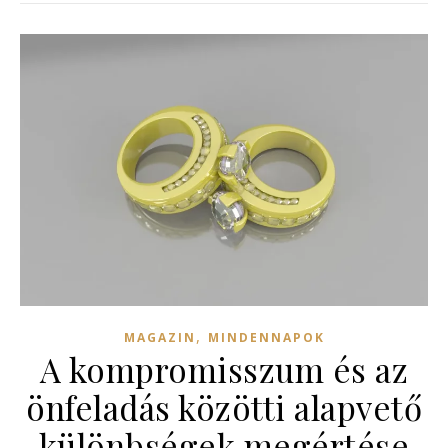
,
MAGAZIN
MINDENNAPOK
A kompromisszum és az
önfeladás közötti alapvető
különbségek megértése