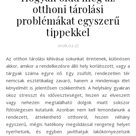
otthoni tárolási
problémákat egyszerű
tippekkel
2026.03.27.
Az otthon tárolási kihívásai sokunkat érintenek, különösen
akkor, amikor a rendelkezésre álló hely korlátozott, vagy a
tárgyak száma egyre nő. Egy zsúfolt, rendezetlen tér
nemcsak esztétikailag zavaró, hanem a mindennapi élet
kényelmét is jelentősen csökkentheti. A helyhiány gyakran
okoz stresszt és időveszteséget, hiszen az elveszett
vagy nehezen megtalálható dolgok miatt sokszor
fölöslegesen kutatunk. Azonban nem kell lemondanunk a
rendezett, áttekinthető otthonról, hiszen néhány
egyszerű, mégis hatékony megoldással rengeteg helyet
nyerhetünk, és egyben javíthatjuk lakókörnyezetünk