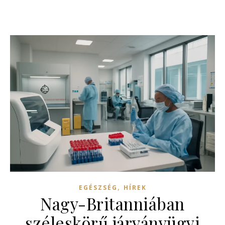
,
EGÉSZSÉG
HÍREK
Nagy-Britanniában
széleskörű járványügyi