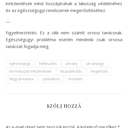
intézkedések mind hozzájárulnak a lakosság védelméhez
és az egészségügyi rendszerek megerősítéséhez.
—
Figyelmeztetés: Ez a cikk nem számít orvosi tanácsnak.
Egészségügyi probléma esetén mindenki csak orvosa
tanácsát fogadja meg.
egészségügy
felkészülés
járvány
járványügy
kormányzati intézkedések
közpublicitás
megelőzés
Nagy-Britannia
széleskörű
tesztelés
SZÓLJ HOZZÁ
Az e-mail címet nem tesszük közzé.
A kötelező mezőket
*