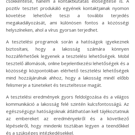
csökkentése, hanem a kontaktkutatás elősegítése is. A
pozitív tesztet produkáló egyének kontaktjainak nyomon
követése lehetővé teszi a további terjedés
megakadályozását, ami különösen fontos a közösségi
helyszíneken, ahol a vírus gyorsan terjedhet.
A tesztelési programok során a hatóságok igyekeznek
biztosítani, hogy a lakosság számára könnyen
hozzáférhetőek legyenek a tesztelési lehetőségek. Mobil
tesztelő állomások, online bejelentkezési lehetőségek és a
közösségi központokban elérhető tesztelési lehetőségek
mind hozzájárulnak ahhoz, hogy a lakosság minél előbb
felismerje a tüneteket és teszteltesse magát.
A tesztelési eredmények gyors feldolgozása és a világos
kommunikáció a lakosság felé szintén kulcsfontosságú. Az
egészségügyi hatóságoknak átláthatóan kell tájékoztatniuk
az embereket az eredményekről és a következő
lépésekről, hogy mindenki tisztában legyen a teendőkkel
és a szükséges intézkedésekkel.