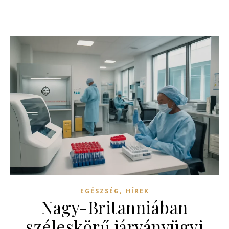
,
EGÉSZSÉG
HÍREK
Nagy-Britanniában
széleskörű járványügyi