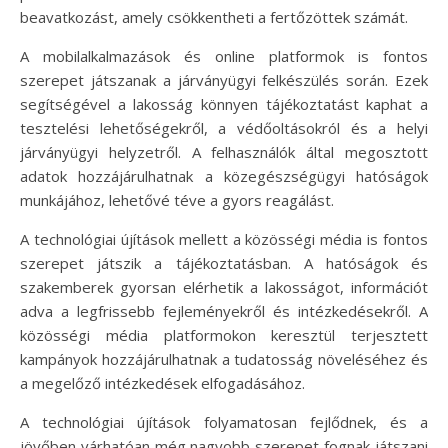
beavatkozást, amely csökkentheti a fertőzöttek számát.
A mobilalkalmazások és online platformok is fontos
szerepet játszanak a járványügyi felkészülés során. Ezek
segítségével a lakosság könnyen tájékoztatást kaphat a
tesztelési lehetőségekről, a védőoltásokról és a helyi
járványügyi helyzetről. A felhasználók által megosztott
adatok hozzájárulhatnak a közegészségügyi hatóságok
munkájához, lehetővé téve a gyors reagálást.
A technológiai újítások mellett a közösségi média is fontos
szerepet játszik a tájékoztatásban. A hatóságok és
szakemberek gyorsan elérhetik a lakosságot, információt
adva a legfrissebb fejleményekről és intézkedésekről. A
közösségi média platformokon keresztül terjesztett
kampányok hozzájárulhatnak a tudatosság növeléséhez és
a megelőző intézkedések elfogadásához.
A technológiai újítások folyamatosan fejlődnek, és a
jövőben várhatóan még nagyobb szerepet fognak játszani