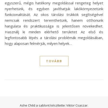
egyszerű, mégis hatékony megoldással rengeteg helyet
nyerhetünk, és egyben javíthatjuk lakókörnyezetünk
funkcionalitását. Az okos tárolási trükkök segítségével
nemcsak rendszert teremthetünk, hanem otthonunk
hangulata és praktikussága is jelentősen növekedhet.
Használj ki minden elérhető területet Az első és
legfontosabb lépés a tárolási problémák megoldásában,
hogy alaposan felmérjük, milyen helyek…
TOVÁBB
Ashe Child a sablont készítette:
Viktor Csaszar.