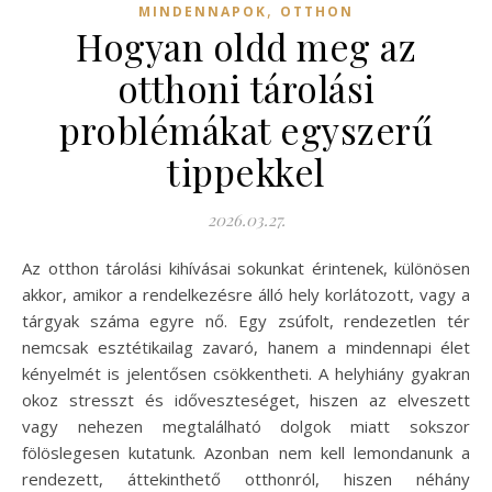
,
MINDENNAPOK
OTTHON
Hogyan oldd meg az
otthoni tárolási
problémákat egyszerű
tippekkel
2026.03.27.
Az otthon tárolási kihívásai sokunkat érintenek, különösen
akkor, amikor a rendelkezésre álló hely korlátozott, vagy a
tárgyak száma egyre nő. Egy zsúfolt, rendezetlen tér
nemcsak esztétikailag zavaró, hanem a mindennapi élet
kényelmét is jelentősen csökkentheti. A helyhiány gyakran
okoz stresszt és időveszteséget, hiszen az elveszett
vagy nehezen megtalálható dolgok miatt sokszor
fölöslegesen kutatunk. Azonban nem kell lemondanunk a
rendezett, áttekinthető otthonról, hiszen néhány