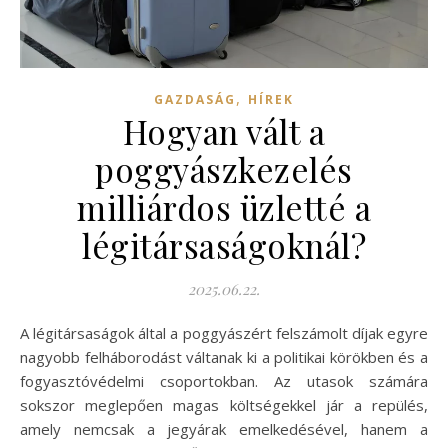
,
GAZDASÁG
HÍREK
Hogyan vált a
poggyászkezelés
milliárdos üzletté a
légitársaságoknál?
2025.06.22.
A légitársaságok által a poggyászért felszámolt díjak egyre
nagyobb felháborodást váltanak ki a politikai körökben és a
fogyasztóvédelmi csoportokban. Az utasok számára
sokszor meglepően magas költségekkel jár a repülés,
amely nemcsak a jegyárak emelkedésével, hanem a