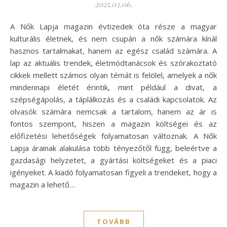
2025.03.06.
A Nők Lapja magazin évtizedek óta része a magyar
kulturális életnek, és nem csupán a nők számára kínál
hasznos tartalmakat, hanem az egész család számára. A
lap az aktuális trendek, életmódtanácsok és szórakoztató
cikkek mellett számos olyan témát is felölel, amelyek a nők
mindennapi életét érintik, mint például a divat, a
szépségápolás, a táplálkozás és a családi kapcsolatok. Az
olvasók számára nemcsak a tartalom, hanem az ár is
fontos szempont, hiszen a magazin költségei és az
előfizetési lehetőségek folyamatosan változnak. A Nők
Lapja árainak alakulása több tényezőtől függ, beleértve a
gazdasági helyzetet, a gyártási költségeket és a piaci
igényeket. A kiadó folyamatosan figyeli a trendeket, hogy a
magazin a lehető…
TOVÁBB