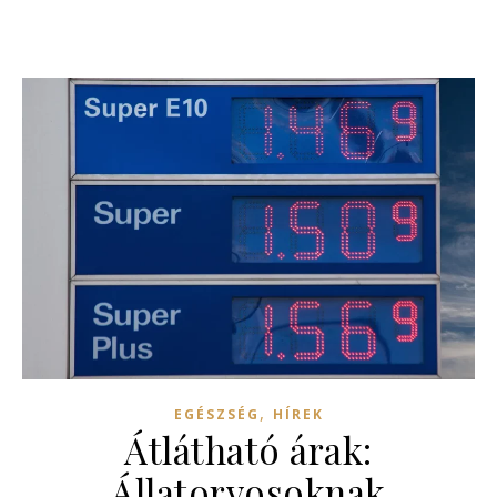
,
EGÉSZSÉG
HÍREK
Átlátható árak:
Állatorvosoknak