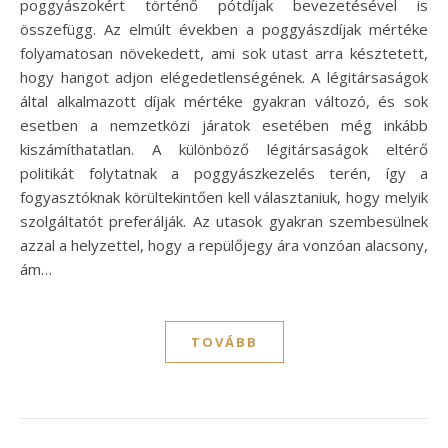
poggyászokért történő pótdíjak bevezetésével is
összefügg. Az elmúlt években a poggyászdíjak mértéke
folyamatosan növekedett, ami sok utast arra késztetett,
hogy hangot adjon elégedetlenségének. A légitársaságok
által alkalmazott díjak mértéke gyakran változó, és sok
esetben a nemzetközi járatok esetében még inkább
kiszámíthatatlan. A különböző légitársaságok eltérő
politikát folytatnak a poggyászkezelés terén, így a
fogyasztóknak körültekintően kell választaniuk, hogy melyik
szolgáltatót preferálják. Az utasok gyakran szembesülnek
azzal a helyzettel, hogy a repülőjegy ára vonzóan alacsony,
ám…
TOVÁBB