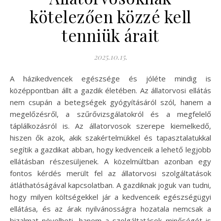
kötelezően közzé kell
tenniük árait
2025.10.15.
A házikedvencek egészsége és jóléte mindig is
középpontban állt a gazdik életében. Az állatorvosi ellátás
nem csupán a betegségek gyógyításáról szól, hanem a
megelőzésről, a szűrővizsgálatokról és a megfelelő
táplálkozásról is. Az állatorvosok szerepe kiemelkedő,
hiszen ők azok, akik szakértelmükkel és tapasztalatukkal
segítik a gazdikat abban, hogy kedvenceik a lehető legjobb
ellátásban részesüljenek. A közelmúltban azonban egy
fontos kérdés merült fel az állatorvosi szolgáltatások
átláthatóságával kapcsolatban. A gazdiknak joguk van tudni,
hogy milyen költségekkel jár a kedvenceik egészségügyi
ellátása, és az árak nyilvánosságra hozatala nemcsak a
bizalmat növelheti, hanem a szolgáltatások minőségét is