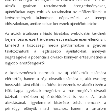
akciók gyakran tartalmaznak árengedményeket,
ajándékokat vagy exkluzív tartalmakat az előfizetőknek. A
kedvezmények különösen népszerűek az ünnepi
időszakokban, amikor sokan keresnek ajándékötleteket.
Az akciók általában a kiadó hivatalos weboldalán kerülnek
bejelentésre, ezért érdemes ezt rendszeresen ellenőrizni.
Emellett a közösségi média platformokon is gyakran
találkozhatunk a legfrissebb ajánlatokkal, amelyek
segítségével a potenciális olvasók könnyen értesülhetnek a
legjobb lehetőségekről.
A kedvezmények nemcsak az új előfizetők számára
elérhetők, hanem a régi olvasók számára is, akik esetleg
hosszabb távú elköteleződést terveznek. Az akciók révén a
Nők Lapja igyekszik megőrizni a már meglévő olvasói
bázisát, miközben új érdeklődőket is vonz. Az árak
alakulásának figyelemmel kísérése tehát nemcsak a
pénzügyi előnyök miatt hasznos, hanem a tartalom