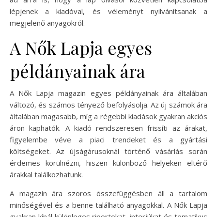
lépjenek a kiadóval, és véleményt nyilvánítsanak a
megjelenő anyagokról.
A Nők Lapja egyes
példányainak ára
A Nők Lapja magazin egyes példányainak ára általában
változó, és számos tényező befolyásolja. Az új számok ára
általában magasabb, míg a régebbi kiadások gyakran akciós
áron kaphatók. A kiadó rendszeresen frissíti az árakat,
figyelembe véve a piaci trendeket és a gyártási
költségeket. Az újságárusoknál történő vásárlás során
érdemes körülnézni, hiszen különböző helyeken eltérő
árakkal találkozhatunk.
A magazin ára szoros összefüggésben áll a tartalom
minőségével és a benne található anyagokkal. A Nők Lapja
gyakran kínál különleges riportokat, interjúkat és tematikus