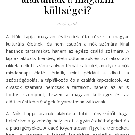
költségei?
2025.03.06.
A Nők Lapja magazin évtizedek óta része a magyar
kulturális életnek, és nem csupán a nők számára kínál
hasznos tartalmakat, hanem az egész család számára. A
lap az aktuális trendek, életmódtanácsok és szórakoztató
cikkek mellett számos olyan témát is felölel, amelyek a nők
mindennapi életét érintik, mint például a divat, a
szépségápolás, a táplálkozás és a családi kapcsolatok. Az
olvasók számára nemcsak a tartalom, hanem az ár is
fontos szempont, hiszen a magazin költségei és az
előfizetési lehetőségek folyamatosan változnak.
A Nők Lapja árainak alakulása több tényezőtől függ,
beleértve a gazdasági helyzetet, a gyártási költségeket és
a piaci igényeket. A kiadó folyamatosan figyeli a trendeket,
hogy a magazin a lehető legjobban szolgálja olvasói