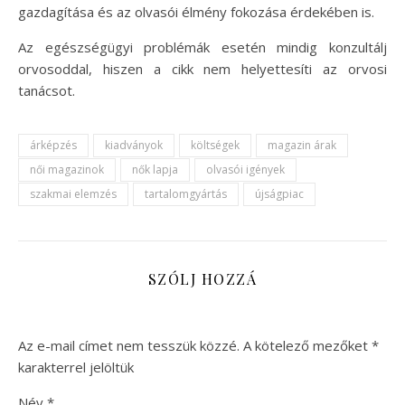
gazdagítása és az olvasói élmény fokozása érdekében is.
Az egészségügyi problémák esetén mindig konzultálj
orvosoddal, hiszen a cikk nem helyettesíti az orvosi
tanácsot.
árképzés
kiadványok
költségek
magazin árak
női magazinok
nők lapja
olvasói igények
szakmai elemzés
tartalomgyártás
újságpiac
SZÓLJ HOZZÁ
Az e-mail címet nem tesszük közzé.
A kötelező mezőket
*
karakterrel jelöltük
Név
*