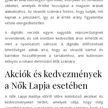
cikkeket, amelyek értéke hozzájárul a magazin árának
alakulásához. Az olvasók számára fontos, hogy tudják, mit
kapnak a pénzükért, így az ár-érték arány figyelembe
vétele elengedhetetlen.
A digitális verziók egyre nagyobb népszerűségnek
örvendenek, és sok esetben kedvezőbb áron érhetők el,
mint a nyomtatott változat. A digitális előfizetések
lehetőséget adnak arra, hogy az olvasók bárhol és
bármikor hozzáférjenek a tartalomhoz, ami különösen
előnyös a rohanó életmódot élők számára.
Akciók és kedvezmények
a Nők Lapja esetében
A Nők Lapja kiadója időről időre különböző akciókat és
kedvezményeket hirdet, amelyek célja, hogy még
vonzóbbá tegye a magazint az olvasók számára. Ezek az