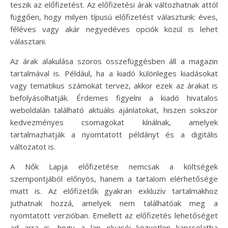
teszik az előfizetést. Az előfizetési árak változhatnak attól
függően, hogy milyen típusú előfizetést választunk: éves,
féléves vagy akár negyedéves opciók közül is lehet
választani.
Az árak alakulása szoros összefüggésben áll a magazin
tartalmával is. Például, ha a kiadó különleges kiadásokat
vagy tematikus számokat tervez, akkor ezek az árakat is
befolyásolhatják. Érdemes figyelni a kiadó hivatalos
weboldalán található aktuális ajánlatokat, hiszen sokszor
kedvezményes csomagokat kínálnak, amelyek
tartalmazhatják a nyomtatott példányt és a digitális
változatot is.
A Nők Lapja előfizetése nemcsak a költségek
szempontjából előnyös, hanem a tartalom elérhetősége
miatt is. Az előfizetők gyakran exkluzív tartalmakhoz
juthatnak hozzá, amelyek nem találhatóak meg a
nyomtatott verzióban. Emellett az előfizetés lehetőséget
ad arra is, hogy a lap olvasói közvetlen kapcsolatba