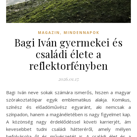
,
MAGAZIN
MINDENNAPOK
Bagi Iván gyermekei és
családi élete a
reflektorfényben
2026.01.17.
Bagi Iván neve sokak számára ismerős, hiszen a magyar
szórakoztatóipar egyik emblematikus alakja. Komikus,
színész és előadóművész egyaránt, aki nemcsak a
színpadon, hanem a magánéletében is nagy figyelmet kap.
A közönség nagy érdeklődéssel követi karrierjét, ám
kevesebbet tudni családi hátteréről, amely mélyen
befolyásolja őt és művészetét is. A családi élet és a