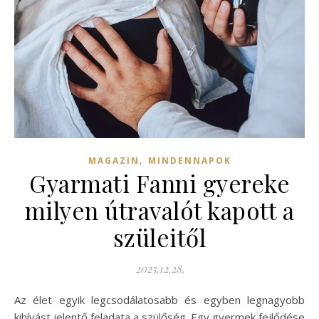
,
MAGAZIN
MINDENNAPOK
Gyarmati Fanni gyereke
milyen útravalót kapott a
szüleitől
2025.12.28.
Az élet egyik legcsodálatosabb és egyben legnagyobb
kihívást jelentő feladata a szülőség. Egy gyermek fejlődése