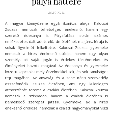
pálya háttere
2025.05.31.
A magyar könnyűzene egyik ikonikus alakja, Kalocsai
Zsuzsa, nemcsak tehetséges énekesnő, hanem egy
szerető édesanya is. Pályafutása során számos
emlékezetes dalt adott elő, de életének magánszférája is
sokak figyelmét felkeltette. Kalocsai Zsuzsa gyermeke
nemcsak a híres énekesnő utódja, hanem egy olyan
személy, aki saját jogán is érdekes történeteket és
élményeket hozott magával. Az édesanya és gyermeke
közötti kapcsolat mély érzelmekkel teli, és sok tanulságot
rejt magában. Az anyaság és a zene iránti szenvedély
összefonódik Zsuzsa életében, ami egy különleges
atmoszférát teremt a családi életében. Kalocsai Zsuzsa
nemcsak a színpadon, hanem a családi életében is
kiemelkedő szerepet játszik. Gyermeke, aki a híres
énekesnő örököse, nemcsak a családi hagyományokat viszi