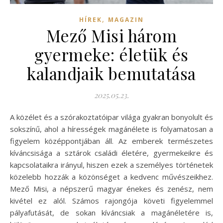
,
HÍREK
MAGAZIN
Mező Misi három
gyermeke: életük és
kalandjaik bemutatása
2025.05.23.
A közélet és a szórakoztatóipar világa gyakran bonyolult és
sokszínű, ahol a hírességek magánélete is folyamatosan a
figyelem középpontjában áll. Az emberek természetes
kíváncsisága a sztárok családi életére, gyermekeikre és
kapcsolataikra irányul, hiszen ezek a személyes történetek
közelebb hozzák a közönséget a kedvenc művészeikhez.
Mező Misi, a népszerű magyar énekes és zenész, nem
kivétel ez alól. Számos rajongója követi figyelemmel
pályafutását, de sokan kíváncsiak a magánéletére is,