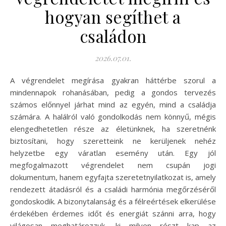
hogyan segíthet a
családon
2026.07.01.
A végrendelet megírása gyakran háttérbe szorul a
mindennapok rohanásában, pedig a gondos tervezés
számos előnnyel járhat mind az egyén, mind a családja
számára. A halálról való gondolkodás nem könnyű, mégis
elengedhetetlen része az életünknek, ha szeretnénk
biztosítani, hogy szeretteink ne kerüljenek nehéz
helyzetbe egy váratlan esemény után. Egy jól
megfogalmazott végrendelet nem csupán jogi
dokumentum, hanem egyfajta szeretetnyilatkozat is, amely
rendezett átadásról és a családi harmónia megőrzéséről
gondoskodik. A bizonytalanság és a félreértések elkerülése
érdekében érdemes időt és energiát szánni arra, hogy
világosan meghatározzuk, ki milyen részt kap az