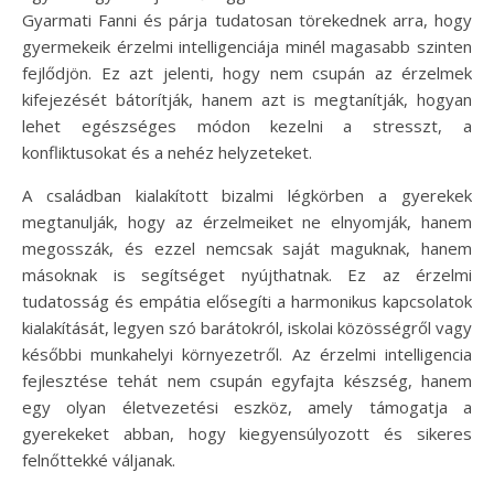
Gyarmati Fanni és párja tudatosan törekednek arra, hogy
gyermekeik érzelmi intelligenciája minél magasabb szinten
fejlődjön. Ez azt jelenti, hogy nem csupán az érzelmek
kifejezését bátorítják, hanem azt is megtanítják, hogyan
lehet egészséges módon kezelni a stresszt, a
konfliktusokat és a nehéz helyzeteket.
A családban kialakított bizalmi légkörben a gyerekek
megtanulják, hogy az érzelmeiket ne elnyomják, hanem
megosszák, és ezzel nemcsak saját maguknak, hanem
másoknak is segítséget nyújthatnak. Ez az érzelmi
tudatosság és empátia elősegíti a harmonikus kapcsolatok
kialakítását, legyen szó barátokról, iskolai közösségről vagy
későbbi munkahelyi környezetről. Az érzelmi intelligencia
fejlesztése tehát nem csupán egyfajta készség, hanem
egy olyan életvezetési eszköz, amely támogatja a
gyerekeket abban, hogy kiegyensúlyozott és sikeres
felnőttekké váljanak.