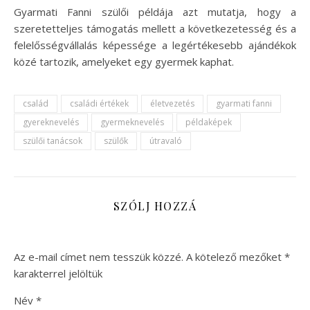
Gyarmati Fanni szülői példája azt mutatja, hogy a
szeretetteljes támogatás mellett a következetesség és a
felelősségvállalás képessége a legértékesebb ajándékok
közé tartozik, amelyeket egy gyermek kaphat.
család
családi értékek
életvezetés
gyarmati fanni
gyereknevelés
gyermeknevelés
példaképek
szülői tanácsok
szülők
útravaló
SZÓLJ HOZZÁ
Az e-mail címet nem tesszük közzé.
A kötelező mezőket
*
karakterrel jelöltük
Név
*