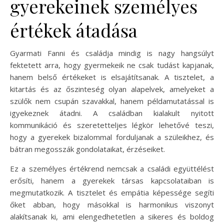
gyerekeinek személyes
értékek átadása
Gyarmati Fanni és családja mindig is nagy hangsúlyt
fektetett arra, hogy gyermekeik ne csak tudást kapjanak,
hanem belső értékeket is elsajátítsanak. A tisztelet, a
kitartás és az őszinteség olyan alapelvek, amelyeket a
szülők nem csupán szavakkal, hanem példamutatással is
igyekeznek átadni. A családban kialakult nyitott
kommunikáció és szeretetteljes légkör lehetővé teszi,
hogy a gyerekek bizalommal forduljanak a szüleikhez, és
bátran megosszák gondolataikat, érzéseiket.
Ez a személyes értékrend nemcsak a családi együttélést
erősíti, hanem a gyerekek társas kapcsolataiban is
megmutatkozik. A tisztelet és empátia képessége segíti
őket abban, hogy másokkal is harmonikus viszonyt
alakítsanak ki, ami elengedhetetlen a sikeres és boldog