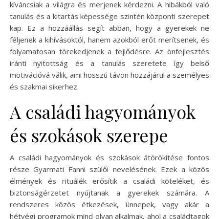
kíváncsiak a világra és merjenek kérdezni. A hibákból való
tanulás és a kitartás képessége szintén központi szerepet
kap. Ez a hozzáállás segít abban, hogy a gyerekek ne
féljenek a kihívásoktól, hanem azokból erőt merítsenek, és
folyamatosan törekedjenek a fejlődésre. Az önfejlesztés
iránti nyitottság és a tanulás szeretete így belső
motivációvá válik, ami hosszú távon hozzájárul a személyes
és szakmai sikerhez.
A családi hagyományok
és szokások szerepe
A családi hagyományok és szokások átörökítése fontos
része Gyarmati Fanni szülői nevelésének. Ezek a közös
élmények és rituálék erősítik a családi köteléket, és
biztonságérzetet nyújtanak a gyerekek számára. A
rendszeres közös étkezések, ünnepek, vagy akár a
hétvégi programok mind olyan alkalmak, ahol a családtagok