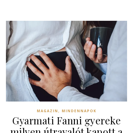
,
MAGAZIN
MINDENNAPOK
Gyarmati Fanni gyereke
milyen útravalót kapott a