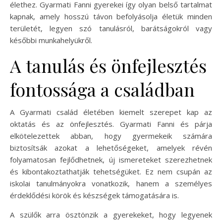
élethez. Gyarmati Fanni gyerekei így olyan belső tartalmat
kapnak, amely hosszú távon befolyásolja életük minden
területét, legyen szó tanulásról, barátságokról vagy
későbbi munkahelyükről.
A tanulás és önfejlesztés
fontossága a családban
A Gyarmati család életében kiemelt szerepet kap az
oktatás és az önfejlesztés. Gyarmati Fanni és párja
elkötelezettek abban, hogy gyermekeik számára
biztosítsák azokat a lehetőségeket, amelyek révén
folyamatosan fejlődhetnek, új ismereteket szerezhetnek
és kibontakoztathatják tehetségüket. Ez nem csupán az
iskolai tanulmányokra vonatkozik, hanem a személyes
érdeklődési körök és készségek támogatására is.
A szülők arra ösztönzik a gyerekeket, hogy legyenek