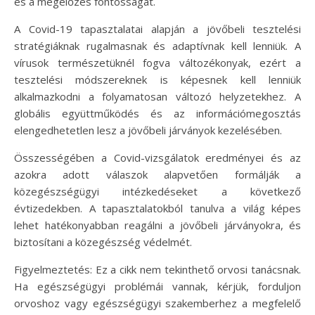
és a megelőzés fontosságát.
A Covid-19 tapasztalatai alapján a jövőbeli tesztelési
stratégiáknak rugalmasnak és adaptívnak kell lenniük. A
vírusok természetüknél fogva változékonyak, ezért a
tesztelési módszereknek is képesnek kell lenniük
alkalmazkodni a folyamatosan változó helyzetekhez. A
globális együttműködés és az információmegosztás
elengedhetetlen lesz a jövőbeli járványok kezelésében.
Összességében a Covid-vizsgálatok eredményei és az
azokra adott válaszok alapvetően formálják a
közegészségügyi intézkedéseket a következő
évtizedekben. A tapasztalatokból tanulva a világ képes
lehet hatékonyabban reagálni a jövőbeli járványokra, és
biztosítani a közegészség védelmét.
Figyelmeztetés: Ez a cikk nem tekinthető orvosi tanácsnak.
Ha egészségügyi problémái vannak, kérjük, forduljon
orvoshoz vagy egészségügyi szakemberhez a megfelelő