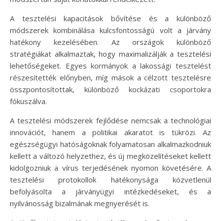
A tesztelési kapacitások bővítése és a különböző
módszerek kombinálása kulcsfontosságú volt a járvány
hatékony kezelésében. Az országok különböző
stratégiákat alkalmaztak, hogy maximalizálják a tesztelési
lehetőségeket. Egyes kormányok a lakossági tesztelést
részesítették előnyben, míg mások a célzott tesztelésre
összpontosítottak, különböző kockázati csoportokra
fókuszálva.
A tesztelési módszerek fejlődése nemcsak a technológiai
innovációt, hanem a politikai akaratot is tükrözi. Az
egészségügyi hatóságoknak folyamatosan alkalmazkodniuk
kellett a változó helyzethez, és új megközelítéseket kellett
kidolgozniuk a vírus terjedésének nyomon követésére. A
tesztelési protokollok hatékonysága közvetlenül
befolyásolta a járványügyi intézkedéseket, és a
nyilvánosság bizalmának megnyerését is.