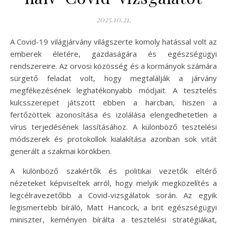
2025.10.21.
A Covid-19 világjárvány világszerte komoly hatással volt az
emberek életére, gazdaságára és egészségügyi
rendszereire. Az orvosi közösség és a kormányok számára
sürgető feladat volt, hogy megtalálják a járvány
megfékezésének leghatékonyabb módjait. A tesztelés
kulcsszerepet játszott ebben a harcban, hiszen a
fertőzöttek azonosítása és izolálása elengedhetetlen a
vírus terjedésének lassításához. A különböző tesztelési
módszerek és protokollok kialakítása azonban sok vitát
generált a szakmai körökben.
A különböző szakértők és politikai vezetők eltérő
nézeteket képviseltek arról, hogy melyik megközelítés a
legcélravezetőbb a Covid-vizsgálatok során. Az egyik
legismertebb bíráló, Matt Hancock, a brit egészségügyi
miniszter, keményen bírálta a tesztelési stratégiákat,