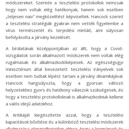
módszereket. Szerinte a tesztelési protokollok nemcsak
hogy nem voltak elég hatékonyak, hanem sok esetben
„teljesen naiv” megközelítést képviseltek. Hancock szerint
a tesztelési stratégiák gyakran nem vették figyelembe a
vírus természetét és terjedési mintáit, ami súlyosan
befolyásolta a járvány kezelését.
A bírálatának középpontjában az állt, hogy a Covid-
vizsgálatok során alkalmazott módszerek nem voltak elég
rugalmasak és alkalmazkodóképesek. Az egészségügyi
minisztérium által bevezetett tesztelési irányelvek sok
esetben nem tudtak lépést tartani a járvány dinamikájával.
Hancock hangsúlyozta, hogy a gyorsan változó
helyzetekhez gyors és hatékony válaszok szükségesek, és
hogy a tesztelési protokolloknak is alkalmazkodniuk kellene
a valós idejű adatokhoz.
A kritikáját kiegészítette azzal, hogy a tesztelési
kapacitások bővítése és a különböző tesztelési módszerek
alkalmazása elengedhetetlen ahhoz, hogy a kormányok és