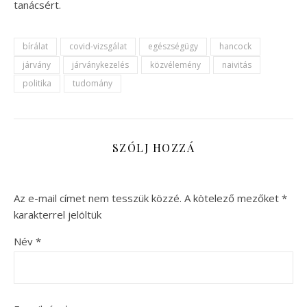
tanácsért.
bírálat
covid-vizsgálat
egészségügy
hancock
járvány
járványkezelés
közvélemény
naivitás
politika
tudomány
SZÓLJ HOZZÁ
Az e-mail címet nem tesszük közzé.
A kötelező mezőket
*
karakterrel jelöltük
Név
*