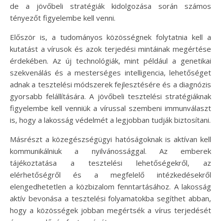
de a jövőbeli stratégiák kidolgozása során számos
tényezőt figyelembe kell venni.
Először is, a tudományos közösségnek folytatnia kell a
kutatást a vírusok és azok terjedési mintáinak megértése
érdekében. Az új technológiák, mint például a genetikai
szekvenálás és a mesterséges intelligencia, lehetőséget
adnak a tesztelési módszerek fejlesztésére és a diagnózis
gyorsabb felállítására. A jövőbeli tesztelési stratégiáknak
figyelembe kell venniük a vírussal szembeni immunválaszt
is, hogy a lakosság védelmét a legjobban tudják biztosítani.
Másrészt a közegészségügyi hatóságoknak is aktívan kell
kommunikálniuk a nyilvánossággal. Az emberek
tájékoztatása a tesztelési lehetőségekről, az
elérhetőségről és a megfelelő intézkedésekről
elengedhetetlen a közbizalom fenntartásához. A lakosság
aktív bevonása a tesztelési folyamatokba segíthet abban,
hogy a közösségek jobban megértsék a vírus terjedését