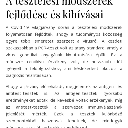
A tesztelési módszerek
fejlődése és kihívásai
A Covid-19 világjárvány során a tesztelési módszerek
folyamatosan fejlődtek, ahogy a tudományos közösség
egyre több ismeretet szerzett a vírusról. A kezdeti
szakaszokban a PCR-teszt volt az arany standard, amely a
vírus genetikai anyagának kimutatására épült. Ez a
módszer rendkívül érzékeny volt, de hosszabb időt
igényelt a feldolgozáshoz, ami késlekedést okozott a
diagnózis felállításában.
Ahogy a járvány előrehaladt, megjelentek az antigén- és
antitest-tesztek is. Az antigén-tesztek gyorsabb
eredményeket adtak, de kevésbé voltak érzékenyek, míg
az antitest-tesztek a szervezet immunválaszának
jelenlétét mérték. Ezek a tesztek különböző
szempontokból hasznosak lehetnek, de mindegyik
módszertan saját korlátokkal rendelkezett.