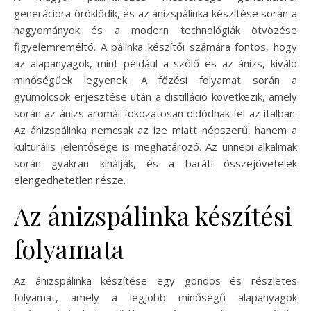
generációra öröklődik, és az ánizspálinka készítése során a
hagyományok és a modern technológiák ötvözése
figyelemreméltó. A pálinka készítői számára fontos, hogy
az alapanyagok, mint például a szőlő és az ánizs, kiváló
minőségűek legyenek. A főzési folyamat során a
gyümölcsök erjesztése után a distilláció következik, amely
során az ánizs aromái fokozatosan oldódnak fel az italban.
Az ánizspálinka nemcsak az íze miatt népszerű, hanem a
kulturális jelentősége is meghatározó. Az ünnepi alkalmak
során gyakran kínálják, és a baráti összejövetelek
elengedhetetlen része.
Az ánizspálinka készítési
folyamata
Az ánizspálinka készítése egy gondos és részletes
folyamat, amely a legjobb minőségű alapanyagok