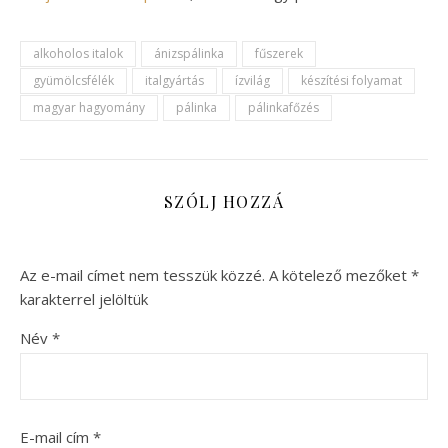
alkoholos italok
ánizspálinka
fűszerek
gyümölcsfélék
italgyártás
ízvilág
készítési folyamat
magyar hagyomány
pálinka
pálinkafőzés
SZÓLJ HOZZÁ
Az e-mail címet nem tesszük közzé.
A kötelező mezőket
*
karakterrel jelöltük
Név
*
E-mail cím
*