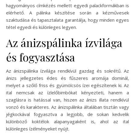
hagyományos címkézés mellett egyedi palackformákban is
elérhető. A pálinka készítése során a kézművesek
szaktudása és tapasztalata garantálja, hogy minden egyes
tétel egyedi és különleges legyen.
Az ánizspálinka ízvilága
és fogyasztása
Az ánizspálinka ízvilága rendkívül gazdag és sokrétű. Az
ánizs jellegzetes édes és fűszeres aromája dominál,
melyet a szőlő friss és gyümölcsös ízei egészítenek ki. Az
ital nemcsak az ízlelőbimbókat kényezteti, hanem a
szaglásra is hatással van, hiszen az ánizs illata rendkívül
vonzó és karakteres. Az ánizspálinka általában tisztán vagy
jégkockával fogyasztva a legjobb, de sokan kedvelik
különböző koktélok alapanyagaként is, ahol az ital
különleges ízélményeket nyújt.