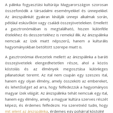
A pálinka fogyasztási kultúrája Magyarországon szorosan
összefonódik a társadalmi eseményekkel és ünnepekkel.
Az ánizspálinkát gyakran kínálják ünnepi alkalmak során,
például esküvőkön vagy családi összejöveteleken. Emellett
a gasztronómiában is megtalálható, hiszen különféle
ételekhez és desszertekhez is remekül illik. Az ánizspálinka
nemcsak az ízek miatt népszerű, hanem a kulturális
hagyományokban betöltött szerepe miatt is.
A gasztronómiai élvezetek mellett az ánizspálinka a baráti
összejövetelek elengedhetetlen része, ahol a közös
kóstolás és az élmények megosztása különleges
pillanatokat teremt. Az ital nem csupán egy szeszes ital,
hanem egy olyan élmény, amely összeköti az embereket,
és lehetőséget ad arra, hogy felfedezzük a hagyományos
magyar ízek világát. Az ánizspálinka tehát nemcsak egy ital,
hanem egy élmény, amely a magyar kultúra szerves részét
képezi, és érdemes felfedezni. Ha szeretnéd tudni, hogy
mit jelent az ánizspálinka
, érdemes egy pohárral kóstolni!