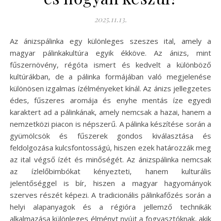
2025.11.13.
Az ánizspálinka egy különleges szeszes ital, amely a
magyar pálinkakultúra egyik ékköve. Az ánizs, mint
fűszernövény, régóta ismert és kedvelt a különböző
kultúrákban, de a pálinka formájában való megjelenése
különösen izgalmas ízélményeket kínál. Az ánizs jellegzetes
édes, fűszeres aromája és enyhe mentás íze egyedi
karaktert ad a pálinkának, amely nemcsak a hazai, hanem a
nemzetközi piacon is népszerű. A pálinka készítése során a
gyümölcsök és fűszerek gondos kiválasztása és
feldolgozása kulcsfontosságú, hiszen ezek határozzák meg
az ital végső ízét és minőségét. Az ánizspálinka nemcsak
az ízlelőbimbókat kényezteti, hanem kulturális
jelentőséggel is bír, hiszen a magyar hagyományok
szerves részét képezi. A tradicionális pálinkafőzés során a
helyi alapanyagok és a régióra jellemző technikák
alkalmazása különleges élményt nyújt a fogyasztóknak, akik