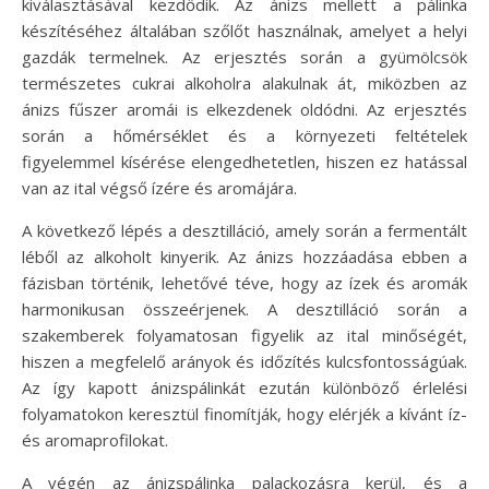
kiválasztásával kezdődik. Az ánizs mellett a pálinka
készítéséhez általában szőlőt használnak, amelyet a helyi
gazdák termelnek. Az erjesztés során a gyümölcsök
természetes cukrai alkoholra alakulnak át, miközben az
ánizs fűszer aromái is elkezdenek oldódni. Az erjesztés
során a hőmérséklet és a környezeti feltételek
figyelemmel kísérése elengedhetetlen, hiszen ez hatással
van az ital végső ízére és aromájára.
A következő lépés a desztilláció, amely során a fermentált
léből az alkoholt kinyerik. Az ánizs hozzáadása ebben a
fázisban történik, lehetővé téve, hogy az ízek és aromák
harmonikusan összeérjenek. A desztilláció során a
szakemberek folyamatosan figyelik az ital minőségét,
hiszen a megfelelő arányok és időzítés kulcsfontosságúak.
Az így kapott ánizspálinkát ezután különböző érlelési
folyamatokon keresztül finomítják, hogy elérjék a kívánt íz-
és aromaprofilokat.
A végén az ánizspálinka palackozásra kerül, és a