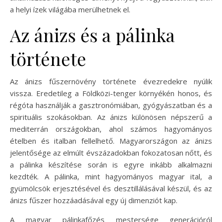
a helyi ízek világába merülhetnek el.
Az ánizs és a pálinka
története
Az ánizs fűszernövény története évezredekre nyúlik
vissza. Eredetileg a Földközi-tenger környékén honos, és
régóta használják a gasztronómiában, gyógyászatban és a
spirituális szokásokban. Az ánizs különösen népszerű a
mediterrán országokban, ahol számos hagyományos
ételben és italban fellelhető. Magyarországon az ánizs
jelentősége az elmúlt évszázadokban fokozatosan nőtt, és
a pálinka készítése során is egyre inkább alkalmazni
kezdték. A pálinka, mint hagyományos magyar ital, a
gyümölcsök erjesztésével és desztillálásával készül, és az
ánizs fűszer hozzáadásával egy új dimenziót kap.
A magyar pálinkafőzés mestersége generációról