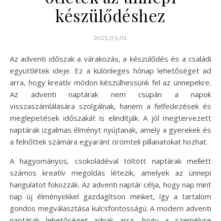
készülődéshez
2025.03.01.
Az adventi időszak a várakozás, a készülődés és a családi
együttlétek ideje. Ez a különleges hónap lehetőséget ad
arra, hogy kreatív módon készülhessünk fel az ünnepekre.
Az adventi naptárak nem csupán a napok
visszaszámlálására szolgálnak, hanem a felfedezések és
meglepetések időszakát is elindítják. A jól megtervezett
naptárak izgalmas élményt nyújtanak, amely a gyerekek és
a felnőttek számára egyaránt örömteli pillanatokat hozhat.
A hagyományos, csokoládéval töltött naptárak mellett
számos kreatív megoldás létezik, amelyek az ünnepi
hangulatot fokozzák. Az adventi naptár célja, hogy nap mint
nap új élményekkel gazdagítson minket, így a tartalom
gondos megválasztása kulcsfontosságú. A modern adventi
naptárak lehetőséget adnak arra, hogy a személyre