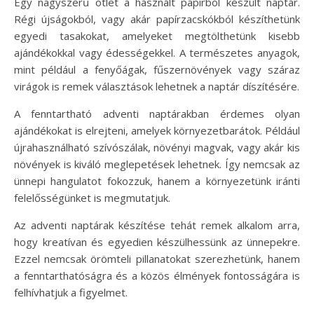
Egy nagyszerű ötlet a használt papírból készült naptár.
Régi újságokból, vagy akár papírzacskókból készíthetünk
egyedi tasakokat, amelyeket megtölthetünk kisebb
ajándékokkal vagy édességekkel. A természetes anyagok,
mint például a fenyőágak, fűszernövények vagy száraz
virágok is remek választások lehetnek a naptár díszítésére.
A fenntartható adventi naptárakban érdemes olyan
ajándékokat is elrejteni, amelyek környezetbarátok. Például
újrahasználható szívószálak, növényi magvak, vagy akár kis
növények is kiváló meglepetések lehetnek. Így nemcsak az
ünnepi hangulatot fokozzuk, hanem a környezetünk iránti
felelősségünket is megmutatjuk.
Az adventi naptárak készítése tehát remek alkalom arra,
hogy kreatívan és egyedien készülhessünk az ünnepekre.
Ezzel nemcsak örömteli pillanatokat szerezhetünk, hanem
a fenntarthatóságra és a közös élmények fontosságára is
felhívhatjuk a figyelmet.