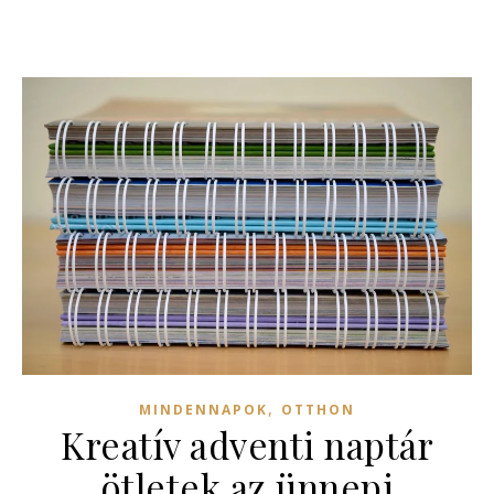
,
MINDENNAPOK
OTTHON
Kreatív adventi naptár
ötletek az ünnepi