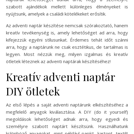
szabott ajándékok mellett különleges élményeket is
nyújtsunk, amelyek a családi kötelékeket erősítik.
Az adventi naptár készítése nemcsak szórakoztató, hanem
kreatív tevékenység is, amely lehetőséget ad arra, hogy
kifejezzük egyéni stílusunkat. Érdemes tehát időt szánni
arra, hogy a naptárunk ne csak esztétikus, de tartalmas is
legyen. Most nézzük meg, milyen izgalmas és kreatív
ötletek léteznek az adventi naptárak készítéséhez!
Kreatív adventi naptár
DIY ötletek
Az első lépés a saját adventi naptárunk elkészítéséhez a
megfelelő anyagok kiválasztása. A DIY (do it yourself)
megoldások lehetőséget adnak arra, hogy egyedi és
személyre szabott naptárt készítsünk. Használhatunk
különböző anyagokat, mint például papírt, kartont, textilt