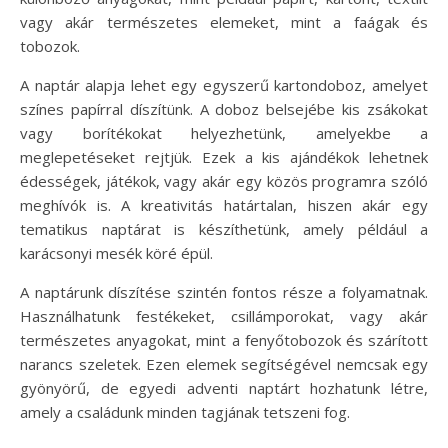
vagy akár természetes elemeket, mint a faágak és
tobozok.
A naptár alapja lehet egy egyszerű kartondoboz, amelyet
színes papírral díszítünk. A doboz belsejébe kis zsákokat
vagy borítékokat helyezhetünk, amelyekbe a
meglepetéseket rejtjük. Ezek a kis ajándékok lehetnek
édességek, játékok, vagy akár egy közös programra szóló
meghívók is. A kreativitás határtalan, hiszen akár egy
tematikus naptárat is készíthetünk, amely például a
karácsonyi mesék köré épül.
A naptárunk díszítése szintén fontos része a folyamatnak.
Használhatunk festékeket, csillámporokat, vagy akár
természetes anyagokat, mint a fenyőtobozok és szárított
narancs szeletek. Ezen elemek segítségével nemcsak egy
gyönyörű, de egyedi adventi naptárt hozhatunk létre,
amely a családunk minden tagjának tetszeni fog.