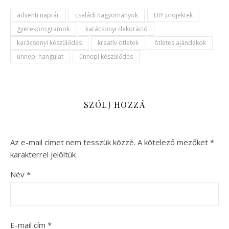
adventi naptár
családi hagyományok
DIY projektek
gyerekprogramok
karácsonyi dekoráció
karácsonyi készülődés
kreatív ötletek
ötletes ajándékok
ünnepi hangulat
ünnepi készülődés
SZÓLJ HOZZÁ
Az e-mail címet nem tesszük közzé.
A kötelező mezőket
*
karakterrel jelöltük
Név
*
E-mail cím
*