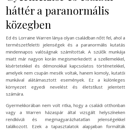
háttér a paranormális
közegben
Ed és Lorraine Warren lánya olyan családban nőtt fel, ahol a
természetfeletti jelenségek és a paranormális kutatás
mindennapos valóságnak számítottak. A szülők munkája
miatt már nagyon korán megismerkedett a szellemekkel,
kísértetekkel és démonokkal kapcsolatos történetekkel,
amelyek nem csupán mesék voltak, hanem komoly, kutatói
munkával alátámasztott események. Ez a különleges
környezet egyedi nevelést és életstílust jelentett
számára.
Gyermekkorában nem volt ritka, hogy a családi otthonban
vagy a Warren házaspár által vizsgált helyszíneken
rendkívüli és megmagyarázhatatlan jelenségekkel
találkozott. Ezek a tapasztalatok alapjaiban formálták