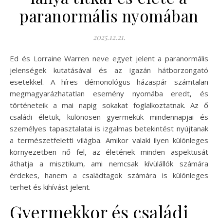
paranormális nyomában
2025.12.21.
Ed és Lorraine Warren neve egyet jelent a paranormális
jelenségek kutatásával és az igazán hátborzongató
esetekkel. A híres démonológus házaspár számtalan
megmagyarázhatatlan esemény nyomába eredt, és
történeteik a mai napig sokakat foglalkoztatnak. Az ő
családi életük, különösen gyermekük mindennapjai és
személyes tapasztalatai is izgalmas betekintést nyújtanak
a természetfeletti világba. Amikor valaki ilyen különleges
környezetben nő fel, az életének minden aspektusát
áthatja a misztikum, ami nemcsak kívülállók számára
érdekes, hanem a családtagok számára is különleges
terhet és kihívást jelent.
Gyermekkor és családi