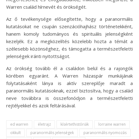
Warren család hírnevét és örökségét.
Az ő tevékenysége elősegítette, hogy a paranormális
kutatásokat ne csupán szenzációhajhász történetekként,
hanem komoly tudományos és spirituális jelenségként
kezeljék. Ez a megközelítés közelebb hozta a témát a
szélesebb közönséghez, és támogatta a természetfeletti
jelenségek iránti nyitottságot.
Az örökség tovább él a családon belül és a rajongók
körében egyaránt. A Warren házaspár munkájának
folytatásaként lánya is aktív szereplője maradt a
paranormális kutatásoknak, ezzel biztosítva, hogy a család
neve továbbra is összefonódjon a természetfeletti
rejtélyekkel és azok feltárásával.
ed warren
életrajz
kísértethistóriák
lorraine warren
okkult
paranormális jelenségek
paranormális nyomozás