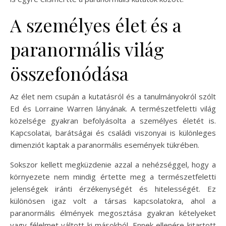
A személyes élet és a
paranormális világ
összefonódása
Az élet nem csupán a kutatásról és a tanulmányokról szólt
Ed és Lorraine Warren lányának. A természetfeletti világ
közelsége gyakran befolyásolta a személyes életét is.
Kapcsolatai, barátságai és családi viszonyai is különleges
dimenziót kaptak a paranormális események tükrében.
Sokszor kellett megküzdenie azzal a nehézséggel, hogy a
környezete nem mindig értette meg a természetfeletti
jelenségek iránti érzékenységét és hitelességét. Ez
különösen igaz volt a társas kapcsolatokra, ahol a
paranormális élmények megosztása gyakran kételyeket
vagy félelmet váltott ki másokból. Ennek ellenére kitartott