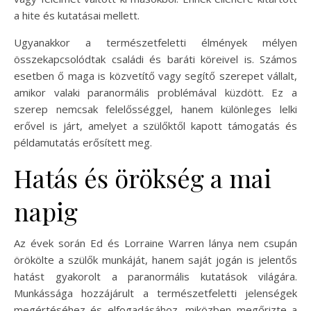
a hite és kutatásai mellett.
Ugyanakkor a természetfeletti élmények mélyen
összekapcsolódtak családi és baráti köreivel is. Számos
esetben ő maga is közvetítő vagy segítő szerepet vállalt,
amikor valaki paranormális problémával küzdött. Ez a
szerep nemcsak felelősséggel, hanem különleges lelki
erővel is járt, amelyet a szülőktől kapott támogatás és
példamutatás erősített meg.
Hatás és örökség a mai
napig
Az évek során Ed és Lorraine Warren lánya nem csupán
örökölte a szülők munkáját, hanem saját jogán is jelentős
hatást gyakorolt a paranormális kutatások világára.
Munkássága hozzájárult a természetfeletti jelenségek
megértéséhez és elfogadásához, miközben megőrizte a