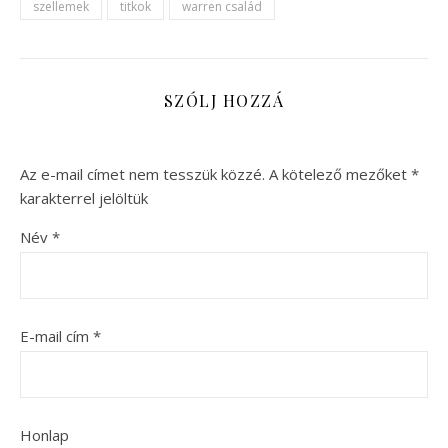
szellemek
titkok
warren család
SZÓLJ HOZZÁ
Az e-mail címet nem tesszük közzé.
A kötelező mezőket
*
karakterrel jelöltük
Név
*
E-mail cím
*
Honlap