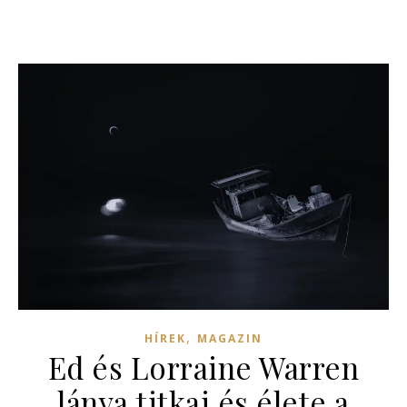
,
HÍREK
MAGAZIN
Ed és Lorraine Warren
lánya titkai és élete a