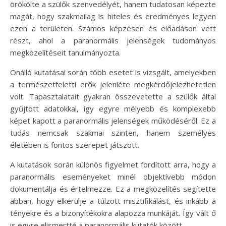
örökölte a szülők szenvedélyét, hanem tudatosan képezte
magát, hogy szakmailag is hiteles és eredményes legyen
ezen a területen. Számos képzésen és előadáson vett
részt, ahol a paranormális jelenségek tudományos
megközelítéseit tanulmányozta.
Önálló kutatásai során több esetet is vizsgált, amelyekben
a természetfeletti erők jelenléte megkérdőjelezhetetlen
volt. Tapasztalatait gyakran összevetette a szülők által
gyűjtött adatokkal, így egyre mélyebb és komplexebb
képet kapott a paranormális jelenségek működéséről. Ez a
tudás nemcsak szakmai szinten, hanem személyes
életében is fontos szerepet játszott.
A kutatások során különös figyelmet fordított arra, hogy a
paranormális eseményeket minél objektívebb módon
dokumentálja és értelmezze. Ez a megközelítés segítette
abban, hogy elkerülje a túlzott misztifikálást, és inkább a
tényekre és a bizonyítékokra alapozza munkáját. Így vált ő
is egyre elismertté a paranormális kutatók között.