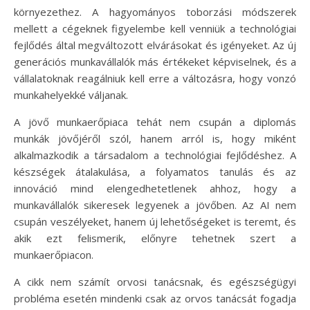
környezethez. A hagyományos toborzási módszerek
mellett a cégeknek figyelembe kell venniük a technológiai
fejlődés által megváltozott elvárásokat és igényeket. Az új
generációs munkavállalók más értékeket képviselnek, és a
vállalatoknak reagálniuk kell erre a változásra, hogy vonzó
munkahelyekké váljanak.
A jövő munkaerőpiaca tehát nem csupán a diplomás
munkák jövőjéről szól, hanem arról is, hogy miként
alkalmazkodik a társadalom a technológiai fejlődéshez. A
készségek átalakulása, a folyamatos tanulás és az
innováció mind elengedhetetlenek ahhoz, hogy a
munkavállalók sikeresek legyenek a jövőben. Az AI nem
csupán veszélyeket, hanem új lehetőségeket is teremt, és
akik ezt felismerik, előnyre tehetnek szert a
munkaerőpiacon.
A cikk nem számít orvosi tanácsnak, és egészségügyi
probléma esetén mindenki csak az orvos tanácsát fogadja