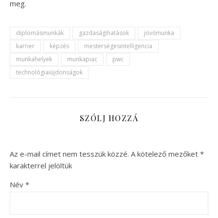
meg.
diplomásmunkák
gazdaságihatások
jövőmunka
karrier
képzés
mesterségesintelligencia
munkahelyek
munkapiac
pwc
technológiaiújdonságok
SZÓLJ HOZZÁ
Az e-mail címet nem tesszük közzé.
A kötelező mezőket
*
karakterrel jelöltük
Név
*