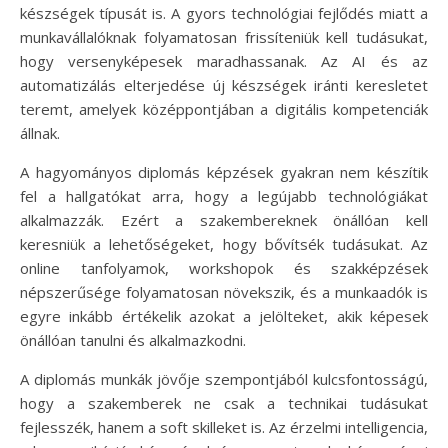
készségek típusát is. A gyors technológiai fejlődés miatt a
munkavállalóknak folyamatosan frissíteniük kell tudásukat,
hogy versenyképesek maradhassanak. Az AI és az
automatizálás elterjedése új készségek iránti keresletet
teremt, amelyek középpontjában a digitális kompetenciák
állnak.
A hagyományos diplomás képzések gyakran nem készítik
fel a hallgatókat arra, hogy a legújabb technológiákat
alkalmazzák. Ezért a szakembereknek önállóan kell
keresniük a lehetőségeket, hogy bővítsék tudásukat. Az
online tanfolyamok, workshopok és szakképzések
népszerűsége folyamatosan növekszik, és a munkaadók is
egyre inkább értékelik azokat a jelölteket, akik képesek
önállóan tanulni és alkalmazkodni.
A diplomás munkák jövője szempontjából kulcsfontosságú,
hogy a szakemberek ne csak a technikai tudásukat
fejlesszék, hanem a soft skilleket is. Az érzelmi intelligencia,