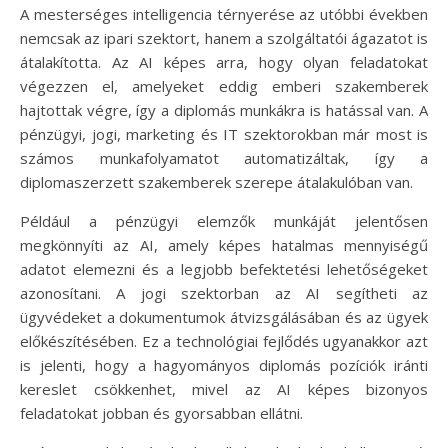
A mesterséges intelligencia térnyerése az utóbbi években
nemcsak az ipari szektort, hanem a szolgáltatói ágazatot is
átalakította. Az AI képes arra, hogy olyan feladatokat
végezzen el, amelyeket eddig emberi szakemberek
hajtottak végre, így a diplomás munkákra is hatással van. A
pénzügyi, jogi, marketing és IT szektorokban már most is
számos munkafolyamatot automatizáltak, így a
diplomaszerzett szakemberek szerepe átalakulóban van.
Például a pénzügyi elemzők munkáját jelentősen
megkönnyíti az AI, amely képes hatalmas mennyiségű
adatot elemezni és a legjobb befektetési lehetőségeket
azonosítani. A jogi szektorban az AI segítheti az
ügyvédeket a dokumentumok átvizsgálásában és az ügyek
előkészítésében. Ez a technológiai fejlődés ugyanakkor azt
is jelenti, hogy a hagyományos diplomás pozíciók iránti
kereslet csökkenhet, mivel az AI képes bizonyos
feladatokat jobban és gyorsabban ellátni.