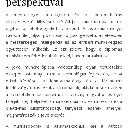
perspektívái
A mesterséges intelligencia és az automatizálás
elterjedése új kihívások elé állítja a munkaerőpiacot, de
egyben új lehetőségeket is teremt. A jövő munkahelyei
valószínűleg olyan pozíciókat fognak igényelni, amelyekben
a mesterséges intelligencia és az emberi munkavégzés
együttesen működik. Ez azt jelenti, hogy a diplomás
munkák nem feltétlenül tűnnek el, hanem átalakulnak.
A jövő munkaerőpiaca valószínűleg olyan területekre
összpontosít majd, mint a technológiai fejlesztés, az AI
etikai kérdései, a fenntarthatóság és a társadalmi
felelősségvállalás. Azok a diplomások, akik képesek ezeken
a területeken szakértelmet szerezni, nagyobb eséllyel
találják meg helyüket a munkaerőpiacon. Az innováció és a
kreativitás kulcsfontosságú tényezők lesznek, amelyek
meghatározzák a jövő sikerét.
A munkaadóknak is alkalmazkodniuk kell a változó