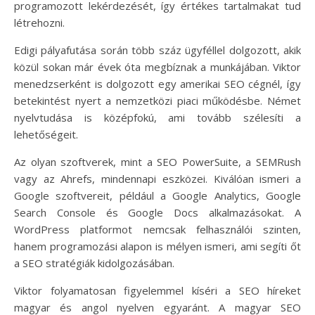
programozott lekérdezését, így értékes tartalmakat tud
létrehozni.
Edigi pályafutása során több száz ügyféllel dolgozott, akik
közül sokan már évek óta megbíznak a munkájában. Viktor
menedzserként is dolgozott egy amerikai SEO cégnél, így
betekintést nyert a nemzetközi piaci működésbe. Német
nyelvtudása is középfokú, ami tovább szélesíti a
lehetőségeit.
Az olyan szoftverek, mint a SEO PowerSuite, a SEMRush
vagy az Ahrefs, mindennapi eszközei. Kiválóan ismeri a
Google szoftvereit, például a Google Analytics, Google
Search Console és Google Docs alkalmazásokat. A
WordPress platformot nemcsak felhasználói szinten,
hanem programozási alapon is mélyen ismeri, ami segíti őt
a SEO stratégiák kidolgozásában.
Viktor folyamatosan figyelemmel kíséri a SEO híreket
magyar és angol nyelven egyaránt. A magyar SEO