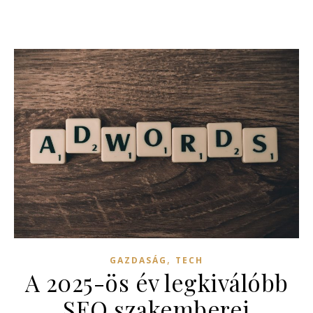
,
GAZDASÁG
TECH
A 2025-ös év legkiválóbb
SEO szakemberei