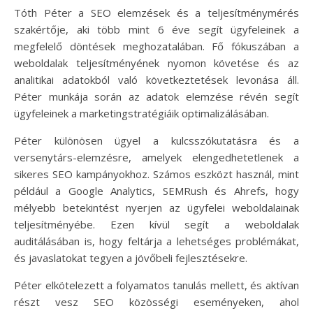
Tóth Péter a SEO elemzések és a teljesítménymérés
szakértője, aki több mint 6 éve segít ügyfeleinek a
megfelelő döntések meghozatalában. Fő fókuszában a
weboldalak teljesítményének nyomon követése és az
analitikai adatokból való következtetések levonása áll.
Péter munkája során az adatok elemzése révén segít
ügyfeleinek a marketingstratégiáik optimalizálásában.
Péter különösen ügyel a kulcsszókutatásra és a
versenytárs-elemzésre, amelyek elengedhetetlenek a
sikeres SEO kampányokhoz. Számos eszközt használ, mint
például a Google Analytics, SEMRush és Ahrefs, hogy
mélyebb betekintést nyerjen az ügyfelei weboldalainak
teljesítményébe. Ezen kívül segít a weboldalak
auditálásában is, hogy feltárja a lehetséges problémákat,
és javaslatokat tegyen a jövőbeli fejlesztésekre.
Péter elkötelezett a folyamatos tanulás mellett, és aktívan
részt vesz SEO közösségi eseményeken, ahol