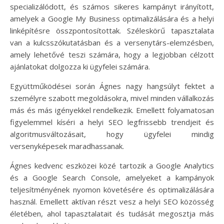
specializálódott, és számos sikeres kampányt irányított,
amelyek a Google My Business optimalizálására és a helyi
linképítésre összpontosítottak. Széleskörű tapasztalata
van a kulcsszókutatásban és a versenytárs-elemzésben,
amely lehetővé teszi számára, hogy a legjobban célzott
ajánlatokat dolgozza ki ügyfelei számára.
Együttműködései során Ágnes nagy hangsúlyt fektet a
személyre szabott megoldásokra, mivel minden vállalkozás
más és más igényekkel rendelkezik. Emellett folyamatosan
figyelemmel kíséri a helyi SEO legfrissebb trendjeit és
algoritmusváltozásait, hogy ügyfelei mindig
versenyképesek maradhassanak.
Ágnes kedvenc eszközei közé tartozik a Google Analytics
és a Google Search Console, amelyeket a kampányok
teljesítményének nyomon követésére és optimalizálására
használ. Emellett aktívan részt vesz a helyi SEO közösség
életében, ahol tapasztalatait és tudását megosztja más