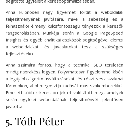
segítette ügyfeleit a keresőoptimalizálásban.
Anna különösen nagy figyelmet fordít a weboldalak
teljesítményének javítására, mivel a sebesség és a
felhasználói élmény kulcsfontosságú tényezők a keresők
rangsorolásában. Munkája során a Google PageSpeed
Insights és egyéb analitikai eszközök segítségével elemzi
a weboldalakat, és javaslatokat tesz a szükséges
fejlesztésekre.
Anna számára fontos, hogy a technikai SEO területén
mindig naprakész legyen. Folyamatosan figyelemmel kíséri
a legújabb algoritmusváltozásokat, és részt vesz szakmai
fórumokon, ahol megosztja tudását más szakemberekkel.
Emellett több sikeres projektet valósított meg, amelyek
során ügyfelei weboldalának teljesítményét jelentősen
javította.
5. Tóth Péter