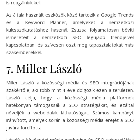
is reagálniuk kell.
Az általa használt eszközök közé tartozik a Google Trends
és a Keyword Planner, amelyeket a nemzetközi
kulcsszókutatáshoz használ. Zsuzsa folyamatosan bővíti
ismereteit a nemzetközi SEO legújabb trendjeivel
kapcsolatban, és szívesen oszt meg tapasztalatokat más
szakemberekkel.
7. Miller László
Miller László a közösségi média és SEO integrációjának
szakértője, aki több mint 4 éve dolgozik ezen a területen.
László célja, hogy a közösségi média platformok
hatékonyan támogassák a SEO stratégiákat, és ezáltal
növeljék a weboldalak láthatóságát. Számos kampányt
irányított, amelyek során a közösségi média erejét a SEO
javára fordította.
László a közösségi média marketing és SEO szinergiájára