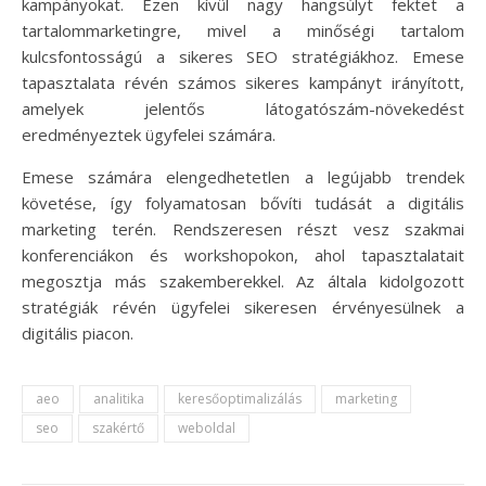
kampányokat. Ezen kívül nagy hangsúlyt fektet a
tartalommarketingre, mivel a minőségi tartalom
kulcsfontosságú a sikeres SEO stratégiákhoz. Emese
tapasztalata révén számos sikeres kampányt irányított,
amelyek jelentős látogatószám-növekedést
eredményeztek ügyfelei számára.
Emese számára elengedhetetlen a legújabb trendek
követése, így folyamatosan bővíti tudását a digitális
marketing terén. Rendszeresen részt vesz szakmai
konferenciákon és workshopokon, ahol tapasztalatait
megosztja más szakemberekkel. Az általa kidolgozott
stratégiák révén ügyfelei sikeresen érvényesülnek a
digitális piacon.
aeo
analitika
keresőoptimalizálás
marketing
seo
szakértő
weboldal