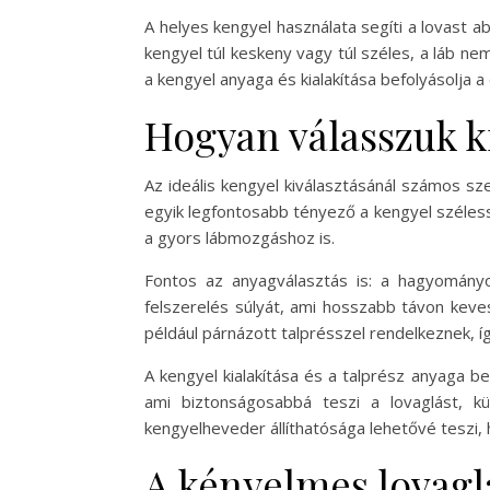
A helyes kengyel használata segíti a lovast 
kengyel túl keskeny vagy túl széles, a láb 
a kengyel anyaga és kialakítása befolyásolja
Hogyan válasszuk k
Az ideális kengyel kiválasztásánál számos s
egyik legfontosabb tényező a kengyel széless
a gyors lábmozgáshoz is.
Fontos az anyagválasztás is: a hagyomány
felszerelés súlyát, ami hosszabb távon keve
például párnázott talprésszel rendelkeznek, 
A kengyel kialakítása és a talprész anyaga be
ami biztonságosabbá teszi a lovaglást, k
kengyelheveder állíthatósága lehetővé teszi, 
A kényelmes lovagl