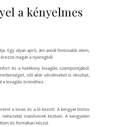
gyel a kényelmes
ja. Egy olyan apró, ám annál fontosabb elem,
an érezze magát a nyeregből.
mfort és a hatékony lovaglás szempontjából.
metlenséget, sőt akár sérüléseket is okozhat,
rul a lovaglás öröméhez.
remt a lovas és a ló között. A kengyel biztos
gy nehezebb manőverek közben. A kengyelen
etben és formában készül.