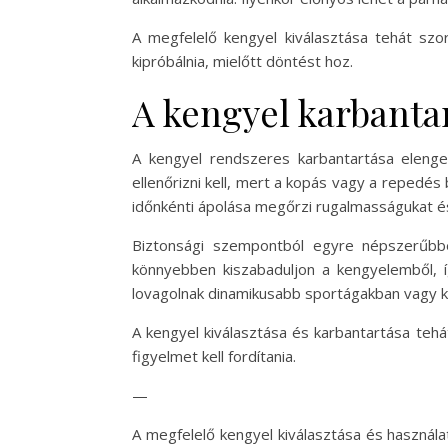
A megfelelő kengyel kiválasztása tehát szo
kipróbálnia, mielőtt döntést hoz.
A kengyel karbanta
A kengyel rendszeres karbantartása eleng
ellenőrizni kell, mert a kopás vagy a repedés
időnkénti ápolása megőrzi rugalmasságukat é
Biztonsági szempontból egyre népszerűbbek
könnyebben kiszabaduljon a kengyelemből, í
lovagolnak dinamikusabb sportágakban vagy 
A kengyel kiválasztása és karbantartása teh
figyelmet kell fordítania.
—
A megfelelő kengyel kiválasztása és használ