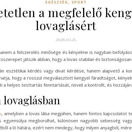
,
EGÉSZSÉG
SPORT
tetlen a megfelelő ken
lovaglásért
2026.02.21.
anem a felszerelés minősége és kényelme is nagyban befolyásol
ulcsszerepet játszik abban, hogy a lovas stabilan és biztonságos
án esztétikai kérdés vagy divat kérdése, hanem alapvető a ko
lhatja, hogy a rosszul megválasztott kengyel fáradtságot, kényel
ti a helyes testtartás fenntartását, növeli a kontrollt, és hozzájá
a lovaglásban
k
, amelyben a lovas lába megpihen, hanem fontos kapcsolatot te
ovas egyensúlya megborulhat, különösen nagyobb sebesség va
stéből a ló hátára, ezért nem mindegy, hogy milyen anyagból, mér