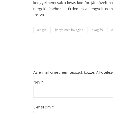
kengyel nemcsak a lovas komfortját növeli, ha
megelőzéséhez is. Érdemes a kengyelt nem cs
tartva.
kengyel
kényelmes lovaglás
lovaglás
l
Az e-mail címet nem tesszük közzé.
A kötele
Név
*
E-mail cím
*