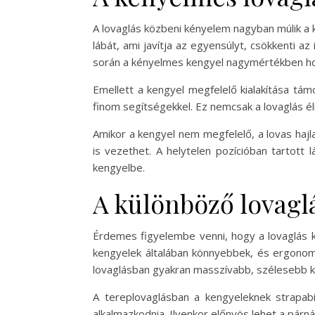
A lovaglás közbeni kényelem nagyban múlik a k
lábát, ami javítja az egyensúlyt, csökkenti a
során a kényelmes kengyel nagymértékben hoz
Emellett a kengyel megfelelő kialakítása tám
finom segítségekkel. Ez nemcsak a lovaglás é
Amikor a kengyel nem megfelelő, a lovas haj
is vezethet. A helytelen pozícióban tartott
kengyelbe.
A különböző lovaglá
Érdemes figyelembe venni, hogy a lovaglás kü
kengyelek általában könnyebbek, és ergonomi
lovaglásban gyakran masszívabb, szélesebb ke
A tereplovaglásban a kengyeleknek strapabí
alkalmazkodnia. Ilyenkor előnyös lehet a párn