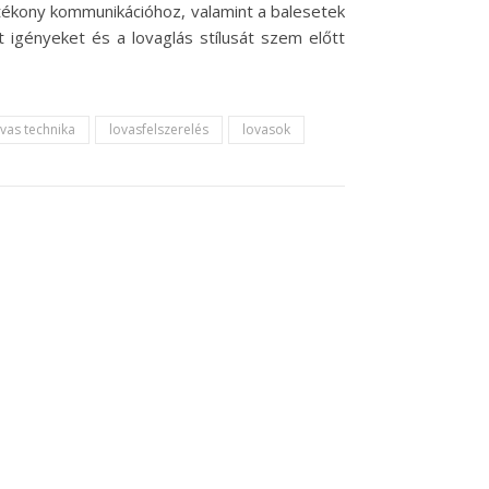
hatékony kommunikációhoz, valamint a balesetek
 igényeket és a lovaglás stílusát szem előtt
ovas technika
lovasfelszerelés
lovasok