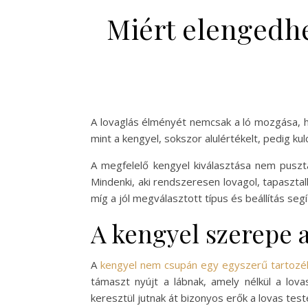
Miért elengedhe
A lovaglás élményét nemcsak a ló mozgása, h
mint a kengyel, sokszor alulértékelt, pedig k
A megfelelő kengyel kiválasztása nem puszt
Mindenki, aki rendszeresen lovagol, tapaszta
míg a jól megválasztott típus és beállítás segí
A kengyel szerepe 
A
kengyel nem csupán egy egyszerű tartozé
támaszt nyújt a lábnak, amely nélkül a l
keresztül jutnak át bizonyos erők a lovas te