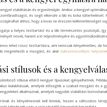
engyel stabilitásán és ergonómiáján. Amikor a kengyel optimálisan 
z izomfáradtságot, és segít elkerülni a láb és boka túlterhelését
zájárulhat ahhoz, hogy a lovas ne érezzen kellemetlenséget vag
ogatja a helyes testtartást és a láb természetes pozícióját, íg
lményét növeli, hanem a ló teljesítményére és együttműködésére i
lamos lehet rossz testtartásra, ami nemcsak kényelmetlen, de ho
 láb megnehezíti a mozgást, és akár
balesetveszélyes helyzete
si stílusok és a kengyelvála
lönböző stílusai eltérő kengyel típusokat igényelhetnek. Például
kus kialakításúak, amelyek elősegítik a szabad mozgást és a 
ngyeleket alkalmaznak, amelyek nagyobb stabilitást biztosítanak
rónak és kényelmesnek kell lenniük, hiszen a változatos terep
ázott talprészek vagy a csúszásgátló bevonatok használata.