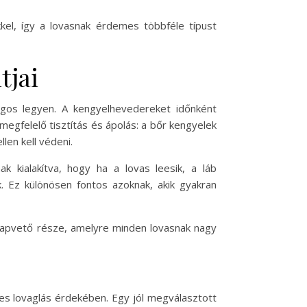
kel, így a lovasnak érdemes többféle típust
tjai
gos legyen. A kengyelhevedereket időnként
megfelelő tisztítás és ápolás: a bőr kengyelek
en kell védeni.
 kialakítva, hogy ha a lovas leesik, a láb
. Ez különösen fontos azoknak, akik gyakran
alapvető része, amelyre minden lovasnak nagy
es lovaglás érdekében. Egy jól megválasztott