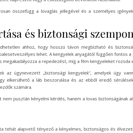
rosan összefügg a lovaglás jellegével és a személyes igények
rtása és biztonsági szempon
edhetetlen ahhoz, hogy hosszú távon megbízható és biztonsá
 balesetveszélyes lehet. A kengyelek anyagától függően fontos a 
s megakadályozza a repedezést, míg a fém kengyeleket rozsda ell
 az úgynevezett „biztonsági kengyelek”, amelyek úgy vannak
gy elkerülhető a láb beszorulása és az ebből eredő sérülések
kezdők számára.
át nem pusztán kényelmi kérdés, hanem a lovas biztonságának 
ata tehát alapvető tényező a kényelmes, biztonságos és élvezet