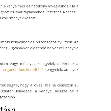
len a kényelmes és hatékony lovagláshoz. Ha a
ághoz és akár fájdalomhoz vezethet. Ráadásul
s körülmények között.
imális kényelmet és biztonságot nyújtson. Az
éhez, ugyanakkor elegendő helyet kell hagynia
ínium vagy műanyag kengyelek csökkentik a
s,
ergonomikus kialakítású
kengyelek, amelyek
tek segítik, hogy a lovas lába ne csússzon el,
g szintén lényeges: a kengyel hossza és a
igazodjon.
tása