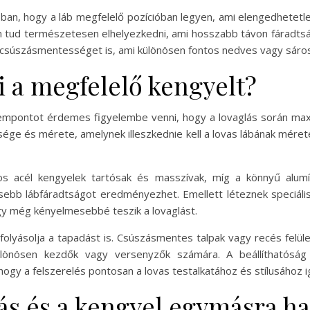
abban, hogy a láb megfelelő pozícióban legyen, ami elengedhetet
nem tud természetesen elhelyezkedni, ami hosszabb távon fáradts
 a csúszásmentességet is, ami különösen fontos nedves vagy sáro
i a megfelelő kengyelt?
zempontot érdemes figyelembe venni, hogy a lovaglás során max
ége és mérete, amelynek illeszkednie kell a lovas lábának méret
os acél kengyelek tartósak és masszívak, míg a könnyű alum
sebb lábfáradtságot eredményezhet. Emellett léteznek speciáli
így még kényelmesebbé teszik a lovaglást.
folyásolja a tapadást is. Csúszásmentes talpak vagy recés felüle
ülönösen kezdők vagy versenyzők számára. A beállíthatósá
hogy a felszerelés pontosan a lovas testalkatához és stílusához 
ás és a kengyel egymásra ha