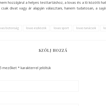
nem hozzájárul a helyes testtartáshoz, a lovas és a ló közötti 
ak divat vagy ár alapján választani, hanem tudatosan, a saját
ovas biztonság
lovas eszközök
lovas sport
lovas tanácsok
l
SZÓLJ HOZZÁ
ző mezőket
*
karakterrel jelöltük