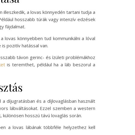
illeszkedik, a lovas könnyedén tartani tudja a
. Például hosszabb túrák vagy intenzív edzések
y fájdalmat.
y a lovas könnyebben tud kommunikálni a lóval
s pozitív hatással van.
sszabb távon gerinc- és ízületi problémákhoz
ket
is teremthet, például ha a láb beszorul a
sztás
 a díjugratásban és a díjlovaglásban használt
gyors lábváltásokat. Ezzel szemben a western
, különösen hosszú távú lovaglás során.
en a lovas lábának többféle helyzethez kell