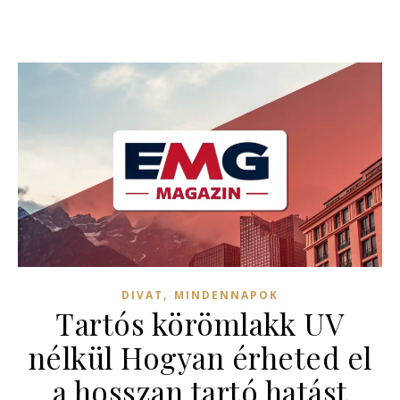
,
DIVAT
MINDENNAPOK
Tartós körömlakk UV
nélkül Hogyan érheted el
a hosszan tartó hatást