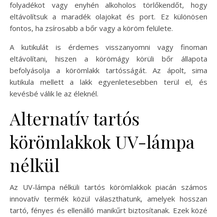
folyadékot vagy enyhén alkoholos törlőkendőt, hogy
eltávolítsuk a maradék olajokat és port. Ez különösen
fontos, ha zsírosabb a bőr vagy a köröm felülete.
A kutikulát is érdemes visszanyomni vagy finoman
eltávolítani, hiszen a körömágy körüli bőr állapota
befolyásolja a körömlakk tartósságát. Az ápolt, sima
kutikula mellett a lakk egyenletesebben terül el, és
kevésbé válik le az éleknél.
Alternatív tartós
körömlakkok UV-lámpa
nélkül
Az UV-lámpa nélküli tartós körömlakkok piacán számos
innovatív termék közül választhatunk, amelyek hosszan
tartó, fényes és ellenálló manikűrt biztosítanak. Ezek közé