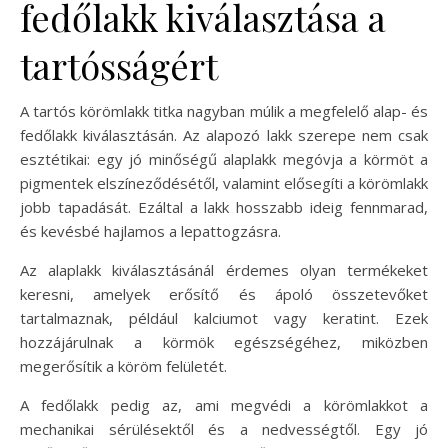
fedőlakk kiválasztása a
tartósságért
A tartós körömlakk titka nagyban múlik a megfelelő alap- és
fedőlakk kiválasztásán. Az alapozó lakk szerepe nem csak
esztétikai: egy jó minőségű alaplakk megóvja a körmöt a
pigmentek elszíneződésétől, valamint elősegíti a körömlakk
jobb tapadását. Ezáltal a lakk hosszabb ideig fennmarad,
és kevésbé hajlamos a lepattogzásra.
Az alaplakk kiválasztásánál érdemes olyan termékeket
keresni, amelyek erősítő és ápoló összetevőket
tartalmaznak, például kalciumot vagy keratint. Ezek
hozzájárulnak a körmök egészségéhez, miközben
megerősítik a köröm felületét.
A fedőlakk pedig az, ami megvédi a körömlakkot a
mechanikai sérülésektől és a nedvességtől. Egy jó