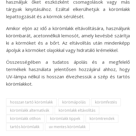
használjuk őket eszközként csomagolások vagy más
tárgyak kinyitásához. Ezáltal elkerülhetjük a körömlakk
lepattogzását és a körmök sérülését.
Amikor eljön az idő a körömlakk eltávolítására, használjunk
körömbarát, acetonnélküli lemosót, amely kevésbé szárítja
ki a körmöket és a bőrt. Az eltávolítás után mindenképp
ápoljuk a körmöket olajokkal vagy hidratáló krémekkel.
Összességében a tudatos ápolás és a megfelelő
termékek használata jelentősen hozzájárul ahhoz, hogy
UV-lámpa nélkül is hosszan élvezhessük a szép és tartós
körömlakkot.
hosszan tartó körömlakk
körömápolás
körömfestés
körömlakk alternatívák
körömlakk eltávolítás
körömlakk otthon
körömlakk tippek
körömtrendek
tartós körömlakk
uv mentes körömlakk