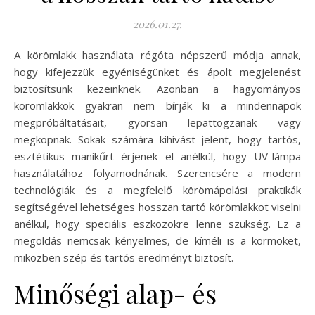
2026.01.27.
A körömlakk használata régóta népszerű módja annak,
hogy kifejezzük egyéniségünket és ápolt megjelenést
biztosítsunk kezeinknek. Azonban a hagyományos
körömlakkok gyakran nem bírják ki a mindennapok
megpróbáltatásait, gyorsan lepattogzanak vagy
megkopnak. Sokak számára kihívást jelent, hogy tartós,
esztétikus manikűrt érjenek el anélkül, hogy UV-lámpa
használatához folyamodnának. Szerencsére a modern
technológiák és a megfelelő körömápolási praktikák
segítségével lehetséges hosszan tartó körömlakkot viselni
anélkül, hogy speciális eszközökre lenne szükség. Ez a
megoldás nemcsak kényelmes, de kíméli is a körmöket,
miközben szép és tartós eredményt biztosít.
Minőségi alap- és