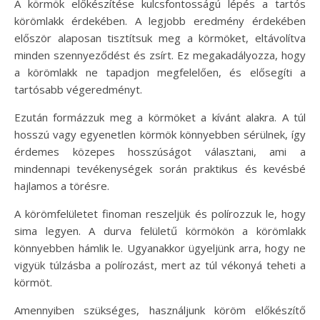
A körmök előkészítése kulcsfontosságú lépés a tartós
körömlakk érdekében. A legjobb eredmény érdekében
először alaposan tisztítsuk meg a körmöket, eltávolítva
minden szennyeződést és zsírt. Ez megakadályozza, hogy
a körömlakk ne tapadjon megfelelően, és elősegíti a
tartósabb végeredményt.
Ezután formázzuk meg a körmöket a kívánt alakra. A túl
hosszú vagy egyenetlen körmök könnyebben sérülnek, így
érdemes közepes hosszúságot választani, ami a
mindennapi tevékenységek során praktikus és kevésbé
hajlamos a törésre.
A körömfelületet finoman reszeljük és polírozzuk le, hogy
sima legyen. A durva felületű körmökön a körömlakk
könnyebben hámlik le. Ugyanakkor ügyeljünk arra, hogy ne
vigyük túlzásba a polírozást, mert az túl vékonyá teheti a
körmöt.
Amennyiben szükséges, használjunk köröm előkészítő