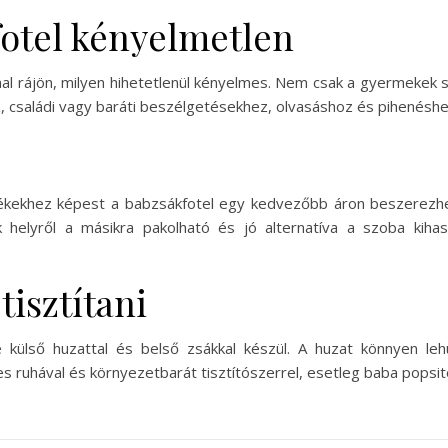
kfotel kényelmetlen
nal rájön, milyen hihetetlenül kényelmes. Nem csak a gyermekek
, családi vagy baráti beszélgetésekhez, olvasáshoz és pihenéshez
kekhez képest a babzsákfotel egy kedvezőbb áron beszerezhető
k helyről a másikra pakolható és jó alternatíva a szoba kiha
tisztítani
bje külső huzattal és belső zsákkal készül. A huzat könnyen 
es ruhával és környezetbarát tisztítószerrel, esetleg baba popsit