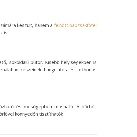
 számára készült, hanem a
felnőtt babzsákfotel
 is.
, sokoldalú bútor. Kisebb helyiségekben is
sználatlan részeinek hangulatos és otthonos
lehúzható és mosógépben mosható. A bőrből,
örlővel könnyedén tisztíthatók