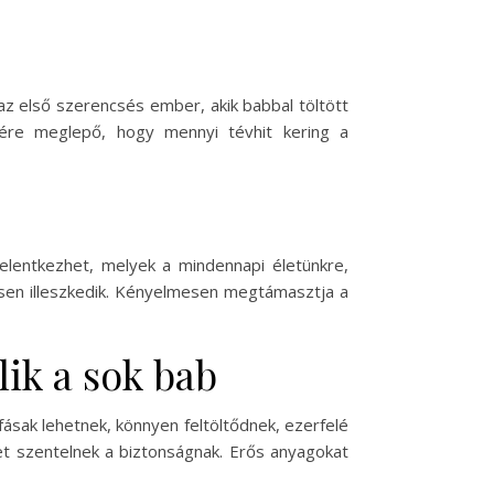
 az első szerencsés ember, akik babbal töltött
nére meglepő, hogy mennyi tévhit kering a
jelentkezhet, melyek a mindennapi életünkre,
esen illeszkedik. Kényelmesen megtámasztja a
lik a sok bab
fásak lehetnek, könnyen feltöltődnek, ezerfelé
et szentelnek a biztonságnak. Erős anyagokat