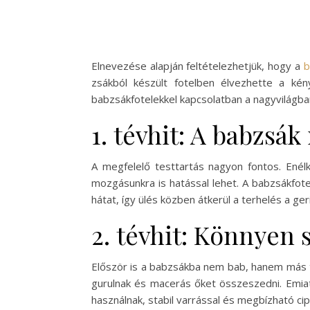
Elnevezése alapján feltételezhetjük, hogy a
b
zsákból készült fotelben élvezhette a ké
babzsákfotelekkel kapcsolatban a nagyvilágban
1. tévhit: A babzsá
A megfelelő testtartás nagyon fontos. Enélk
mozgásunkra is hatással lehet. A babzsákfot
hátat, így ülés közben átkerül a terhelés a ger
2. tévhit: Könnyen 
Először is a babzsákba nem bab, hanem más töl
gurulnak és macerás őket összeszedni. Emiat
használnak, stabil varrással és megbízható cip