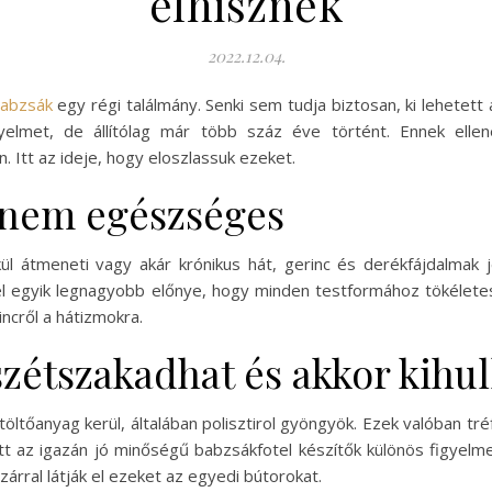
elhisznek
2022.12.04.
abzsák
egy régi találmány. Senki sem tudja biztosan, ki lehetett
nyelmet, de állítólag már több száz éve történt. Ennek elle
. Itt az ideje, hogy eloszlassuk ezeket.
k nem egészséges
ül átmeneti vagy akár krónikus hát, gerinc és derékfájdalmak 
el egyik legnagyobb előnye, hogy minden testformához tökélet
incről a hátizmokra.
szétszakadhat és akkor kihul
tőanyag kerül, általában polisztirol gyöngyök. Ezek valóban tré
t az igazán jó minőségű babzsákfotel készítők különös figyelm
zárral látják el ezeket az egyedi bútorokat.