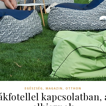
,
,
EGÉSZSÉG
MAGAZIN
OTTHON
sákfotellel kapcsolatban