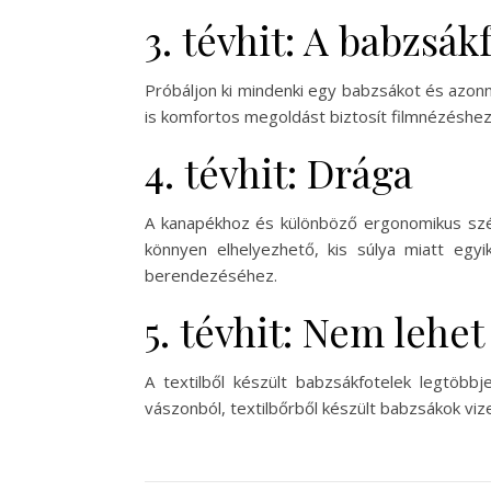
3. tévhit: A babzsá
Próbáljon ki mindenki egy babzsákot és azon
is komfortos megoldást biztosít filmnézéshez
4. tévhit: Drága
A kanapékhoz és különböző ergonomikus szé
könnyen elhelyezhető, kis súlya miatt egyi
berendezéséhez.
5. tévhit: Nem lehet 
A textilből készült babzsákfotelek legtöb
vászonból, textilbőrből készült babzsákok viz