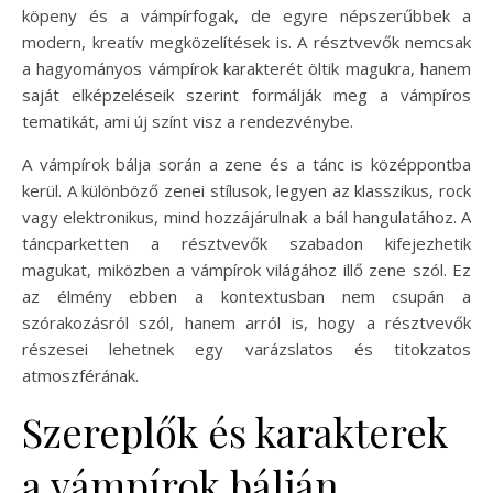
köpeny és a vámpírfogak, de egyre népszerűbbek a
modern, kreatív megközelítések is. A résztvevők nemcsak
a hagyományos vámpírok karakterét öltik magukra, hanem
saját elképzeléseik szerint formálják meg a vámpíros
tematikát, ami új színt visz a rendezvénybe.
A vámpírok bálja során a zene és a tánc is középpontba
kerül. A különböző zenei stílusok, legyen az klasszikus, rock
vagy elektronikus, mind hozzájárulnak a bál hangulatához. A
táncparketten a résztvevők szabadon kifejezhetik
magukat, miközben a vámpírok világához illő zene szól. Ez
az élmény ebben a kontextusban nem csupán a
szórakozásról szól, hanem arról is, hogy a résztvevők
részesei lehetnek egy varázslatos és titokzatos
atmoszférának.
Szereplők és karakterek
a vámpírok bálján