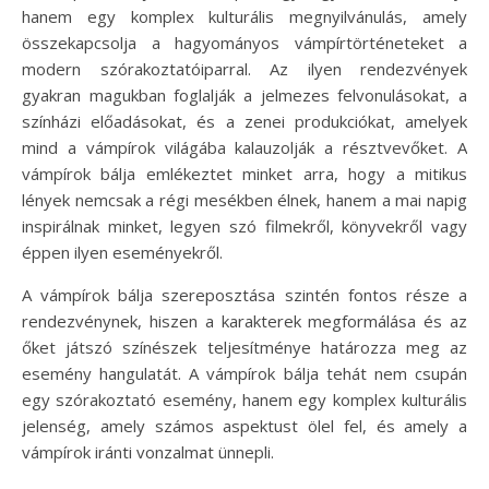
hanem egy komplex kulturális megnyilvánulás, amely
összekapcsolja a hagyományos vámpírtörténeteket a
modern szórakoztatóiparral. Az ilyen rendezvények
gyakran magukban foglalják a jelmezes felvonulásokat, a
színházi előadásokat, és a zenei produkciókat, amelyek
mind a vámpírok világába kalauzolják a résztvevőket. A
vámpírok bálja emlékeztet minket arra, hogy a mitikus
lények nemcsak a régi mesékben élnek, hanem a mai napig
inspirálnak minket, legyen szó filmekről, könyvekről vagy
éppen ilyen eseményekről.
A vámpírok bálja szereposztása szintén fontos része a
rendezvénynek, hiszen a karakterek megformálása és az
őket játszó színészek teljesítménye határozza meg az
esemény hangulatát. A vámpírok bálja tehát nem csupán
egy szórakoztató esemény, hanem egy komplex kulturális
jelenség, amely számos aspektust ölel fel, és amely a
vámpírok iránti vonzalmat ünnepli.