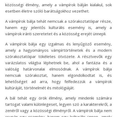
közösségi élmény, amely a vámpírok bálján kialakul, sok
esetben életre szóló barátságokhoz vezethet.
A vámpírok bálja tehát nemcsak a szórakoztatóipar része,
hanem egy jelentős kulturális esemény is, amely a
vámpírok iránti szeretetet és a közösség erejét ünnepli.
A vámpírok bálja egy izgalmas és lenyűgöző esemény,
amely a hagyományos vámpírtörténetek és a modern
szórakoztatóipar tökéletes ötvözete. A résztvevők egy
varázslatos világba léphetnek be, ahol a fantázia és a
valóság határvonalai elmosódnak. A vámpírok bálja
nemcsak szórakoztat, hanem elgondolkodtat is, és
lehetőséget ad arra, hogy felfedezzük a vámpírok
kultúráját, történelmét és mitológiáját.
A bál tehát egy örök élmény, amely mindenki számára
tartogat valami különlegeset, legyen szó a karakterekről, a
zenéről vagy a közösségi élményről. A vámpírok bálja nem
csupán egy esemény, hanem egy kulturális ünnep, amely