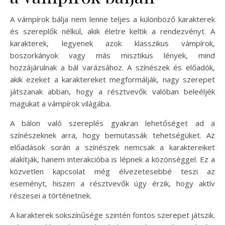
A vámpírok bálja nem lenne teljes a különböző karakterek
és szereplők nélkül, akik életre keltik a rendezvényt. A
karakterek, legyenek azok klasszikus vámpírok,
boszorkányok vagy más misztikus lények, mind
hozzájárulnak a bál varázsához. A színészek és előadók,
akik ezeket a karaktereket megformálják, nagy szerepet
játszanak abban, hogy a résztvevők valóban beleéljék
magukat a vámpírok világába.
A bálon való szereplés gyakran lehetőséget ad a
színészeknek arra, hogy bemutassák tehetségüket. Az
előadások során a színészek nemcsak a karaktereiket
alakítják, hanem interakcióba is lépnek a közönséggel. Ez a
közvetlen kapcsolat még élvezetesebbé teszi az
eseményt, hiszen a résztvevők úgy érzik, hogy aktív
részesei a történetnek.
A karakterek sokszínűsége szintén fontos szerepet játszik.