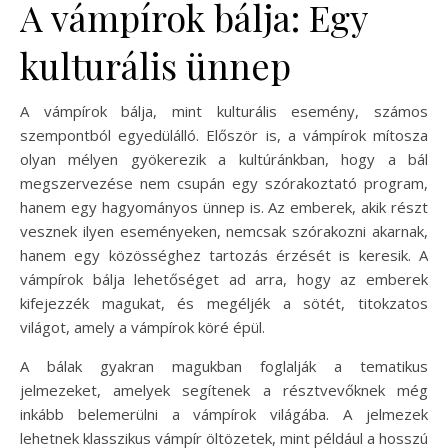
A vámpírok bálja: Egy
kulturális ünnep
A vámpírok bálja, mint kulturális esemény, számos
szempontból egyedülálló. Először is, a vámpírok mítosza
olyan mélyen gyökerezik a kultúránkban, hogy a bál
megszervezése nem csupán egy szórakoztató program,
hanem egy hagyományos ünnep is. Az emberek, akik részt
vesznek ilyen eseményeken, nemcsak szórakozni akarnak,
hanem egy közösséghez tartozás érzését is keresik. A
vámpírok bálja lehetőséget ad arra, hogy az emberek
kifejezzék magukat, és megéljék a sötét, titokzatos
világot, amely a vámpírok köré épül.
A bálak gyakran magukban foglalják a tematikus
jelmezeket, amelyek segítenek a résztvevőknek még
inkább belemerülni a vámpírok világába. A jelmezek
lehetnek klasszikus vámpír öltözetek, mint például a hosszú