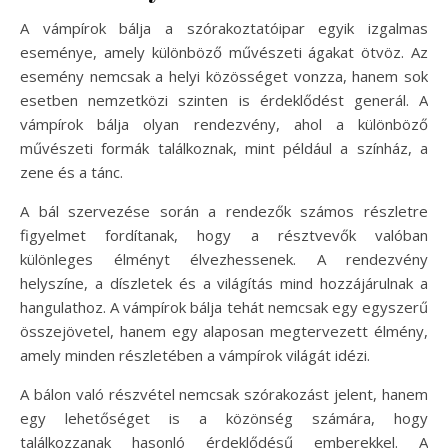
A vámpírok bálja a szórakoztatóipar egyik izgalmas
eseménye, amely különböző művészeti ágakat ötvöz. Az
esemény nemcsak a helyi közösséget vonzza, hanem sok
esetben nemzetközi szinten is érdeklődést generál. A
vámpírok bálja olyan rendezvény, ahol a különböző
művészeti formák találkoznak, mint például a színház, a
zene és a tánc.
A bál szervezése során a rendezők számos részletre
figyelmet fordítanak, hogy a résztvevők valóban
különleges élményt élvezhessenek. A rendezvény
helyszíne, a díszletek és a világítás mind hozzájárulnak a
hangulathoz. A vámpírok bálja tehát nemcsak egy egyszerű
összejövetel, hanem egy alaposan megtervezett élmény,
amely minden részletében a vámpírok világát idézi.
A bálon való részvétel nemcsak szórakozást jelent, hanem
egy lehetőséget is a közönség számára, hogy
találkozzanak hasonló érdeklődésű emberekkel. A