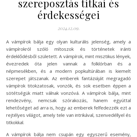
szereposztás titkai és
érdekességei
2024.12.09.
A vámpírok bálja egy olyan kulturális jelenség, amely a
vámpírokról szóló mítoszok és történetek iránti
érdeklődésből született. A vámpírok, mint misztikus lények,
évezredek óta jelen vannak a folklórban és a
népmesékben, és a modern popkultúrában is kiemelt
szerepet játszanak. Az emberek fantáziáját megragadó
vámpírok titokzatosak, vonzók, és sok esetben éppen a
sötétségük miatt válnak vonzóvá. A vámpírok bálja, mint
rendezvény, nemcsak szórakozás, hanem egyúttal
lehetőséget ad arra is, hogy az emberek felfedezzék ezt a
rejtélyes világot, amely tele van intrikával, szenvedéllyel és
titkokkal.
A vámpírok bálja nem csupán egy egyszerű esemény,