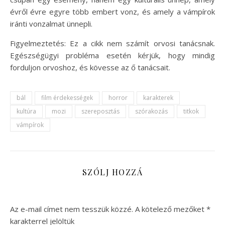
évről évre egyre több embert vonz, és amely a vámpírok
iránti vonzalmat ünnepli.
Figyelmeztetés: Ez a cikk nem számít orvosi tanácsnak.
Egészségügyi probléma esetén kérjük, hogy mindig
forduljon orvoshoz, és kövesse az ő tanácsait.
bál
film érdekességek
horror
karakterek
kultúra
mozi
szereposztás
szórakozás
titkok
vámpírok
SZÓLJ HOZZÁ
Az e-mail címet nem tesszük közzé.
A kötelező mezőket
*
karakterrel jelöltük