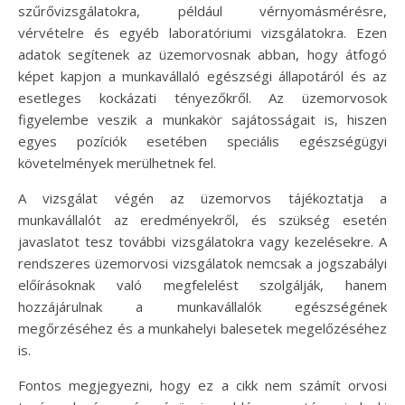
szűrővizsgálatokra, például vérnyomásmérésre,
vérvételre és egyéb laboratóriumi vizsgálatokra. Ezen
adatok segítenek az üzemorvosnak abban, hogy átfogó
képet kapjon a munkavállaló egészségi állapotáról és az
esetleges kockázati tényezőkről. Az üzemorvosok
figyelembe veszik a munkakör sajátosságait is, hiszen
egyes pozíciók esetében speciális egészségügyi
követelmények merülhetnek fel.
A vizsgálat végén az üzemorvos tájékoztatja a
munkavállalót az eredményekről, és szükség esetén
javaslatot tesz további vizsgálatokra vagy kezelésekre. A
rendszeres üzemorvosi vizsgálatok nemcsak a jogszabályi
előírásoknak való megfelelést szolgálják, hanem
hozzájárulnak a munkavállalók egészségének
megőrzéséhez és a munkahelyi balesetek megelőzéséhez
is.
Fontos megjegyezni, hogy ez a cikk nem számít orvosi