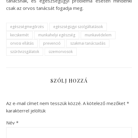
tanácsnak, és egészségügyi probléma esetén mindenki
csak az orvos tanácsát fogadja meg.
egészségmegőrzés
egészségügyi szolgáltatások
kecskemét
munkahelyi egészség
munkavédelem
orvosi ellátás
prevenció
szakmai tanácsadás
szűrővizsgálatok
üzemorvosok
SZÓLJ HOZZÁ
Az e-mail címet nem tesszük közzé.
A kötelező mezőket
*
karakterrel jelöltük
Név
*