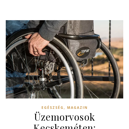
,
EGÉSZSÉG
MAGAZIN
Üzemorvosok
Kecskeméten: