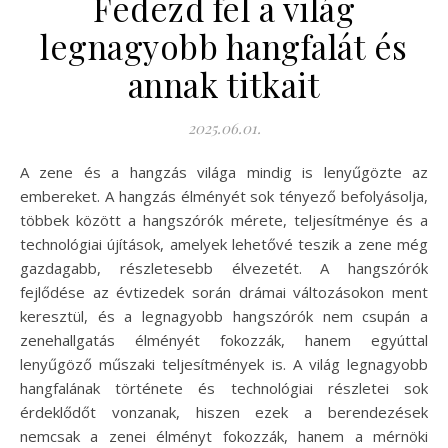
Fedezd fel a világ
legnagyobb hangfalát és
annak titkait
2025.06.01.
A zene és a hangzás világa mindig is lenyűgözte az
embereket. A hangzás élményét sok tényező befolyásolja,
többek között a hangszórók mérete, teljesítménye és a
technológiai újítások, amelyek lehetővé teszik a zene még
gazdagabb, részletesebb élvezetét. A hangszórók
fejlődése az évtizedek során drámai változásokon ment
keresztül, és a legnagyobb hangszórók nem csupán a
zenehallgatás élményét fokozzák, hanem egyúttal
lenyűgöző műszaki teljesítmények is. A világ legnagyobb
hangfalának története és technológiai részletei sok
érdeklődőt vonzanak, hiszen ezek a berendezések
nemcsak a zenei élményt fokozzák, hanem a mérnöki