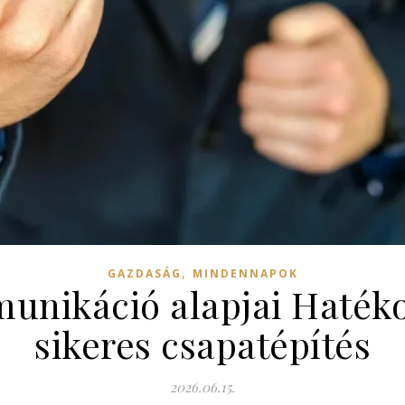
,
GAZDASÁG
MINDENNAPOK
unikáció alapjai Hatéko
sikeres csapatépítés
2026.06.15.