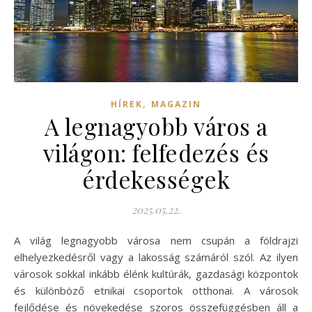
,
HÍREK
MAGAZIN
A legnagyobb város a
világon: felfedezés és
érdekességek
2025.05.22.
A világ legnagyobb városa nem csupán a földrajzi
elhelyezkedésről vagy a lakosság számáról szól. Az ilyen
városok sokkal inkább élénk kultúrák, gazdasági központok
és különböző etnikai csoportok otthonai. A városok
fejlődése és növekedése szoros összefüggésben áll a