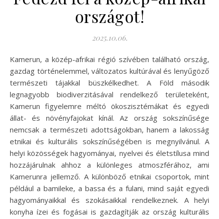
országot!
2025.10.06.
Kamerun, a közép-afrikai régió szívében található ország,
gazdag történelemmel, változatos kultúrával és lenyűgöző
természeti tájakkal büszkélkedhet. A Föld második
legnagyobb biodiverzitásával rendelkező területeként,
Kamerun figyelemre méltó ökoszisztémákat és egyedi
állat- és növényfajokat kínál. Az ország sokszínűsége
nemcsak a természeti adottságokban, hanem a lakosság
etnikai és kulturális sokszínűségében is megnyilvánul. A
helyi közösségek hagyományai, nyelvei és életstílusa mind
hozzájárulnak ahhoz a különleges atmoszférához, ami
Kamerunra jellemző. A különböző etnikai csoportok, mint
például a bamileke, a bassa és a fulani, mind saját egyedi
hagyományaikkal és szokásaikkal rendelkeznek. A helyi
konyha ízei és fogásai is gazdagítják az ország kulturális