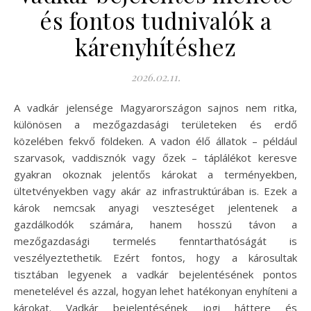
és fontos tudnivalók a
kárenyhítéshez
2026.02.11.
A vadkár jelensége Magyarországon sajnos nem ritka,
különösen a mezőgazdasági területeken és erdő
közelében fekvő földeken. A vadon élő állatok – például
szarvasok, vaddisznók vagy őzek – táplálékot keresve
gyakran okoznak jelentős károkat a terményekben,
ültetvényekben vagy akár az infrastruktúrában is. Ezek a
károk nemcsak anyagi veszteséget jelentenek a
gazdálkodók számára, hanem hosszú távon a
mezőgazdasági termelés fenntarthatóságát is
veszélyeztethetik. Ezért fontos, hogy a károsultak
tisztában legyenek a vadkár bejelentésének pontos
menetelével és azzal, hogyan lehet hatékonyan enyhíteni a
károkat. Vadkár bejelentésének jogi háttere és