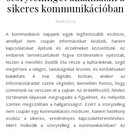
sikeres kommunikációban
2026.07.05.
A kommunikáció napjaink egyik legfontosabb eszköze,
amellyel nem csupán információkat közlünk, hanem
kapcsolatokat építünk és érzelmeket közvetítünk. Az
emberek természetüknél fogva történetekre nyitottak,
hiszen a mesélés ősidők óta része a kultúránknak, segít
megérteni a világot, tanulságokat levonni, és kötődéseket
kialakítani. A mai digitális korban, amikor az
információáradat szinte végtelen, kiemelten fontos, hogy
üzenetünk ne vesszen el a zajban. Az érdekfeszítő, hiteles
történetek képesek megragadni a figyelmet, és mélyebb
szinten megszólítani a hallgatóságot. Ezért a storytelling
nem csupán egy kommunikációs módszer, hanem hatékony
eszköz a sikeres, eredményes kapcsolatteremtéshez.
Miért működik a storytelling a kommunikációban? Az