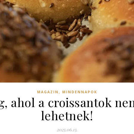
,
MAGAZIN
MINDENNAPOK
g, ahol a croissantok ne
lehetnek!
2025.06.15.