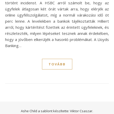
történt incidenst. A HSBC arról számolt be, hogy az
ügyfelek átlagosan két órát vártak arra, hogy elérjék az
online ügyfélszolgálatot, míg a normál várakozási idő öt
perc lenne. A levelekben a bankok tájékoztatták Hilliert
arról, hogy kártérítést fizettek az érintett ügyfeleknek, és
részletezték, milyen lépéseket tesznek annak érdekében,
hogy a jövőben elkerüljék a hasonló problémákat. A Lloyds
Banking…
TOVÁBB
Ashe Child a sablont készítette:
Viktor Csaszar.