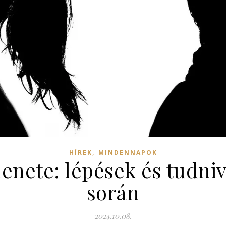
,
HÍREK
MINDENNAPOK
enete: lépések és tudni
során
2024.10.08.