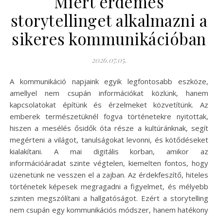
Miért érdemes
storytellinget alkalmazni a
sikeres kommunikációban
2026.07.05.
A kommunikáció napjaink egyik legfontosabb eszköze,
amellyel nem csupán információkat közlünk, hanem
kapcsolatokat építünk és érzelmeket közvetítünk. Az
emberek természetüknél fogva történetekre nyitottak,
hiszen a mesélés ősidők óta része a kultúránknak, segít
megérteni a világot, tanulságokat levonni, és kötődéseket
kialakítani. A mai digitális korban, amikor az
információáradat szinte végtelen, kiemelten fontos, hogy
üzenetünk ne vesszen el a zajban. Az érdekfeszítő, hiteles
történetek képesek megragadni a figyelmet, és mélyebb
szinten megszólítani a hallgatóságot. Ezért a storytelling
nem csupán egy kommunikációs módszer, hanem hatékony