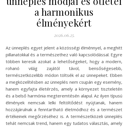
ünneplés módjai és ötletei
a harmonikus
élményekért
2026.06.25.
Az ünneplés egyet jelent a közösségi élménnyel, a meghitt
pillanatokkal és a természethez való kapcsolódással. Egyre
többen keresik azokat a lehetőségeket, hogy a modern,
rohanó világ zajától távol, bensőségesebb,
természetközelibb módon töltsék el az ünnepeket. Ebben
a megközelítésben az ünneplés nem csupán egy esemény,
hanem egyfajta életérzés, amely a környezet tiszteletén
és a belső harmónia megteremtésén alapul. Az ilyen típusú
élmények nemcsak lelki feltöltődést nyújtanak, hanem
hozzájárulnak a fenntartható életmódhoz és a természet
értékeinek megőrzéséhez is. A természetközeli ünneplés
tehát nemcsak trend, hanem egy tudatos választás, amely