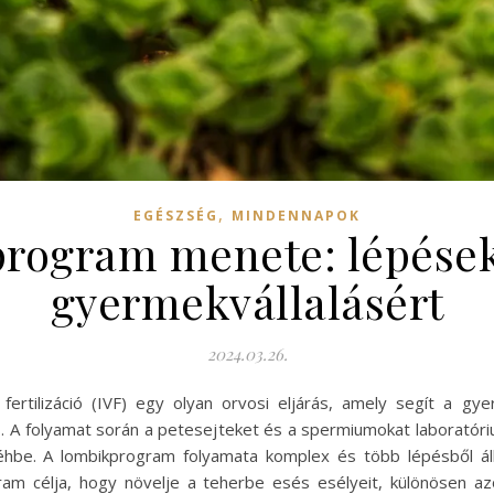
,
EGÉSZSÉG
MINDENNAPOK
rogram menete: lépések
gyermekvállalásért
2024.03.26.
ertilizáció (IVF) egy olyan orvosi eljárás, amely segít a gye
 A folyamat során a petesejteket és a spermiumokat laboratóriu
éhbe. A lombikprogram folyamata komplex és több lépésből áll
am célja, hogy növelje a teherbe esés esélyeit, különösen az