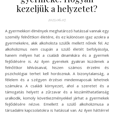
kezeljük a helyzetet?
2025.06.07.
A gyermekkori élmények meghatározó hatással vannak egy
személy felnőttkori életére, és ez különösen igaz azokra a
gyermekekre, akik alkoholista szülők mellett nőnek fel. Az
alkoholizmus nem csupán a szülő életét befolyásolja,
hanem mélyen hat a családi dinamikára és a gyermek
fejlődésére is. Az ilyen gyerekek gyakran küzdenek a
felnőttkor kihívásaival, hiszen számos érzelmi és
pszichológiai terhet kell hordozniuk. A bizonytalanság, a
félelem és a szégyen érzései mindennaposak lehetnek
számukra. A családi környezet, ahol a szeretet és a
támogatás helyett a zűrzavar és a kiszámíthatatlanság
uralkodik, komoly következményekkel járhat a gyermekek
fejlődésére nézve. Emellett a szülő alkoholizmusa a
társadalmi kapcsolatokra is hatással van. Az ilyen háttérrel