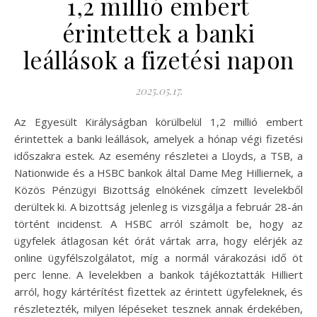
1,2 millió embert
érintettek a banki
leállások a fizetési napon
2025.05.17.
Az Egyesült Királyságban körülbelül 1,2 millió embert
érintettek a banki leállások, amelyek a hónap végi fizetési
időszakra estek. Az esemény részletei a Lloyds, a TSB, a
Nationwide és a HSBC bankok által Dame Meg Hilliernek, a
Közös Pénzügyi Bizottság elnökének címzett levelekből
derültek ki. A bizottság jelenleg is vizsgálja a február 28-án
történt incidenst. A HSBC arról számolt be, hogy az
ügyfelek átlagosan két órát vártak arra, hogy elérjék az
online ügyfélszolgálatot, míg a normál várakozási idő öt
perc lenne. A levelekben a bankok tájékoztatták Hilliert
arról, hogy kártérítést fizettek az érintett ügyfeleknek, és
részletezték, milyen lépéseket tesznek annak érdekében,