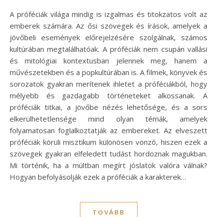
A próféciák világa mindig is izgalmas és titokzatos volt az
emberek számára. Az ősi szövegek és írások, amelyek a
jövőbeli események előrejelzésére szolgálnak, számos
kultúrában megtalálhatóak. A próféciák nem csupán vallási
és mitológiai kontextusban jelennek meg, hanem a
művészetekben és a popkultúrában is. A filmek, könyvek és
sorozatok gyakran merítenek ihletet a próféciákból, hogy
mélyebb és gazdagabb történeteket alkossanak. A
próféciák titkai, a jövőbe nézés lehetősége, és a sors
elkerülhetetlensége mind olyan témák, amelyek
folyamatosan foglalkoztatják az embereket. Az elveszett
próféciák körüli misztikum különösen vonzó, hiszen ezek a
szövegek gyakran elfeledett tudást hordoznak magukban.
Mi történik, ha a múltban megírt jóslatok valóra válnak?
Hogyan befolyásolják ezek a próféciák a karakterek…
TOVÁBB