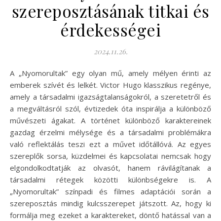
szereposztásának titkai és
érdekességei
2024.11.26.
A „Nyomorultak” egy olyan mű, amely mélyen érinti az
emberek szívét és lelkét. Victor Hugo klasszikus regénye,
amely a társadalmi igazságtalanságokról, a szeretetről és
a megváltásról szól, évtizedek óta inspirálja a különböző
művészeti ágakat. A történet különböző karaktereinek
gazdag érzelmi mélysége és a társadalmi problémákra
való reflektálás teszi ezt a művet időtállóvá. Az egyes
szereplők sorsa, küzdelmei és kapcsolatai nemcsak hogy
elgondolkodtatják az olvasót, hanem rávilágítanak a
társadalmi rétegek közötti különbségekre is. A
„Nyomorultak” színpadi és filmes adaptációi során a
szereposztás mindig kulcsszerepet játszott. Az, hogy ki
formálja meg ezeket a karaktereket, döntő hatással van a