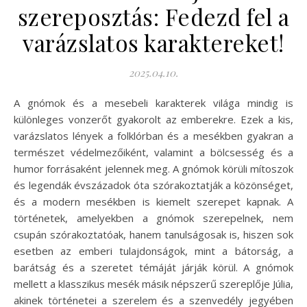
szereposztás: Fedezd fel a
varázslatos karaktereket!
2025.04.10.
A gnómok és a mesebeli karakterek világa mindig is
különleges vonzerőt gyakorolt az emberekre. Ezek a kis,
varázslatos lények a folklórban és a mesékben gyakran a
természet védelmezőiként, valamint a bölcsesség és a
humor forrásaként jelennek meg. A gnómok körüli mítoszok
és legendák évszázadok óta szórakoztatják a közönséget,
és a modern mesékben is kiemelt szerepet kapnak. A
történetek, amelyekben a gnómok szerepelnek, nem
csupán szórakoztatóak, hanem tanulságosak is, hiszen sok
esetben az emberi tulajdonságok, mint a bátorság, a
barátság és a szeretet témáját járják körül. A gnómok
mellett a klasszikus mesék másik népszerű szereplője Júlia,
akinek történetei a szerelem és a szenvedély jegyében