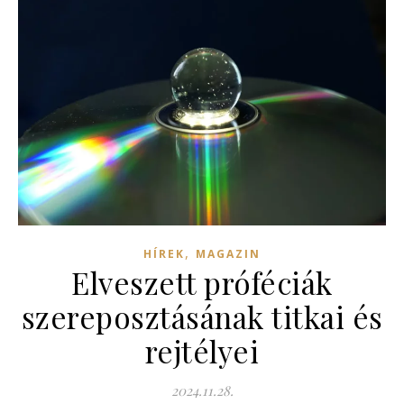
,
HÍREK
MAGAZIN
Elveszett próféciák
szereposztásának titkai és
rejtélyei
2024.11.28.