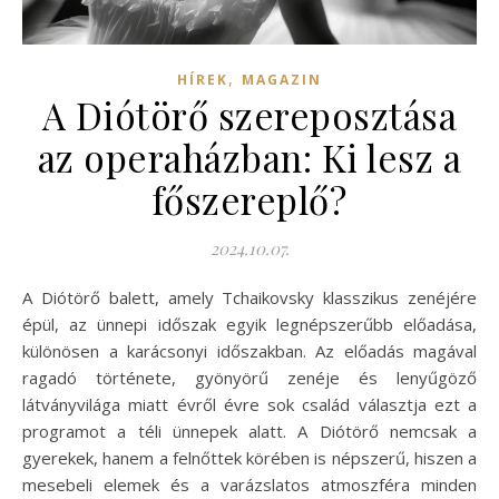
,
HÍREK
MAGAZIN
A Diótörő szereposztása
az operaházban: Ki lesz a
főszereplő?
2024.10.07.
A Diótörő balett, amely Tchaikovsky klasszikus zenéjére
épül, az ünnepi időszak egyik legnépszerűbb előadása,
különösen a karácsonyi időszakban. Az előadás magával
ragadó története, gyönyörű zenéje és lenyűgöző
látványvilága miatt évről évre sok család választja ezt a
programot a téli ünnepek alatt. A Diótörő nemcsak a
gyerekek, hanem a felnőttek körében is népszerű, hiszen a
mesebeli elemek és a varázslatos atmoszféra minden