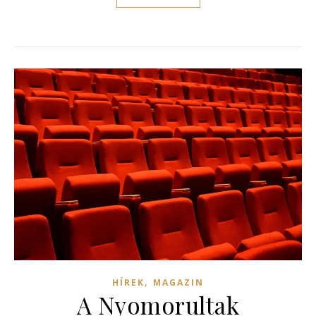
,
HÍREK
MAGAZIN
A Nyomorultak