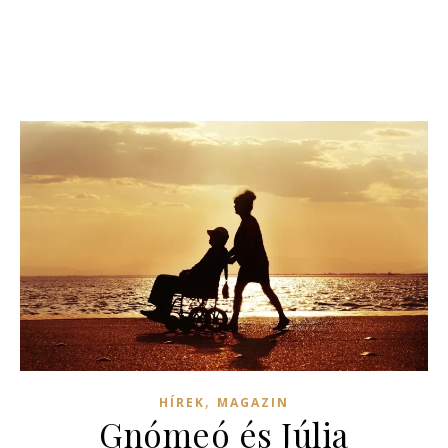
,
HÍREK
MAGAZIN
Gnómeó és Júlia