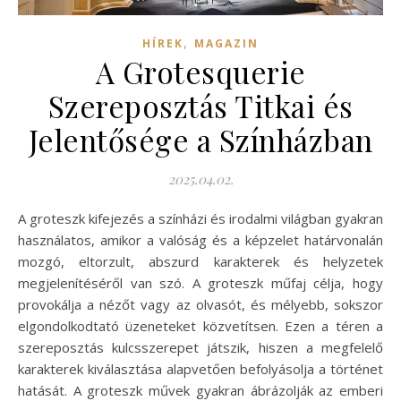
,
HÍREK
MAGAZIN
A Grotesquerie
Szereposztás Titkai és
Jelentősége a Színházban
2025.04.02.
A groteszk kifejezés a színházi és irodalmi világban gyakran
használatos, amikor a valóság és a képzelet határvonalán
mozgó, eltorzult, abszurd karakterek és helyzetek
megjelenítéséről van szó. A groteszk műfaj célja, hogy
provokálja a nézőt vagy az olvasót, és mélyebb, sokszor
elgondolkodtató üzeneteket közvetítsen. Ezen a téren a
szereposztás kulcsszerepet játszik, hiszen a megfelelő
karakterek kiválasztása alapvetően befolyásolja a történet
hatását. A groteszk művek gyakran ábrázolják az emberi