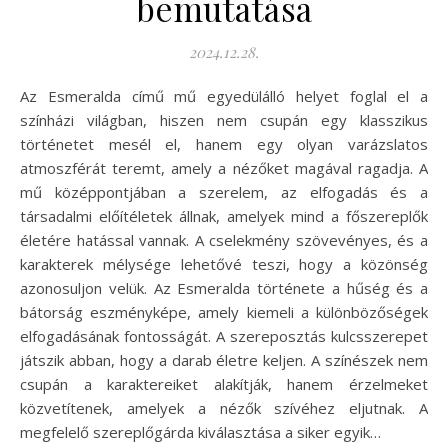
bemutatása
2024.12.28.
Az Esmeralda című mű egyedülálló helyet foglal el a
színházi világban, hiszen nem csupán egy klasszikus
történetet mesél el, hanem egy olyan varázslatos
atmoszférát teremt, amely a nézőket magával ragadja. A
mű középpontjában a szerelem, az elfogadás és a
társadalmi előítéletek állnak, amelyek mind a főszereplők
életére hatással vannak. A cselekmény szövevényes, és a
karakterek mélysége lehetővé teszi, hogy a közönség
azonosuljon velük. Az Esmeralda története a hűség és a
bátorság eszményképe, amely kiemeli a különbözőségek
elfogadásának fontosságát. A szereposztás kulcsszerepet
játszik abban, hogy a darab életre keljen. A színészek nem
csupán a karaktereiket alakítják, hanem érzelmeket
közvetítenek, amelyek a nézők szívéhez eljutnak. A
megfelelő szereplőgárda kiválasztása a siker egyik…