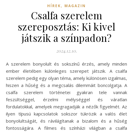
,
HÍREK
MAGAZIN
Csalfa szerelem
szereposztás: Ki kivel
játszik a színpadon?
2024.12.10.
A szerelem bonyolult és sokszínű érzés, amely minden
ember életében különleges szerepet játszik. A csalfa
szerelem pedig egy olyan téma, amely különösen izgalmas,
hiszen a hűség és a megcsalás dilemmáit boncolgatja. A
csalfa szerelem történetei gyakran tele vannak
feszültséggel, érzelmi mélységgel és váratlan
fordulatokkal, amelyek megragadják a nézők figyelmét. Az
ilyen típusú kapcsolatok sokszor tükrözik a valós élet
bonyolultságát, és rávilágítanak a bizalom és a hűség
fontosságára. A filmes és színházi világban a csalfa