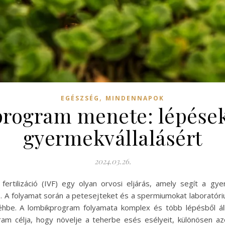
,
EGÉSZSÉG
MINDENNAPOK
rogram menete: lépések
gyermekvállalásért
2024.03.26.
ertilizáció (IVF) egy olyan orvosi eljárás, amely segít a gye
 A folyamat során a petesejteket és a spermiumokat laboratóriu
éhbe. A lombikprogram folyamata komplex és több lépésből áll
am célja, hogy növelje a teherbe esés esélyeit, különösen az